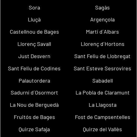
Sora
Sagàs
Lluçà
Argençola
Castellnou de Bages
Martí d´Albars
Llorenç Savall
Llorenç d´Hortons
Just Desvern
Sant Feliu de Llobregat
Sant Feliu de Codines
Sant Esteve Sesrovires
Palautordera
Sabadell
Sadurní d´Osormort
La Pobla de Claramunt
La Nou de Berguedà
La Llagosta
Fruitós de Bages
Fost de Campsentelles
Quirze Safaja
Quirze del Vallès