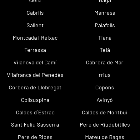
Alella
Bagà
Cabrils
Manresa
Sallent
Palafolls
Montcada i Reixac
Tiana
Terrassa
Teià
Vilanova del Camí
Cabrera de Mar
Vilafranca del Penedès
rrius
Corbera de Llobregat
Copons
Collsuspina
Avinyó
Caldes d´Estrac
Caldes de Montbui
Sant Feliu Sasserra
Pere de Riudebitlles
Pere de Ribes
Mateu de Bages