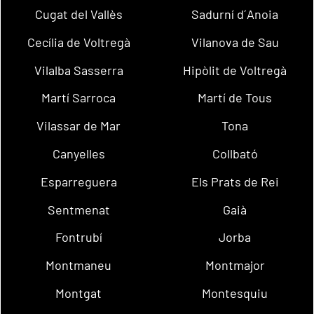
Cugat del Vallès
Sadurní d´Anoia
Cecília de Voltregà
Vilanova de Sau
Vilalba Sasserra
Hipòlit de Voltregà
Martí Sarroca
Martí de Tous
Vilassar de Mar
Tona
Canyelles
Collbató
Esparreguera
Els Prats de Rei
Sentmenat
Gaià
Fontrubí
Jorba
Montmaneu
Montmajor
Montgat
Montesquiu