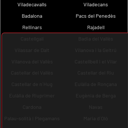
Viladecavalls
Viladecans
Badalona
Pacs del Penedès
Rellinars
Rajadell
Castellgalí
Badia del Vallès
Vilassar de Dalt
Vilanova i la Geltrú
Vilanova del Vallès
Castellbell i el Vilar
Castellar del Vallès
Castellar del Riu
Castellar de n´Hug
Eulàlia de Ronçana
Eulàlia de Riuprimer
Eugènia de Berga
Cardona
Navas
Palau-solità i Plegamans
Maria d´Oló