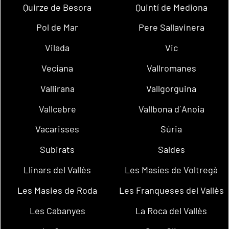
Quirze de Besora
Quintí de Mediona
Pol de Mar
Pere Sallavinera
Vilada
Vic
Veciana
Vallromanes
Vallirana
Vallgorguina
Vallcebre
Vallbona d´Anoia
Vacarisses
Súria
Subirats
Saldes
Llinars del Vallès
Les Masíes de Voltregà
Les Masies de Roda
Les Franqueses del Vallès
Les Cabanyes
La Roca del Vallès