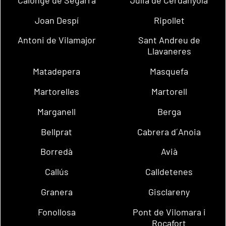
Joan Despí
Ripollet
Antoni de Vilamajor
Sant Andreu de
Llavaneres
Matadepera
Masquefa
Martorelles
Martorell
Marganell
Berga
Bellprat
Cabrera d´Anoia
Borredà
Avià
Callús
Calldetenes
Granera
Gisclareny
Fonollosa
Pont de Vilomara i
Rocafort