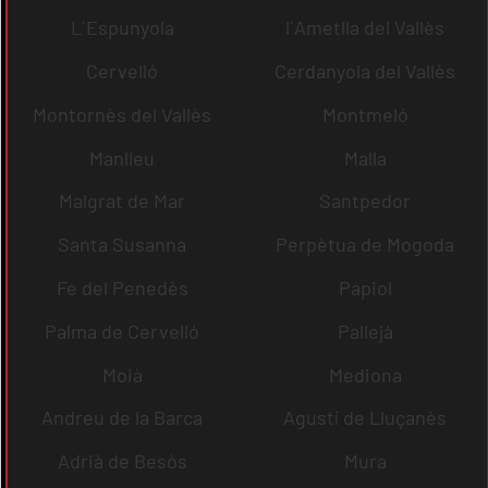
L´Espunyola
l´Ametlla del Vallès
Cervelló
Cerdanyola del Vallès
Montornès del Vallès
Montmeló
Manlleu
Malla
Malgrat de Mar
Santpedor
Santa Susanna
Perpètua de Mogoda
Fe del Penedès
Papiol
Palma de Cervelló
Pallejà
Moià
Mediona
Andreu de la Barca
Agustí de Lluçanès
Adrià de Besòs
Mura