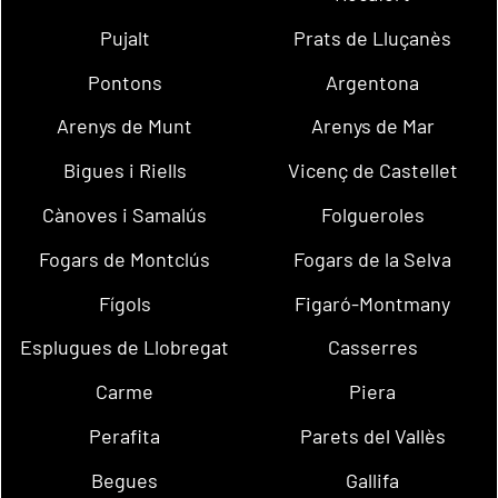
Pujalt
Prats de Lluçanès
Pontons
Argentona
Arenys de Munt
Arenys de Mar
Bigues i Riells
Vicenç de Castellet
Cànoves i Samalús
Folgueroles
Fogars de Montclús
Fogars de la Selva
Fígols
Figaró-Montmany
Esplugues de Llobregat
Casserres
Carme
Piera
Perafita
Parets del Vallès
Begues
Gallifa