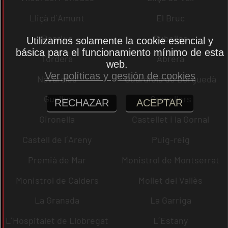
Lliçà d´Amunt
El Bruc
Dosrius
Cubelles
Utilizamos solamente la cookie esencial y
básica para el funcionamiento mínimo de esta
Tordera
Abrera
web.
Ver políticas y gestión de cookies
Navarcles
Guardiola de Berguedà
Gualba
Granollers
RECHAZAR
ACEPTAR
Gironella
Castellet i la Gornal
Castell de l´Areny
Puig-reig
Premià de Mar
Monistrol de Montserrat
Monistrol de Calders
Mollet del Vallès
La Granada
La Garriga
L´Hospitalet de Llobregat
L´Estany