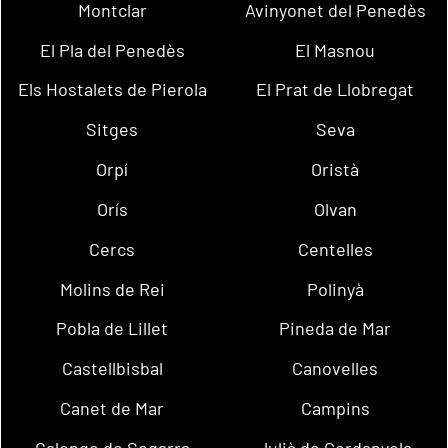
Montclar
Avinyonet del Penedès
El Pla del Penedès
El Masnou
Els Hostalets de Pierola
El Prat de Llobregat
Sitges
Seva
Orpí
Oristà
Orís
Olvan
Cercs
Centelles
Molins de Rei
Polinyà
Pobla de Lillet
Pineda de Mar
Castellbisbal
Canovelles
Canet de Mar
Campins
Calonge de Segarra
Julià de Cerdanyola