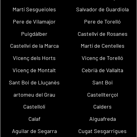
Martí Sesgueioles
Salvador de Guardiola
Pere de Vilamajor
Pere de Torelló
Puigdàlber
Castellví de Rosanes
Castellví de la Marca
Martí de Centelles
Vicenç dels Horts
Vicenç de Torelló
Vicenç de Montalt
Cebrià de Vallalta
Sant Boi de Lluçanès
Sant Boi
artomeu del Grau
Castellterçol
Castellolí
Calders
Calaf
Aiguafreda
Aguilar de Segarra
Cugat Sesgarrigues