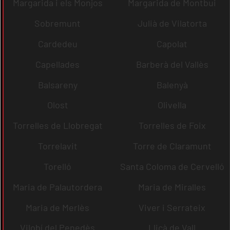
Margarida i els Monjos
Margarida de Montbui
Sobremunt
Julià de Vilatorta
Cardedeu
Capolat
Capellades
Barberà del Vallès
Balsareny
Balenyà
Olost
Olivella
Torrelles de Llobregat
Torrelles de Foix
Torrelavit
Torre de Claramunt
Torelló
Santa Coloma de Cervelló
Maria de Palautordera
Maria de Miralles
Maria de Merlès
Viver i Serrateix
Vilobí del Penedès
Lliçà de Vall