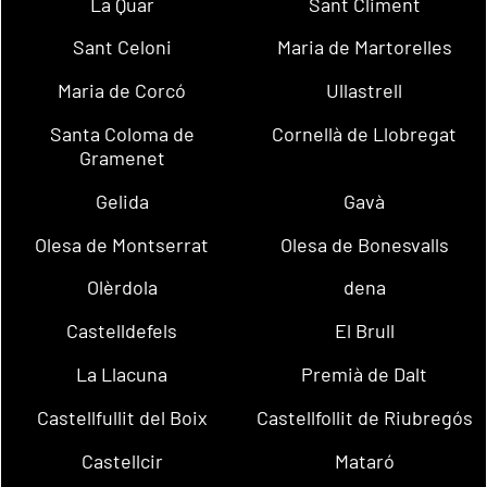
La Quar
Sant Climent
Sant Celoni
Maria de Martorelles
Maria de Corcó
Ullastrell
Santa Coloma de
Cornellà de Llobregat
Gramenet
Gelida
Gavà
Olesa de Montserrat
Olesa de Bonesvalls
Olèrdola
dena
Castelldefels
El Brull
La Llacuna
Premià de Dalt
Castellfullit del Boix
Castellfollit de Riubregós
Castellcir
Mataró