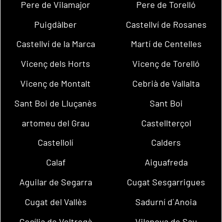
Pere de Vilamajor
Pere de Torelló
Puigdàlber
Castellví de Rosanes
Castellví de la Marca
Martí de Centelles
Vicenç dels Horts
Vicenç de Torelló
Vicenç de Montalt
Cebrià de Vallalta
Sant Boi de Lluçanès
Sant Boi
artomeu del Grau
Castellterçol
Castellolí
Calders
Calaf
Aiguafreda
Aguilar de Segarra
Cugat Sesgarrigues
Cugat del Vallès
Sadurní d´Anoia
Cecília de Voltregà
Vilanova de Sau