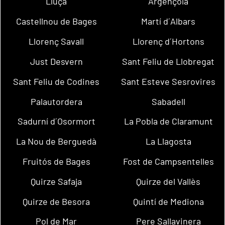
Lluçà
Argençola
Castellnou de Bages
Martí d´Albars
Llorenç Savall
Llorenç d´Hortons
Just Desvern
Sant Feliu de Llobregat
Sant Feliu de Codines
Sant Esteve Sesrovires
Palautordera
Sabadell
Sadurní d´Osormort
La Pobla de Claramunt
La Nou de Berguedà
La Llagosta
Fruitós de Bages
Fost de Campsentelles
Quirze Safaja
Quirze del Vallès
Quirze de Besora
Quintí de Mediona
Pol de Mar
Pere Sallavinera