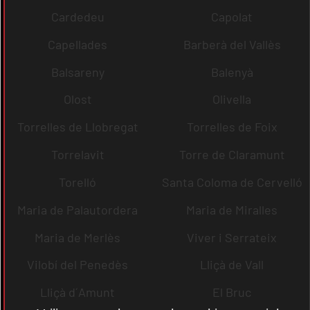
Cardedeu
Capolat
Capellades
Barberà del Vallès
Balsareny
Balenyà
Olost
Olivella
Torrelles de Llobregat
Torrelles de Foix
Torrelavit
Torre de Claramunt
Torelló
Santa Coloma de Cervelló
Maria de Palautordera
Maria de Miralles
Maria de Merlès
Viver i Serrateix
Vilobí del Penedès
Lliçà de Vall
Lliçà d´Amunt
El Bruc