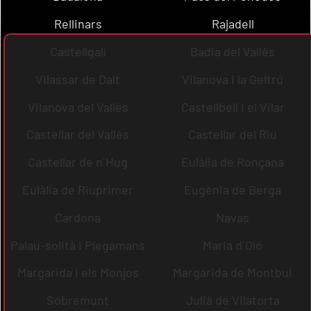
Rellinars
Rajadell
Castellgalí
Badia del Vallès
Vilassar de Dalt
Vilanova i la Geltrú
Vilanova del Vallès
Castellbell i el Vilar
Castellar del Vallès
Castellar del Riu
Castellar de n´Hug
Eulàlia de Ronçana
Eulàlia de Riuprimer
Eugènia de Berga
Cardona
Navas
Palau-solità i Plegamans
Maria d´Oló
Margarida i els Monjos
Margarida de Montbui
Sobremunt
Julià de Vilatorta