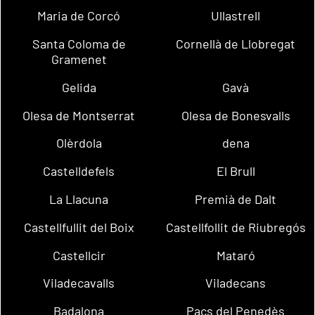
Maria de Corcó
Ullastrell
Santa Coloma de
Cornellà de Llobregat
Gramenet
Gelida
Gavà
Olesa de Montserrat
Olesa de Bonesvalls
Olèrdola
dena
Castelldefels
El Brull
La Llacuna
Premià de Dalt
Castellfullit del Boix
Castellfollit de Riubregós
Castellcir
Mataró
Viladecavalls
Viladecans
Badalona
Pacs del Penedès