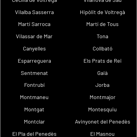
Vilalba Sasserra
Hipòlit de Voltregà
Martí Sarroca
Martí de Tous
Vilassar de Mar
Tona
Canyelles
Collbató
Esparreguera
Els Prats de Rei
Sentmenat
Gaià
Fontrubí
Jorba
Montmaneu
Montmajor
Montgat
Montesquiu
Montclar
Avinyonet del Penedès
El Pla del Penedès
El Masnou