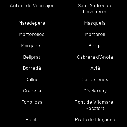
Antoni de Vilamajor
Sant Andreu de
Llavaneres
Matadepera
Masquefa
Martorelles
Martorell
Marganell
Berga
Bellprat
Cabrera d´Anoia
Borredà
Avià
Callús
Calldetenes
Granera
Gisclareny
Fonollosa
Pont de Vilomara i
Rocafort
Pujalt
Prats de Lluçanès