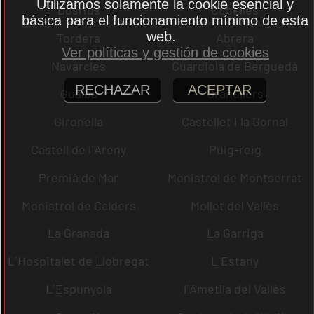
Utilizamos solamente la cookie esencial y
Dosrius
Cubelles
básica para el funcionamiento mínimo de esta
web.
Tordera
Abrera
Ver políticas y gestión de cookies
Navarcles
Guardiola de Berguedà
RECHAZAR
ACEPTAR
Gualba
Granollers
Gironella
Castellet i la Gornal
Castell de l´Areny
Puig-reig
Premià de Mar
Monistrol de Montserrat
Monistrol de Calders
Mollet del Vallès
La Granada
La Garriga
L´Hospitalet de Llobregat
L´Estany
L´Espunyola
l´Ametlla del Vallès