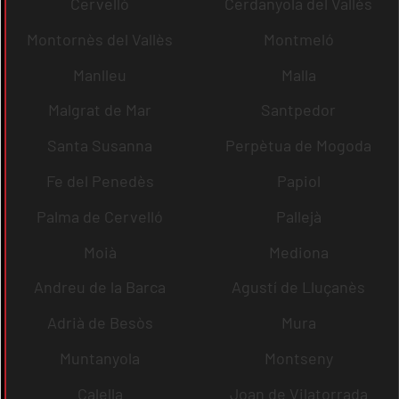
Cervelló
Cerdanyola del Vallès
Montornès del Vallès
Montmeló
Manlleu
Malla
Malgrat de Mar
Santpedor
Santa Susanna
Perpètua de Mogoda
Fe del Penedès
Papiol
Palma de Cervelló
Pallejà
Moià
Mediona
Andreu de la Barca
Agustí de Lluçanès
Adrià de Besòs
Mura
Muntanyola
Montseny
Calella
Joan de Vilatorrada