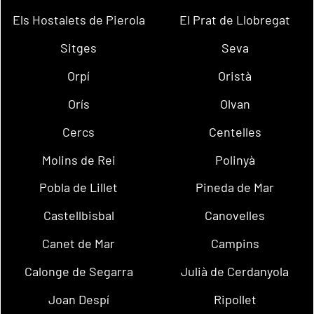
Els Hostalets de Pierola
El Prat de Llobregat
Sitges
Seva
Orpí
Oristà
Orís
Olvan
Cercs
Centelles
Molins de Rei
Polinyà
Pobla de Lillet
Pineda de Mar
Castellbisbal
Canovelles
Canet de Mar
Campins
Calonge de Segarra
Julià de Cerdanyola
Joan Despí
Ripollet