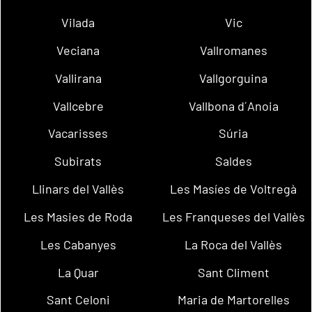
Vilada
Vic
Veciana
Vallromanes
Vallirana
Vallgorguina
Vallcebre
Vallbona d´Anoia
Vacarisses
Súria
Subirats
Saldes
Llinars del Vallès
Les Masíes de Voltregà
Les Masies de Roda
Les Franqueses del Vallès
Les Cabanyes
La Roca del Vallès
La Quar
Sant Climent
Sant Celoni
Maria de Martorelles