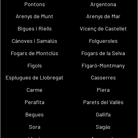
Pontons
Argentona
Arenys de Munt
Arenys de Mar
Bigues i Riells
Vicenç de Castellet
Cànoves i Samalús
Folgueroles
Fogars de Montclús
Fogars de la Selva
Fígols
Figaró-Montmany
Esplugues de Llobregat
Casserres
Carme
Piera
Perafita
Parets del Vallès
Begues
Gallifa
Sora
Sagàs