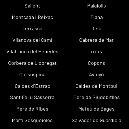
Sallent
Palafolls
Montcada i Reixac
Tiana
Terrassa
Teià
Vilanova del Camí
Cabrera de Mar
Vilafranca del Penedès
rrius
Corbera de Llobregat
Copons
Collsuspina
Avinyó
Caldes d´Estrac
Caldes de Montbui
Sant Feliu Sasserra
Pere de Riudebitlles
Pere de Ribes
Mateu de Bages
Martí Sesgueioles
Salvador de Guardiola