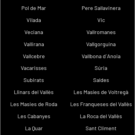
Pol de Mar
Pere Sallavinera
Vilada
Vic
Veciana
Vallromanes
Vallirana
Vallgorguina
Vallcebre
Vallbona d´Anoia
Vacarisses
Súria
Subirats
Saldes
Llinars del Vallès
Les Masíes de Voltregà
Les Masies de Roda
Les Franqueses del Vallès
Les Cabanyes
La Roca del Vallès
La Quar
Sant Climent