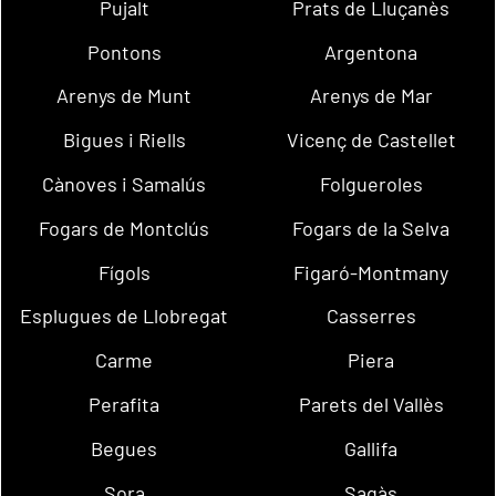
Pujalt
Prats de Lluçanès
Pontons
Argentona
Arenys de Munt
Arenys de Mar
Bigues i Riells
Vicenç de Castellet
Cànoves i Samalús
Folgueroles
Fogars de Montclús
Fogars de la Selva
Fígols
Figaró-Montmany
Esplugues de Llobregat
Casserres
Carme
Piera
Perafita
Parets del Vallès
Begues
Gallifa
Sora
Sagàs