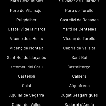
Martí Sesgueioles
Salvador de Guardiola
Pere de Vilamajor
Pere de Torelló
Puigdàlber
Castellví de Rosanes
Castellví de la Marca
Martí de Centelles
Vicenç dels Horts
Vicenç de Torelló
Vicenç de Montalt
Cebrià de Vallalta
Sant Boi de Lluçanès
Sant Boi
artomeu del Grau
Castellterçol
Castellolí
Calders
Calaf
Aiguafreda
Aguilar de Segarra
Cugat Sesgarrigues
Cugat del Vallès
Sadurní d´Anoia