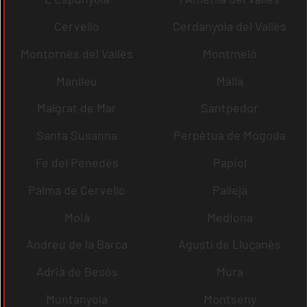
Cervelló
Cerdanyola del Vallès
Montornès del Vallès
Montmeló
Manlleu
Malla
Malgrat de Mar
Santpedor
Santa Susanna
Perpètua de Mogoda
Fe del Penedès
Papiol
Palma de Cervelló
Pallejà
Moià
Mediona
Andreu de la Barca
Agustí de Lluçanès
Adrià de Besòs
Mura
Muntanyola
Montseny