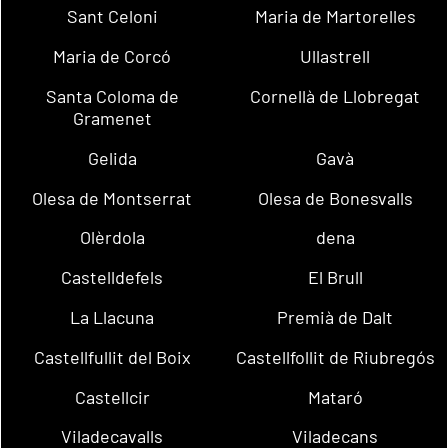
Sant Celoni
Maria de Martorelles
Maria de Corcó
Ullastrell
Santa Coloma de
Cornellà de Llobregat
Gramenet
Gelida
Gavà
Olesa de Montserrat
Olesa de Bonesvalls
Olèrdola
dena
Castelldefels
El Brull
La Llacuna
Premià de Dalt
Castellfullit del Boix
Castellfollit de Riubregós
Castellcir
Mataró
Viladecavalls
Viladecans