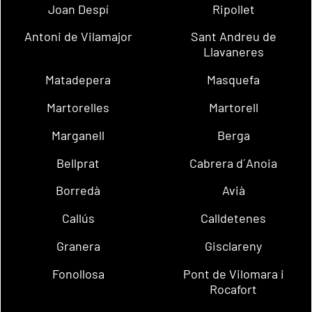
Joan Despí
Ripollet
Antoni de Vilamajor
Sant Andreu de
Llavaneres
Matadepera
Masquefa
Martorelles
Martorell
Marganell
Berga
Bellprat
Cabrera d´Anoia
Borredà
Avià
Callús
Calldetenes
Granera
Gisclareny
Fonollosa
Pont de Vilomara i
Rocafort