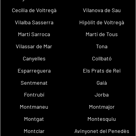
Cecília de Voltregà
Vilanova de Sau
Vilalba Sasserra
Hipòlit de Voltregà
Martí Sarroca
Martí de Tous
Vilassar de Mar
Tona
Canyelles
Collbató
Esparreguera
Els Prats de Rei
Sentmenat
Gaià
Fontrubí
Jorba
Montmaneu
Montmajor
Montgat
Montesquiu
Montclar
Avinyonet del Penedès