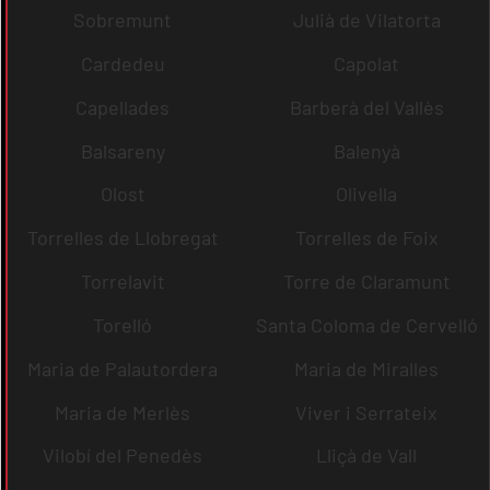
Sobremunt
Julià de Vilatorta
Cardedeu
Capolat
Capellades
Barberà del Vallès
Balsareny
Balenyà
Olost
Olivella
Torrelles de Llobregat
Torrelles de Foix
Torrelavit
Torre de Claramunt
Torelló
Santa Coloma de Cervelló
Maria de Palautordera
Maria de Miralles
Maria de Merlès
Viver i Serrateix
Vilobí del Penedès
Lliçà de Vall