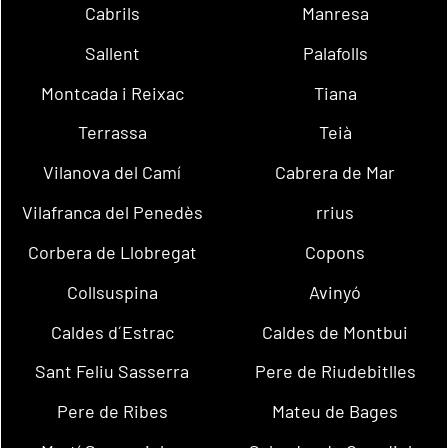
Cabrils
Manresa
Sallent
Palafolls
Montcada i Reixac
Tiana
Terrassa
Teià
Vilanova del Camí
Cabrera de Mar
Vilafranca del Penedès
rrius
Corbera de Llobregat
Copons
Collsuspina
Avinyó
Caldes d´Estrac
Caldes de Montbui
Sant Feliu Sasserra
Pere de Riudebitlles
Pere de Ribes
Mateu de Bages