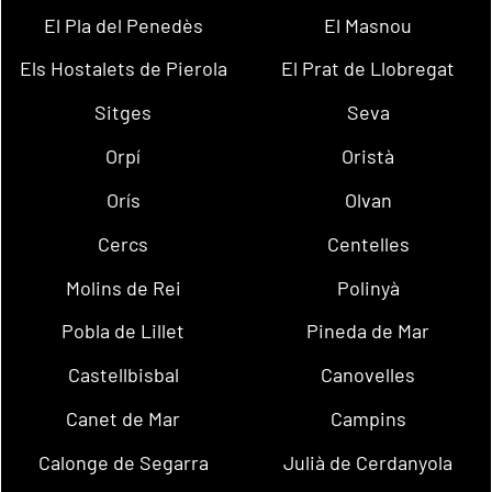
El Pla del Penedès
El Masnou
Els Hostalets de Pierola
El Prat de Llobregat
Sitges
Seva
Orpí
Oristà
Orís
Olvan
Cercs
Centelles
Molins de Rei
Polinyà
Pobla de Lillet
Pineda de Mar
Castellbisbal
Canovelles
Canet de Mar
Campins
Calonge de Segarra
Julià de Cerdanyola