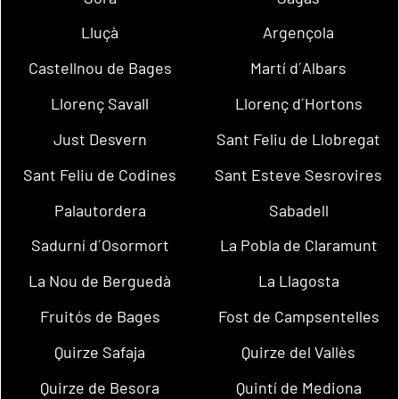
Lluçà
Argençola
Castellnou de Bages
Martí d´Albars
Llorenç Savall
Llorenç d´Hortons
Just Desvern
Sant Feliu de Llobregat
Sant Feliu de Codines
Sant Esteve Sesrovires
Palautordera
Sabadell
Sadurní d´Osormort
La Pobla de Claramunt
La Nou de Berguedà
La Llagosta
Fruitós de Bages
Fost de Campsentelles
Quirze Safaja
Quirze del Vallès
Quirze de Besora
Quintí de Mediona