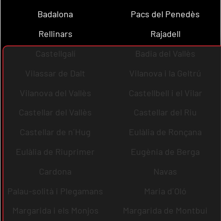
Badalona
Pacs del Penedès
Rellinars
Rajadell
Castellgalí
Badia del Vallès
Vilassar de Dalt
Vilanova i la Geltrú
Vilanova del Vallès
Castellbell i el Vilar
Castellar del Vallès
Castellar del Riu
Castellar de n´Hug
Eulàlia de Ronçana
Eulàlia de Riuprimer
Eugènia de Berga
Cardona
Navas
Palau-solità i Plegamans
Maria d´Oló
Margarida i els Monjos
Margarida de Montbui