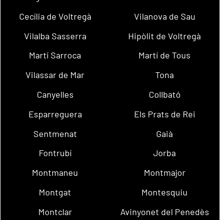
Cecília de Voltregà
Vilanova de Sau
Vilalba Sasserra
Hipòlit de Voltregà
Martí Sarroca
Martí de Tous
Vilassar de Mar
Tona
Canyelles
Collbató
Esparreguera
Els Prats de Rei
Sentmenat
Gaià
Fontrubí
Jorba
Montmaneu
Montmajor
Montgat
Montesquiu
Montclar
Avinyonet del Penedès