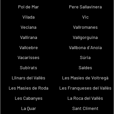
Pol de Mar
Pere Sallavinera
Vilada
Vic
Veciana
Vallromanes
Vallirana
Vallgorguina
Vallcebre
Vallbona d´Anoia
Vacarisses
Súria
Subirats
Saldes
Llinars del Vallès
Les Masíes de Voltregà
Les Masies de Roda
Les Franqueses del Vallès
Les Cabanyes
La Roca del Vallès
La Quar
Sant Climent