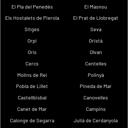
El Pla del Penedès
El Masnou
Els Hostalets de Pierola
El Prat de Llobregat
Sitges
Seva
Orpí
Oristà
Orís
Olvan
Cercs
Centelles
Molins de Rei
Polinyà
Pobla de Lillet
Pineda de Mar
Castellbisbal
Canovelles
Canet de Mar
Campins
Calonge de Segarra
Julià de Cerdanyola