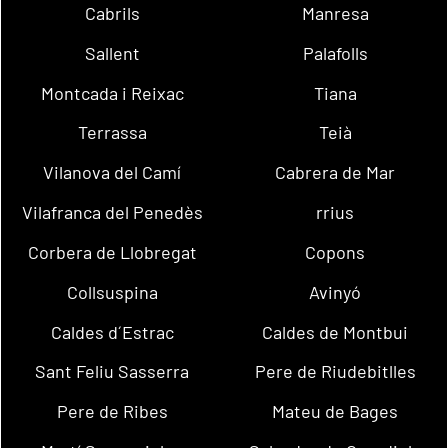
Cabrils
Manresa
Sallent
Palafolls
Montcada i Reixac
Tiana
Terrassa
Teià
Vilanova del Camí
Cabrera de Mar
Vilafranca del Penedès
rrius
Corbera de Llobregat
Copons
Collsuspina
Avinyó
Caldes d´Estrac
Caldes de Montbui
Sant Feliu Sasserra
Pere de Riudebitlles
Pere de Ribes
Mateu de Bages