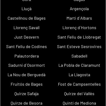
Lluçà
Argençola
Castellnou de Bages
Martí d´Albars
Llorenç Savall
Llorenç d´Hortons
Just Desvern
Sant Feliu de Llobregat
Sant Feliu de Codines
Sant Esteve Sesrovires
Palautordera
Sabadell
Sadurní d´Osormort
La Pobla de Claramunt
La Nou de Berguedà
La Llagosta
Fruitós de Bages
Fost de Campsentelles
Quirze Safaja
Quirze del Vallès
Quirze de Besora
Quintí de Mediona