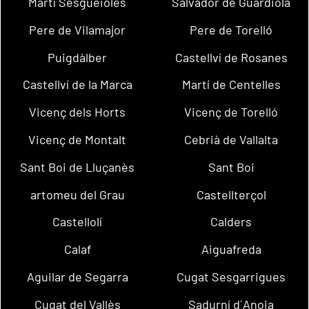
Martí Sesgueioles
Salvador de Guardiola
Pere de Vilamajor
Pere de Torelló
Puigdàlber
Castellví de Rosanes
Castellví de la Marca
Martí de Centelles
Vicenç dels Horts
Vicenç de Torelló
Vicenç de Montalt
Cebrià de Vallalta
Sant Boi de Lluçanès
Sant Boi
artomeu del Grau
Castellterçol
Castellolí
Calders
Calaf
Aiguafreda
Aguilar de Segarra
Cugat Sesgarrigues
Cugat del Vallès
Sadurní d´Anoia