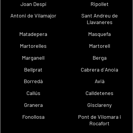
Joan Despí
Ripollet
Antoni de Vilamajor
Sant Andreu de
Llavaneres
Matadepera
Masquefa
Martorelles
Martorell
Marganell
Berga
Bellprat
Cabrera d´Anoia
Borredà
Avià
Callús
Calldetenes
Granera
Gisclareny
Fonollosa
Pont de Vilomara i
Rocafort