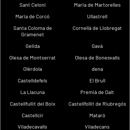
Sant Celoni
Maria de Martorelles
Maria de Corcó
Ullastrell
Santa Coloma de
Cornellà de Llobregat
Gramenet
Gelida
Gavà
Olesa de Montserrat
Olesa de Bonesvalls
Olèrdola
dena
Castelldefels
El Brull
La Llacuna
Premià de Dalt
Castellfullit del Boix
Castellfollit de Riubregós
Castellcir
Mataró
Viladecavalls
Viladecans