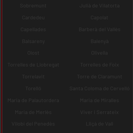
Sobremunt
Julià de Vilatorta
Cardedeu
Capolat
Capellades
Barberà del Vallès
Balsareny
Balenyà
Olost
Olivella
Torrelles de Llobregat
Torrelles de Foix
Torrelavit
Torre de Claramunt
Torelló
Santa Coloma de Cervelló
Maria de Palautordera
Maria de Miralles
Maria de Merlès
Viver i Serrateix
Vilobí del Penedès
Lliçà de Vall