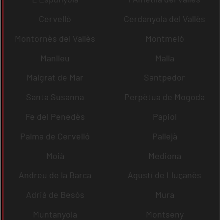
Cervelló
Cerdanyola del Vallès
Montornès del Vallès
Montmeló
Manlleu
Malla
Malgrat de Mar
Santpedor
Santa Susanna
Perpètua de Mogoda
Fe del Penedès
Papiol
Palma de Cervelló
Pallejà
Moià
Mediona
Andreu de la Barca
Agustí de Lluçanès
Adrià de Besòs
Mura
Muntanyola
Montseny