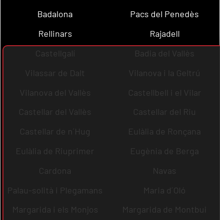
Badalona
Pacs del Penedès
Rellinars
Rajadell
Castellgalí
Badia del Vallès
Vilassar de Dalt
Vilanova i la Geltrú
Vilanova del Vallès
Castellbell i el Vilar
Castellar del Vallès
Castellar del Riu
Castellar de n´Hug
Eulàlia de Ronçana
Eulàlia de Riuprimer
Eugènia de Berga
Cardona
Navas
Palau-solità i Plegamans
Maria d´Oló
Margarida i els Monjos
Margarida de Montbui