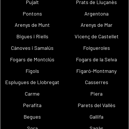
Pujalt
Prats de Lluçanès
Pontons
Argentona
Arenys de Munt
Arenys de Mar
Bigues i Riells
Vicenç de Castellet
Cànoves i Samalús
Folgueroles
Fogars de Montclús
Fogars de la Selva
Fígols
Figaró-Montmany
Esplugues de Llobregat
Casserres
Carme
Piera
Perafita
Parets del Vallès
Begues
Gallifa
Sora
Sagàs