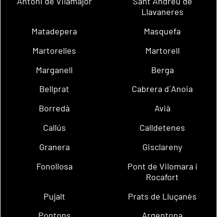
Antoni de Vilamajor
Sant Andreu de
Llavaneres
Matadepera
Masquefa
Martorelles
Martorell
Marganell
Berga
Bellprat
Cabrera d´Anoia
Borredà
Avià
Callús
Calldetenes
Granera
Gisclareny
Fonollosa
Pont de Vilomara i
Rocafort
Pujalt
Prats de Lluçanès
Pontons
Argentona