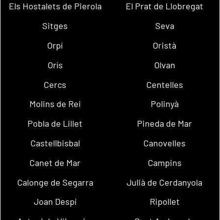
Els Hostalets de Pierola
El Prat de Llobregat
Sitges
Seva
Orpí
Oristà
Orís
Olvan
Cercs
Centelles
Molins de Rei
Polinyà
Pobla de Lillet
Pineda de Mar
Castellbisbal
Canovelles
Canet de Mar
Campins
Calonge de Segarra
Julià de Cerdanyola
Joan Despí
Ripollet