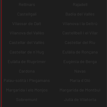
Rellinars
Rajadell
Castellgalí
Badia del Vallès
Vilassar de Dalt
Vilanova i la Geltrú
Vilanova del Vallès
Castellbell i el Vilar
Castellar del Vallès
Castellar del Riu
Castellar de n´Hug
Eulàlia de Ronçana
Eulàlia de Riuprimer
Eugènia de Berga
Cardona
Navas
Palau-solità i Plegamans
Maria d´Oló
Margarida i els Monjos
Margarida de Montbui
Sobremunt
Julià de Vilatorta