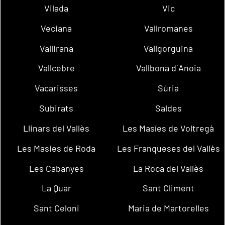
Vilada
Vic
Veciana
Vallromanes
Vallirana
Vallgorguina
Vallcebre
Vallbona d´Anoia
Vacarisses
Súria
Subirats
Saldes
Llinars del Vallès
Les Masíes de Voltregà
Les Masies de Roda
Les Franqueses del Vallès
Les Cabanyes
La Roca del Vallès
La Quar
Sant Climent
Sant Celoni
Maria de Martorelles