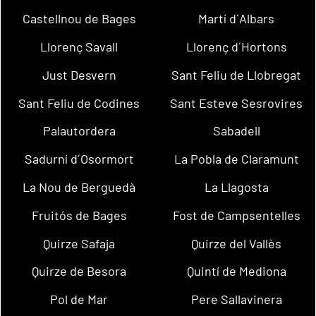
Castellnou de Bages
Martí d´Albars
Llorenç Savall
Llorenç d´Hortons
Just Desvern
Sant Feliu de Llobregat
Sant Feliu de Codines
Sant Esteve Sesrovires
Palautordera
Sabadell
Sadurní d´Osormort
La Pobla de Claramunt
La Nou de Berguedà
La Llagosta
Fruitós de Bages
Fost de Campsentelles
Quirze Safaja
Quirze del Vallès
Quirze de Besora
Quintí de Mediona
Pol de Mar
Pere Sallavinera