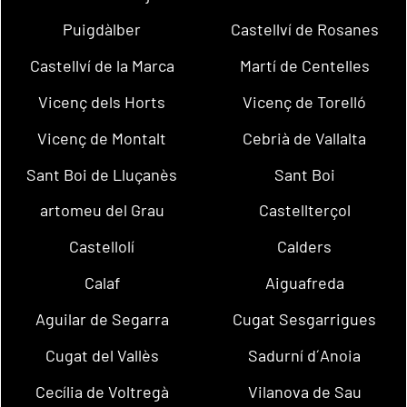
Puigdàlber
Castellví de Rosanes
Castellví de la Marca
Martí de Centelles
Vicenç dels Horts
Vicenç de Torelló
Vicenç de Montalt
Cebrià de Vallalta
Sant Boi de Lluçanès
Sant Boi
artomeu del Grau
Castellterçol
Castellolí
Calders
Calaf
Aiguafreda
Aguilar de Segarra
Cugat Sesgarrigues
Cugat del Vallès
Sadurní d´Anoia
Cecília de Voltregà
Vilanova de Sau