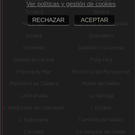
Ver políticas y gestión de cookies
Tordera
Abrera
RECHAZAR
ACEPTAR
Navarcles
Guardiola de Berguedà
Gualba
Granollers
Gironella
Castellet i la Gornal
Castell de l´Areny
Puig-reig
Premià de Mar
Monistrol de Montserrat
Monistrol de Calders
Mollet del Vallès
La Granada
La Garriga
L´Hospitalet de Llobregat
L´Estany
L´Espunyola
l´Ametlla del Vallès
Cervelló
Cerdanyola del Vallès