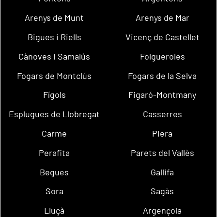
Arenys de Munt
Arenys de Mar
Bigues i Riells
Vicenç de Castellet
Cànoves i Samalús
Folgueroles
Fogars de Montclús
Fogars de la Selva
Fígols
Figaró-Montmany
Esplugues de Llobregat
Casserres
Carme
Piera
Perafita
Parets del Vallès
Begues
Gallifa
Sora
Sagàs
Lluçà
Argençola