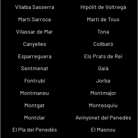
Vilalba Sasserra
Hipòlit de Voltregà
Martí Sarroca
Martí de Tous
Vilassar de Mar
Tona
Canyelles
Collbató
Esparreguera
Els Prats de Rei
Sentmenat
Gaià
Fontrubí
Jorba
Montmaneu
Montmajor
Montgat
Montesquiu
Montclar
Avinyonet del Penedès
El Pla del Penedès
El Masnou