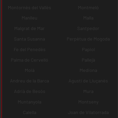
Montornès del Vallès
Montmeló
Manlleu
Malla
Malgrat de Mar
Santpedor
Santa Susanna
Perpètua de Mogoda
Fe del Penedès
Papiol
Palma de Cervelló
Pallejà
Moià
Mediona
Andreu de la Barca
Agustí de Lluçanès
Adrià de Besòs
Mura
Muntanyola
Montseny
Calella
Joan de Vilatorrada