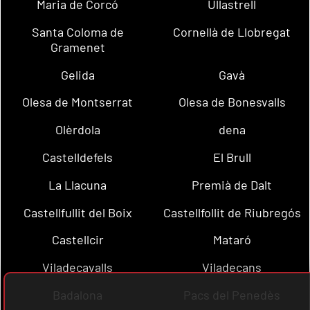
Maria de Corcó
Ullastrell
Santa Coloma de
Cornellà de Llobregat
Gramenet
Gelida
Gavà
Olesa de Montserrat
Olesa de Bonesvalls
Olèrdola
dena
Castelldefels
El Brull
La Llacuna
Premià de Dalt
Castellfullit del Boix
Castellfollit de Riubregós
Castellcir
Mataró
Viladecavalls
Viladecans
Badalona
Pacs del Penedès