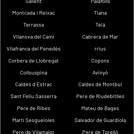
Sallent
Palafolls
Montcada i Reixac
Tiana
Terrassa
Teià
Vilanova del Camí
Cabrera de Mar
Vilafranca del Penedès
rrius
Corbera de Llobregat
Copons
Collsuspina
Avinyó
Caldes d´Estrac
Caldes de Montbui
Sant Feliu Sasserra
Pere de Riudebitlles
Pere de Ribes
Mateu de Bages
Martí Sesgueioles
Salvador de Guardiola
Pere de Vilamajor
Pere de Torelló