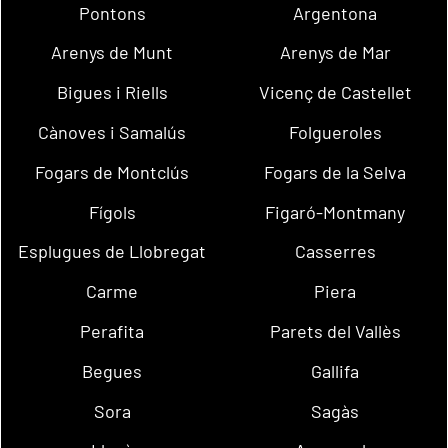
Pontons
Argentona
Arenys de Munt
Arenys de Mar
Bigues i Riells
Vicenç de Castellet
Cànoves i Samalús
Folgueroles
Fogars de Montclús
Fogars de la Selva
Fígols
Figaró-Montmany
Esplugues de Llobregat
Casserres
Carme
Piera
Perafita
Parets del Vallès
Begues
Gallifa
Sora
Sagàs