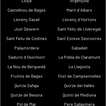
Lluçà
Argençola
Castellnou de Bages
Martí d´Albars
Llorenç Savall
Llorenç d´Hortons
Just Desvern
Sant Feliu de Llobregat
Sant Feliu de Codines
Sant Esteve Sesrovires
Palautordera
Sabadell
Sadurní d´Osormort
La Pobla de Claramunt
La Nou de Berguedà
La Llagosta
Fruitós de Bages
Fost de Campsentelles
Quirze Safaja
Quirze del Vallès
Quirze de Besora
Quintí de Mediona
Pol de Mar
Pere Sallavinera