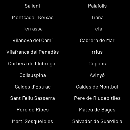
Sallent
Palafolls
Montcada i Reixac
Tiana
Terrassa
Teià
Vilanova del Camí
Cabrera de Mar
Vilafranca del Penedès
rrius
Corbera de Llobregat
Copons
Collsuspina
Avinyó
Caldes d´Estrac
Caldes de Montbui
Sant Feliu Sasserra
Pere de Riudebitlles
Pere de Ribes
Mateu de Bages
Martí Sesgueioles
Salvador de Guardiola