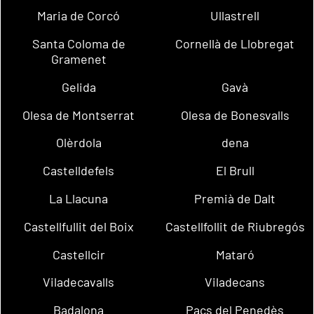
Maria de Corcó
Ullastrell
Santa Coloma de
Cornellà de Llobregat
Gramenet
Gelida
Gavà
Olesa de Montserrat
Olesa de Bonesvalls
Olèrdola
dena
Castelldefels
El Brull
La Llacuna
Premià de Dalt
Castellfullit del Boix
Castellfollit de Riubregós
Castellcir
Mataró
Viladecavalls
Viladecans
Badalona
Pacs del Penedès