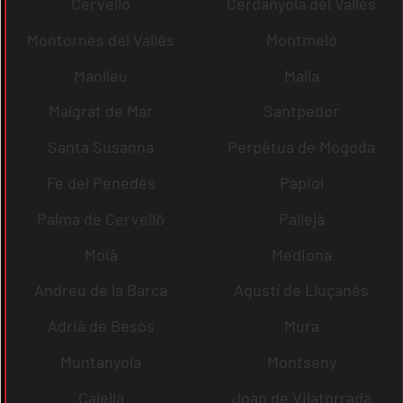
Cervelló
Cerdanyola del Vallès
Montornès del Vallès
Montmeló
Manlleu
Malla
Malgrat de Mar
Santpedor
Santa Susanna
Perpètua de Mogoda
Fe del Penedès
Papiol
Palma de Cervelló
Pallejà
Moià
Mediona
Andreu de la Barca
Agustí de Lluçanès
Adrià de Besòs
Mura
Muntanyola
Montseny
Calella
Joan de Vilatorrada