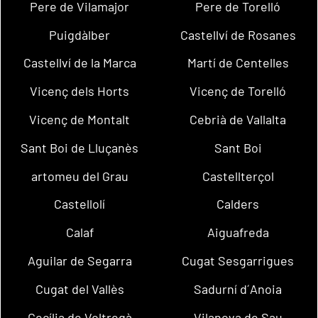
Pere de Vilamajor
Pere de Torelló
Puigdàlber
Castellví de Rosanes
Castellví de la Marca
Martí de Centelles
Vicenç dels Horts
Vicenç de Torelló
Vicenç de Montalt
Cebrià de Vallalta
Sant Boi de Lluçanès
Sant Boi
artomeu del Grau
Castellterçol
Castellolí
Calders
Calaf
Aiguafreda
Aguilar de Segarra
Cugat Sesgarrigues
Cugat del Vallès
Sadurní d´Anoia
Cecília de Voltregà
Vilanova de Sau