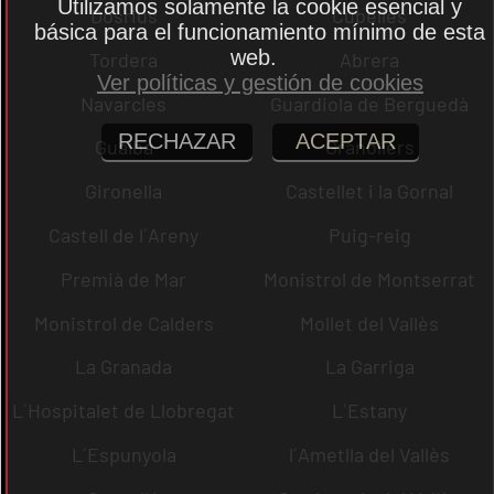
Utilizamos solamente la cookie esencial y
Dosrius
Cubelles
básica para el funcionamiento mínimo de esta
web.
Tordera
Abrera
Ver políticas y gestión de cookies
Navarcles
Guardiola de Berguedà
RECHAZAR
ACEPTAR
Gualba
Granollers
Gironella
Castellet i la Gornal
Castell de l´Areny
Puig-reig
Premià de Mar
Monistrol de Montserrat
Monistrol de Calders
Mollet del Vallès
La Granada
La Garriga
L´Hospitalet de Llobregat
L´Estany
L´Espunyola
l´Ametlla del Vallès