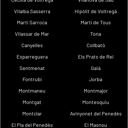
Vilalba Sasserra
Hipòlit de Voltregà
Martí Sarroca
Martí de Tous
Vilassar de Mar
Tona
Canyelles
Collbató
Esparreguera
Els Prats de Rei
Sentmenat
Gaià
Fontrubí
Jorba
Montmaneu
Montmajor
Montgat
Montesquiu
Montclar
Avinyonet del Penedès
El Pla del Penedès
El Masnou