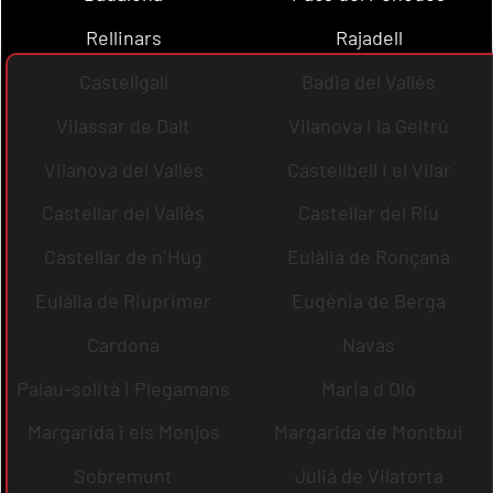
Rellinars
Rajadell
Castellgalí
Badia del Vallès
Vilassar de Dalt
Vilanova i la Geltrú
Vilanova del Vallès
Castellbell i el Vilar
Castellar del Vallès
Castellar del Riu
Castellar de n´Hug
Eulàlia de Ronçana
Eulàlia de Riuprimer
Eugènia de Berga
Cardona
Navas
Palau-solità i Plegamans
Maria d´Oló
Margarida i els Monjos
Margarida de Montbui
Sobremunt
Julià de Vilatorta