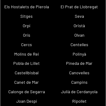
Els Hostalets de Pierola
El Prat de Llobregat
Sitges
Seva
Orpí
Oristà
Orís
Olvan
Cercs
Centelles
Molins de Rei
Polinyà
Pobla de Lillet
Pineda de Mar
Castellbisbal
Canovelles
Canet de Mar
Campins
Calonge de Segarra
Julià de Cerdanyola
Joan Despí
Ripollet