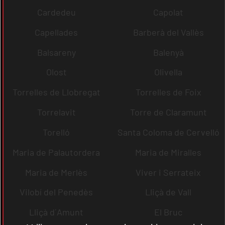
Cardedeu
Capolat
Capellades
Barberà del Vallès
Balsareny
Balenyà
Olost
Olivella
Torrelles de Llobregat
Torrelles de Foix
Torrelavit
Torre de Claramunt
Torelló
Santa Coloma de Cervelló
Maria de Palautordera
Maria de Miralles
Maria de Merlès
Viver i Serrateix
Vilobí del Penedès
Lliçà de Vall
Lliçà d´Amunt
El Bruc