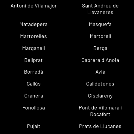
Antoni de Vilamajor
Sant Andreu de
Llavaneres
Matadepera
Masquefa
Martorelles
Martorell
Marganell
Berga
Bellprat
Cabrera d´Anoia
Borredà
Avià
Callús
Calldetenes
Granera
Gisclareny
Fonollosa
Pont de Vilomara i
Rocafort
Pujalt
Prats de Lluçanès