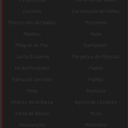
Cervelló
Cerdanyola del Vallès
Montornès del Vallès
Montmeló
Manlleu
Malla
Malgrat de Mar
Santpedor
Santa Susanna
Perpètua de Mogoda
Fe del Penedès
Papiol
Palma de Cervelló
Pallejà
Moià
Mediona
Andreu de la Barca
Agustí de Lluçanès
Adrià de Besòs
Mura
Muntanyola
Montseny