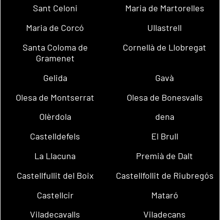
Sant Celoni
Maria de Martorelles
Maria de Corcó
Ullastrell
Santa Coloma de
Cornellà de Llobregat
Gramenet
Gelida
Gavà
Olesa de Montserrat
Olesa de Bonesvalls
Olèrdola
dena
Castelldefels
El Brull
La Llacuna
Premià de Dalt
Castellfullit del Boix
Castellfollit de Riubregós
Castellcir
Mataró
Viladecavalls
Viladecans