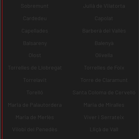
Sobremunt
Julià de Vilatorta
Cardedeu
Capolat
Capellades
Barberà del Vallès
Balsareny
Balenyà
Olost
Olivella
Torrelles de Llobregat
Torrelles de Foix
Torrelavit
Torre de Claramunt
Torelló
Santa Coloma de Cervelló
Maria de Palautordera
Maria de Miralles
Maria de Merlès
Viver i Serrateix
Vilobí del Penedès
Lliçà de Vall