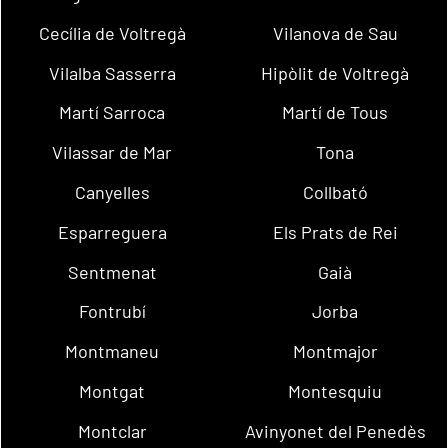
Cecília de Voltregà
Vilanova de Sau
Vilalba Sasserra
Hipòlit de Voltregà
Martí Sarroca
Martí de Tous
Vilassar de Mar
Tona
Canyelles
Collbató
Esparreguera
Els Prats de Rei
Sentmenat
Gaià
Fontrubí
Jorba
Montmaneu
Montmajor
Montgat
Montesquiu
Montclar
Avinyonet del Penedès