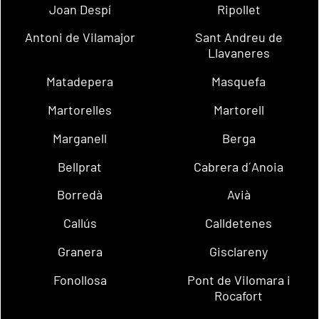
Joan Despí
Ripollet
Antoni de Vilamajor
Sant Andreu de
Llavaneres
Matadepera
Masquefa
Martorelles
Martorell
Marganell
Berga
Bellprat
Cabrera d´Anoia
Borredà
Avià
Callús
Calldetenes
Granera
Gisclareny
Fonollosa
Pont de Vilomara i
Rocafort