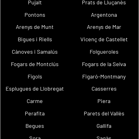
Pujalt
Prats de Lluçanès
Pontons
Argentona
Arenys de Munt
Arenys de Mar
Bigues i Riells
Vicenç de Castellet
Cànoves i Samalús
Folgueroles
Fogars de Montclús
Fogars de la Selva
Fígols
Figaró-Montmany
Esplugues de Llobregat
Casserres
Carme
Piera
Perafita
Parets del Vallès
Begues
Gallifa
Sora
Sagàs