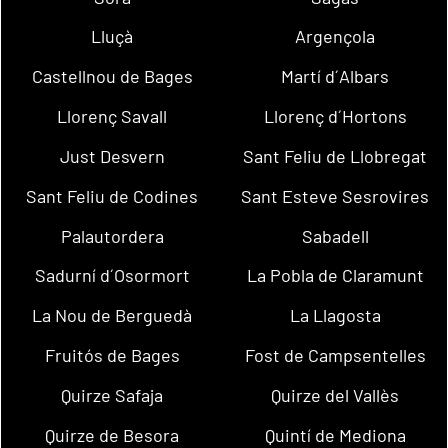
Lluçà
Argençola
Castellnou de Bages
Martí d´Albars
Llorenç Savall
Llorenç d´Hortons
Just Desvern
Sant Feliu de Llobregat
Sant Feliu de Codines
Sant Esteve Sesrovires
Palautordera
Sabadell
Sadurní d´Osormort
La Pobla de Claramunt
La Nou de Berguedà
La Llagosta
Fruitós de Bages
Fost de Campsentelles
Quirze Safaja
Quirze del Vallès
Quirze de Besora
Quintí de Mediona