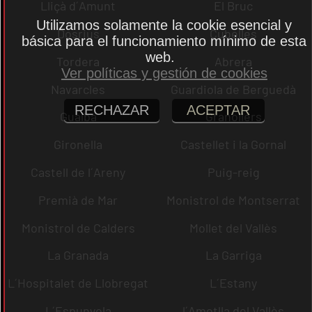
Lliçà d´Amunt
El Bruc
Utilizamos solamente la cookie esencial y
Dosrius
Cubelles
básica para el funcionamiento mínimo de esta
web.
Tordera
Abrera
Ver políticas y gestión de cookies
Navarcles
Guardiola de Berguedà
RECHAZAR
ACEPTAR
Gualba
Granollers
Gironella
Castellet i la Gornal
Castell de l´Areny
Puig-reig
Premià de Mar
Monistrol de Montserrat
Monistrol de Calders
Mollet del Vallès
La Granada
La Garriga
L´Hospitalet de Llobregat
L´Estany
L´Espunyola
l´Ametlla del Vallès