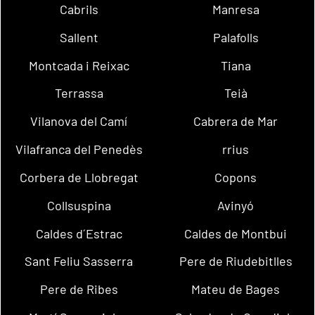
Cabrils
Manresa
Sallent
Palafolls
Montcada i Reixac
Tiana
Terrassa
Teià
Vilanova del Camí
Cabrera de Mar
Vilafranca del Penedès
rrius
Corbera de Llobregat
Copons
Collsuspina
Avinyó
Caldes d´Estrac
Caldes de Montbui
Sant Feliu Sasserra
Pere de Riudebitlles
Pere de Ribes
Mateu de Bages