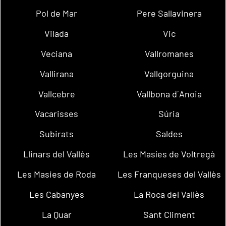
Pol de Mar
Pere Sallavinera
Vilada
Vic
Veciana
Vallromanes
Vallirana
Vallgorguina
Vallcebre
Vallbona d´Anoia
Vacarisses
Súria
Subirats
Saldes
Llinars del Vallès
Les Masíes de Voltregà
Les Masies de Roda
Les Franqueses del Vallès
Les Cabanyes
La Roca del Vallès
La Quar
Sant Climent