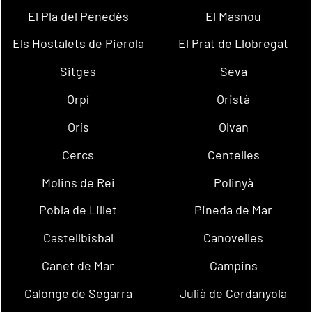
El Pla del Penedès
El Masnou
Els Hostalets de Pierola
El Prat de Llobregat
Sitges
Seva
Orpí
Oristà
Orís
Olvan
Cercs
Centelles
Molins de Rei
Polinyà
Pobla de Lillet
Pineda de Mar
Castellbisbal
Canovelles
Canet de Mar
Campins
Calonge de Segarra
Julià de Cerdanyola