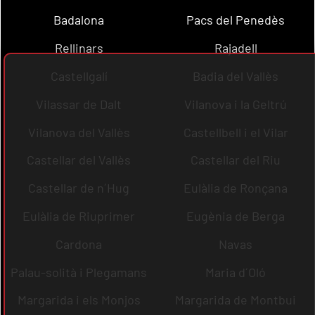
Badalona
Pacs del Penedès
Rellinars
Rajadell
Castellgalí
Badia del Vallès
Vilassar de Dalt
Vilanova i la Geltrú
Vilanova del Vallès
Castellbell i el Vilar
Castellar del Vallès
Castellar del Riu
Castellar de n´Hug
Eulàlia de Ronçana
Eulàlia de Riuprimer
Eugènia de Berga
Cardona
Navas
Palau-solità i Plegamans
Maria d´Oló
Margarida i els Monjos
Margarida de Montbui