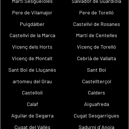
Martí Sesgueioles
Salvador de Guardiola
Pere de Vilamajor
Pere de Torelló
Puigdàlber
Castellví de Rosanes
Castellví de la Marca
Martí de Centelles
Vicenç dels Horts
Vicenç de Torelló
Vicenç de Montalt
Cebrià de Vallalta
Sant Boi de Lluçanès
Sant Boi
artomeu del Grau
Castellterçol
Castellolí
Calders
Calaf
Aiguafreda
Aguilar de Segarra
Cugat Sesgarrigues
Cugat del Vallès
Sadurní d´Anoia