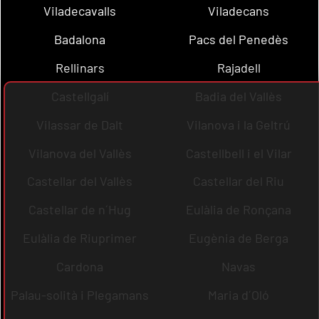
Viladecavalls
Viladecans
Badalona
Pacs del Penedès
Rellinars
Rajadell
Castellgalí
Badia del Vallès
Vilassar de Dalt
Vilanova i la Geltrú
Vilanova del Vallès
Castellbell i el Vilar
Castellar del Vallès
Castellar del Riu
Castellar de n´Hug
Eulàlia de Ronçana
Eulàlia de Riuprimer
Eugènia de Berga
Cardona
Navas
Palau-solità i Plegamans
Maria d´Oló