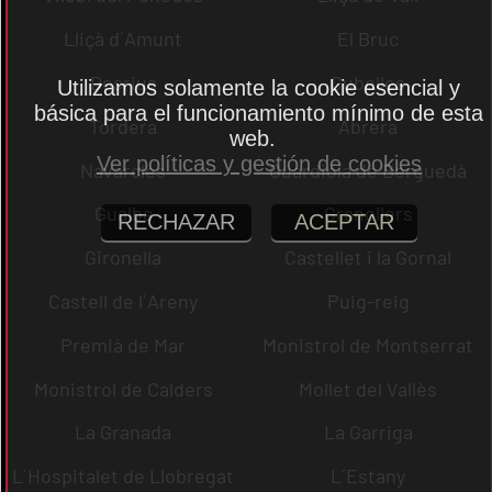
Lliçà d´Amunt
El Bruc
Dosrius
Cubelles
Utilizamos solamente la cookie esencial y
básica para el funcionamiento mínimo de esta
Tordera
Abrera
web.
Ver políticas y gestión de cookies
Navarcles
Guardiola de Berguedà
Gualba
Granollers
RECHAZAR
ACEPTAR
Gironella
Castellet i la Gornal
Castell de l´Areny
Puig-reig
Premià de Mar
Monistrol de Montserrat
Monistrol de Calders
Mollet del Vallès
La Granada
La Garriga
L´Hospitalet de Llobregat
L´Estany