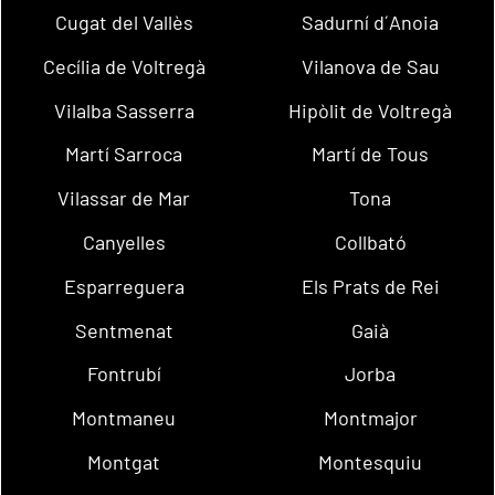
Cugat del Vallès
Sadurní d´Anoia
Cecília de Voltregà
Vilanova de Sau
Vilalba Sasserra
Hipòlit de Voltregà
Martí Sarroca
Martí de Tous
Vilassar de Mar
Tona
Canyelles
Collbató
Esparreguera
Els Prats de Rei
Sentmenat
Gaià
Fontrubí
Jorba
Montmaneu
Montmajor
Montgat
Montesquiu