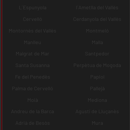
L´Espunyola
l´Ametlla del Vallès
Cervelló
Cerdanyola del Vallès
Montornès del Vallès
Montmeló
Manlleu
Malla
Malgrat de Mar
Santpedor
Santa Susanna
Perpètua de Mogoda
Fe del Penedès
Papiol
Palma de Cervelló
Pallejà
Moià
Mediona
Andreu de la Barca
Agustí de Lluçanès
Adrià de Besòs
Mura