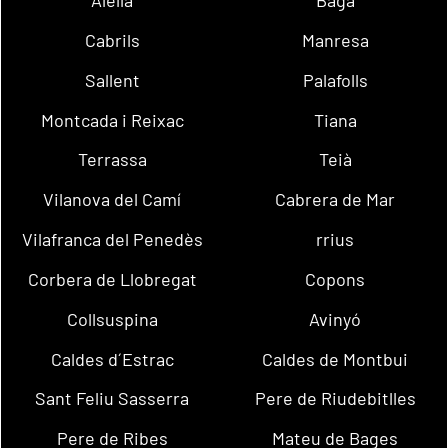
Alella
Bagà
Cabrils
Manresa
Sallent
Palafolls
Montcada i Reixac
Tiana
Terrassa
Teià
Vilanova del Camí
Cabrera de Mar
Vilafranca del Penedès
rrius
Corbera de Llobregat
Copons
Collsuspina
Avinyó
Caldes d´Estrac
Caldes de Montbui
Sant Feliu Sasserra
Pere de Riudebitlles
Pere de Ribes
Mateu de Bages