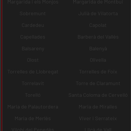
Margarida i els Monjos
Margarida de Montbui
Sobremunt
Julià de Vilatorta
Cardedeu
Capolat
Capellades
Barberà del Vallès
Balsareny
Balenyà
Olost
Olivella
Torrelles de Llobregat
Torrelles de Foix
Torrelavit
Torre de Claramunt
Torelló
Santa Coloma de Cervelló
Maria de Palautordera
Maria de Miralles
Maria de Merlès
Viver i Serrateix
Vilobí del Penedès
Lliçà de Vall