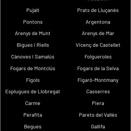
Pujalt
Prats de Lluçanès
Pontons
Argentona
Arenys de Munt
Arenys de Mar
Bigues i Riells
Vicenç de Castellet
Cànoves i Samalús
Folgueroles
Fogars de Montclús
Fogars de la Selva
Fígols
Figaró-Montmany
Esplugues de Llobregat
Casserres
Carme
Piera
Perafita
Parets del Vallès
Begues
Gallifa