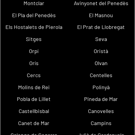
Montclar
Avinyonet del Penedès
El Pla del Penedès
El Masnou
Els Hostalets de Pierola
El Prat de Llobregat
Sitges
Seva
Orpí
Oristà
Orís
Olvan
Cercs
Centelles
Molins de Rei
Polinyà
Pobla de Lillet
Pineda de Mar
Castellbisbal
Canovelles
Canet de Mar
Campins
Calonge de Segarra
Julià de Cerdanyola