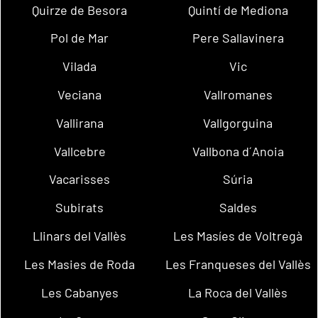
Quirze de Besora
Quintí de Mediona
Pol de Mar
Pere Sallavinera
Vilada
Vic
Veciana
Vallromanes
Vallirana
Vallgorguina
Vallcebre
Vallbona d´Anoia
Vacarisses
Súria
Subirats
Saldes
Llinars del Vallès
Les Masíes de Voltregà
Les Masies de Roda
Les Franqueses del Vallès
Les Cabanyes
La Roca del Vallès