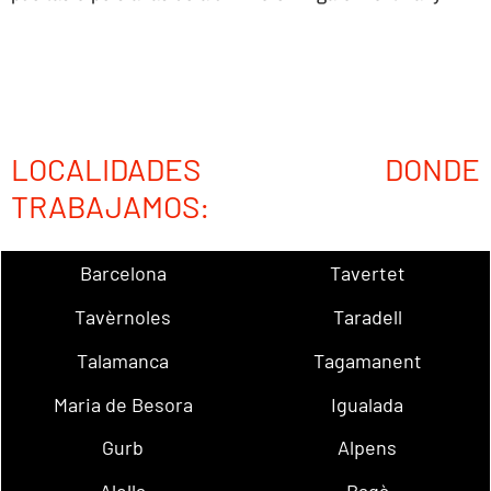
LOCALIDADES DONDE
TRABAJAMOS:
Barcelona
Tavertet
Tavèrnoles
Taradell
Talamanca
Tagamanent
Maria de Besora
Igualada
Gurb
Alpens