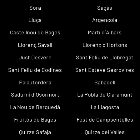
Sora
Sagàs
Lluçà
Argençola
Castellnou de Bages
Martí d´Albars
Llorenç Savall
Llorenç d´Hortons
Just Desvern
Sant Feliu de Llobregat
Sant Feliu de Codines
Sant Esteve Sesrovires
Palautordera
Sabadell
Sadurní d´Osormort
La Pobla de Claramunt
La Nou de Berguedà
La Llagosta
Fruitós de Bages
Fost de Campsentelles
Quirze Safaja
Quirze del Vallès