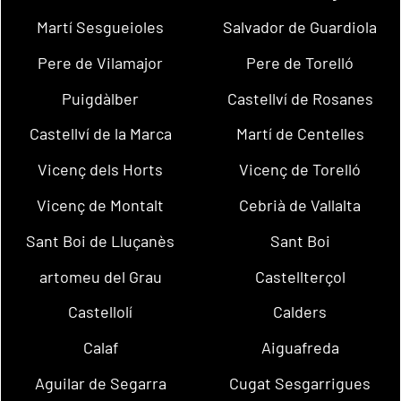
Martí Sesgueioles
Salvador de Guardiola
Pere de Vilamajor
Pere de Torelló
Puigdàlber
Castellví de Rosanes
Castellví de la Marca
Martí de Centelles
Vicenç dels Horts
Vicenç de Torelló
Vicenç de Montalt
Cebrià de Vallalta
Sant Boi de Lluçanès
Sant Boi
artomeu del Grau
Castellterçol
Castellolí
Calders
Calaf
Aiguafreda
Aguilar de Segarra
Cugat Sesgarrigues