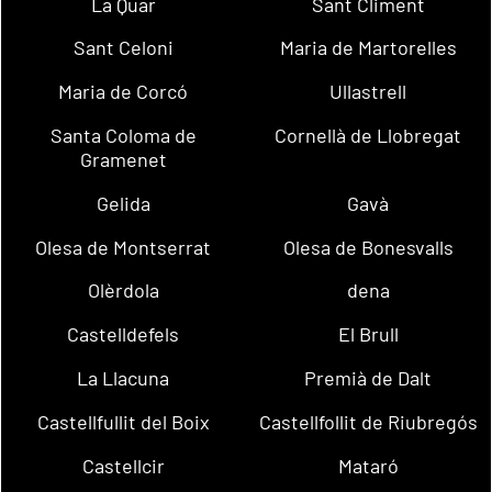
La Quar
Sant Climent
Sant Celoni
Maria de Martorelles
Maria de Corcó
Ullastrell
Santa Coloma de
Cornellà de Llobregat
Gramenet
Gelida
Gavà
Olesa de Montserrat
Olesa de Bonesvalls
Olèrdola
dena
Castelldefels
El Brull
La Llacuna
Premià de Dalt
Castellfullit del Boix
Castellfollit de Riubregós
Castellcir
Mataró