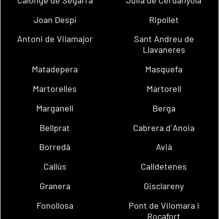
Joan Despí
Ripollet
Antoni de Vilamajor
Sant Andreu de
Llavaneres
Matadepera
Masquefa
Martorelles
Martorell
Marganell
Berga
Bellprat
Cabrera d´Anoia
Borredà
Avià
Callús
Calldetenes
Granera
Gisclareny
Fonollosa
Pont de Vilomara i
Rocafort