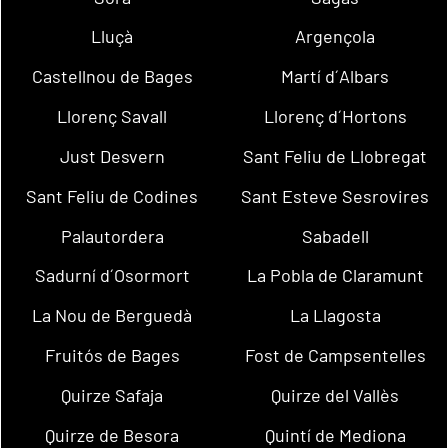
Lluçà
Argençola
Castellnou de Bages
Martí d´Albars
Llorenç Savall
Llorenç d´Hortons
Just Desvern
Sant Feliu de Llobregat
Sant Feliu de Codines
Sant Esteve Sesrovires
Palautordera
Sabadell
Sadurní d´Osormort
La Pobla de Claramunt
La Nou de Berguedà
La Llagosta
Fruitós de Bages
Fost de Campsentelles
Quirze Safaja
Quirze del Vallès
Quirze de Besora
Quintí de Mediona