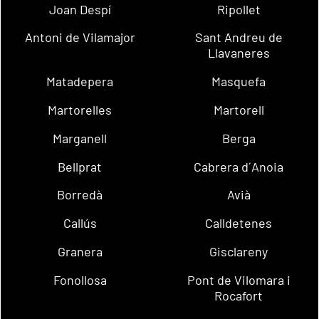
Joan Despí
Ripollet
Antoni de Vilamajor
Sant Andreu de
Llavaneres
Matadepera
Masquefa
Martorelles
Martorell
Marganell
Berga
Bellprat
Cabrera d´Anoia
Borredà
Avià
Callús
Calldetenes
Granera
Gisclareny
Fonollosa
Pont de Vilomara i
Rocafort