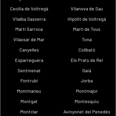
Cecília de Voltregà
Vilanova de Sau
Vilalba Sasserra
Hipòlit de Voltregà
Martí Sarroca
Martí de Tous
Vilassar de Mar
Tona
Canyelles
Collbató
Esparreguera
Els Prats de Rei
Sentmenat
Gaià
Fontrubí
Jorba
Montmaneu
Montmajor
Montgat
Montesquiu
Montclar
Avinyonet del Penedès