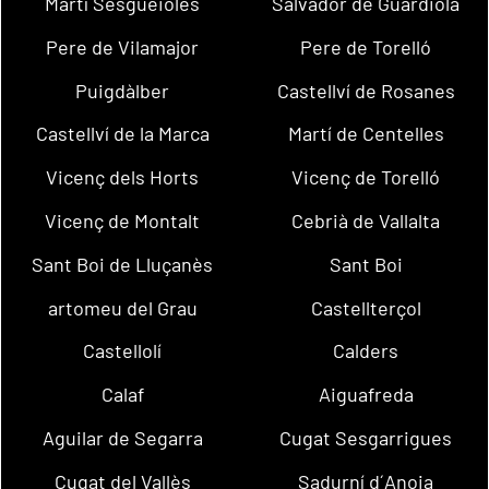
Martí Sesgueioles
Salvador de Guardiola
Pere de Vilamajor
Pere de Torelló
Puigdàlber
Castellví de Rosanes
Castellví de la Marca
Martí de Centelles
Vicenç dels Horts
Vicenç de Torelló
Vicenç de Montalt
Cebrià de Vallalta
Sant Boi de Lluçanès
Sant Boi
artomeu del Grau
Castellterçol
Castellolí
Calders
Calaf
Aiguafreda
Aguilar de Segarra
Cugat Sesgarrigues
Cugat del Vallès
Sadurní d´Anoia