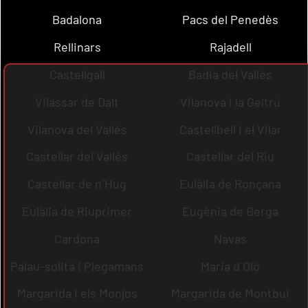
Badalona
Pacs del Penedès
Rellinars
Rajadell
Castellgalí
Badia del Vallès
Vilassar de Dalt
Vilanova i la Geltrú
Vilanova del Vallès
Castellbell i el Vilar
Castellar del Vallès
Castellar del Riu
Castellar de n´Hug
Eulàlia de Ronçana
Eulàlia de Riuprimer
Eugènia de Berga
Cardona
Navas
Palau-solità i Plegamans
Maria d´Oló
Margarida i els Monjos
Margarida de Montbui