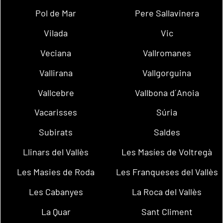
Pol de Mar
Pere Sallavinera
Vilada
Vic
Veciana
Vallromanes
Vallirana
Vallgorguina
Vallcebre
Vallbona d´Anoia
Vacarisses
Súria
Subirats
Saldes
Llinars del Vallès
Les Masíes de Voltregà
Les Masies de Roda
Les Franqueses del Vallès
Les Cabanyes
La Roca del Vallès
La Quar
Sant Climent