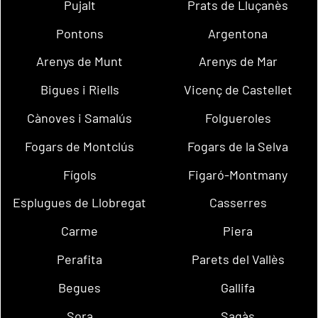
Pujalt
Prats de Lluçanès
Pontons
Argentona
Arenys de Munt
Arenys de Mar
Bigues i Riells
Vicenç de Castellet
Cànoves i Samalús
Folgueroles
Fogars de Montclús
Fogars de la Selva
Fígols
Figaró-Montmany
Esplugues de Llobregat
Casserres
Carme
Piera
Perafita
Parets del Vallès
Begues
Gallifa
Sora
Sagàs