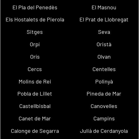
El Pla del Penedès
El Masnou
Els Hostalets de Pierola
El Prat de Llobregat
Sitges
Seva
Orpí
Oristà
Orís
Olvan
Cercs
Centelles
Molins de Rei
Polinyà
Pobla de Lillet
Pineda de Mar
Castellbisbal
Canovelles
Canet de Mar
Campins
Calonge de Segarra
Julià de Cerdanyola