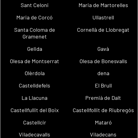
Sant Celoni
Maria de Martorelles
Maria de Corcó
Ullastrell
Santa Coloma de
Cornellà de Llobregat
Gramenet
Gelida
Gavà
Olesa de Montserrat
Olesa de Bonesvalls
Olèrdola
dena
Castelldefels
El Brull
La Llacuna
Premià de Dalt
Castellfullit del Boix
Castellfollit de Riubregós
Castellcir
Mataró
Viladecavalls
Viladecans