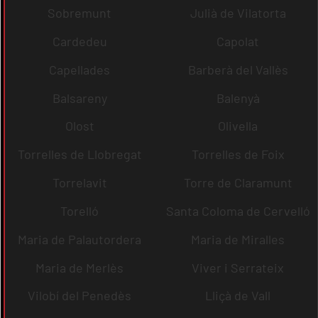
Sobremunt
Julià de Vilatorta
Cardedeu
Capolat
Capellades
Barberà del Vallès
Balsareny
Balenyà
Olost
Olivella
Torrelles de Llobregat
Torrelles de Foix
Torrelavit
Torre de Claramunt
Torelló
Santa Coloma de Cervelló
Maria de Palautordera
Maria de Miralles
Maria de Merlès
Viver i Serrateix
Vilobí del Penedès
Lliçà de Vall