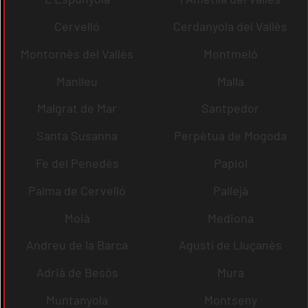
Cervelló
Cerdanyola del Vallès
Montornès del Vallès
Montmeló
Manlleu
Malla
Malgrat de Mar
Santpedor
Santa Susanna
Perpètua de Mogoda
Fe del Penedès
Papiol
Palma de Cervelló
Pallejà
Moià
Mediona
Andreu de la Barca
Agustí de Lluçanès
Adrià de Besòs
Mura
Muntanyola
Montseny