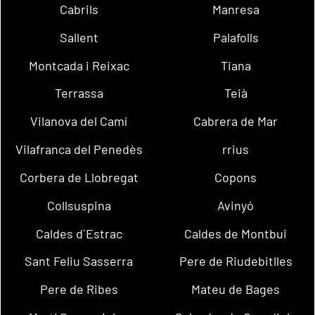
Cabrils
Manresa
Sallent
Palafolls
Montcada i Reixac
Tiana
Terrassa
Teià
Vilanova del Camí
Cabrera de Mar
Vilafranca del Penedès
rrius
Corbera de Llobregat
Copons
Collsuspina
Avinyó
Caldes d´Estrac
Caldes de Montbui
Sant Feliu Sasserra
Pere de Riudebitlles
Pere de Ribes
Mateu de Bages