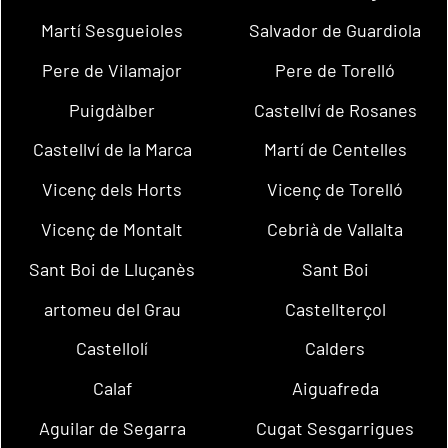
Martí Sesgueioles
Salvador de Guardiola
Pere de Vilamajor
Pere de Torelló
Puigdàlber
Castellví de Rosanes
Castellví de la Marca
Martí de Centelles
Vicenç dels Horts
Vicenç de Torelló
Vicenç de Montalt
Cebrià de Vallalta
Sant Boi de Lluçanès
Sant Boi
artomeu del Grau
Castellterçol
Castellolí
Calders
Calaf
Aiguafreda
Aguilar de Segarra
Cugat Sesgarrigues