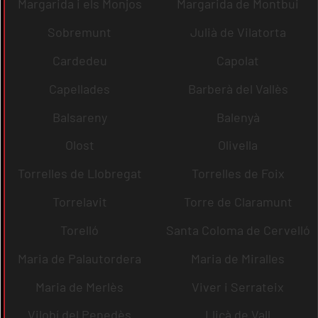
Margarida i els Monjos
Margarida de Montbui
Sobremunt
Julià de Vilatorta
Cardedeu
Capolat
Capellades
Barberà del Vallès
Balsareny
Balenyà
Olost
Olivella
Torrelles de Llobregat
Torrelles de Foix
Torrelavit
Torre de Claramunt
Torelló
Santa Coloma de Cervelló
Maria de Palautordera
Maria de Miralles
Maria de Merlès
Viver i Serrateix
Vilobí del Penedès
Lliçà de Vall