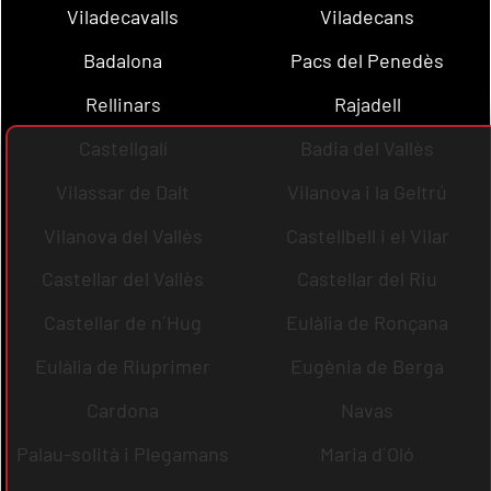
Viladecavalls
Viladecans
Badalona
Pacs del Penedès
Rellinars
Rajadell
Castellgalí
Badia del Vallès
Vilassar de Dalt
Vilanova i la Geltrú
Vilanova del Vallès
Castellbell i el Vilar
Castellar del Vallès
Castellar del Riu
Castellar de n´Hug
Eulàlia de Ronçana
Eulàlia de Riuprimer
Eugènia de Berga
Cardona
Navas
Palau-solità i Plegamans
Maria d´Oló