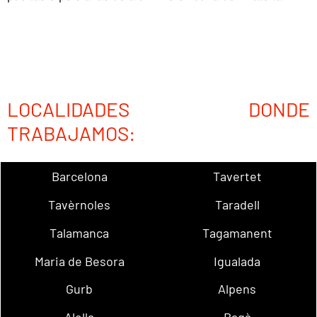
LOCALIDADES DONDE
TRABAJAMOS:
Barcelona
Tavertet
Tavèrnoles
Taradell
Talamanca
Tagamanent
Maria de Besora
Igualada
Gurb
Alpens