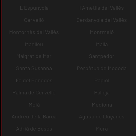
L´Espunyola
l´Ametlla del Vallès
Cervelló
Cerdanyola del Vallès
Montornès del Vallès
Montmeló
Manlleu
Malla
Malgrat de Mar
Santpedor
Santa Susanna
Perpètua de Mogoda
Fe del Penedès
Papiol
Palma de Cervelló
Pallejà
Moià
Mediona
Andreu de la Barca
Agustí de Lluçanès
Adrià de Besòs
Mura