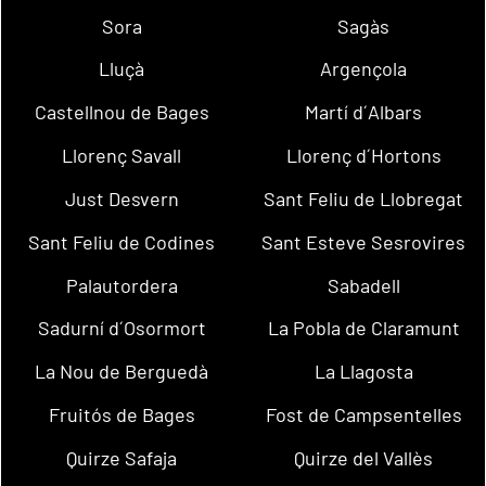
Sora
Sagàs
Lluçà
Argençola
Castellnou de Bages
Martí d´Albars
Llorenç Savall
Llorenç d´Hortons
Just Desvern
Sant Feliu de Llobregat
Sant Feliu de Codines
Sant Esteve Sesrovires
Palautordera
Sabadell
Sadurní d´Osormort
La Pobla de Claramunt
La Nou de Berguedà
La Llagosta
Fruitós de Bages
Fost de Campsentelles
Quirze Safaja
Quirze del Vallès