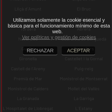
Lliçà d´Amunt
El Bruc
Dosrius
Cubelles
Utilizamos solamente la cookie esencial y
básica para el funcionamiento mínimo de esta
Tordera
Abrera
web.
Ver políticas y gestión de cookies
Navarcles
Guardiola de Berguedà
Gualba
Granollers
RECHAZAR
ACEPTAR
Gironella
Castellet i la Gornal
Castell de l´Areny
Puig-reig
Premià de Mar
Monistrol de Montserrat
Monistrol de Calders
Mollet del Vallès
La Granada
La Garriga
L´Hospitalet de Llobregat
L´Estany