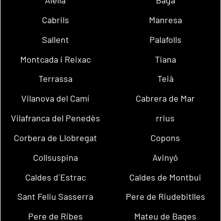
Alella
Bagà
Cabrils
Manresa
Sallent
Palafolls
Montcada i Reixac
Tiana
Terrassa
Teià
Vilanova del Camí
Cabrera de Mar
Vilafranca del Penedès
rrius
Corbera de Llobregat
Copons
Collsuspina
Avinyó
Caldes d´Estrac
Caldes de Montbui
Sant Feliu Sasserra
Pere de Riudebitlles
Pere de Ribes
Mateu de Bages