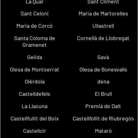
La Quar
Sant Climent
Sant Celoni
Maria de Martorelles
Maria de Corcó
Ullastrell
Santa Coloma de
Cornellà de Llobregat
Gramenet
Gelida
Gavà
Olesa de Montserrat
Olesa de Bonesvalls
Olèrdola
dena
Castelldefels
El Brull
La Llacuna
Premià de Dalt
Castellfullit del Boix
Castellfollit de Riubregós
Castellcir
Mataró