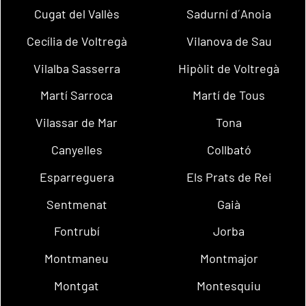
Cugat del Vallès
Sadurní d´Anoia
Cecília de Voltregà
Vilanova de Sau
Vilalba Sasserra
Hipòlit de Voltregà
Martí Sarroca
Martí de Tous
Vilassar de Mar
Tona
Canyelles
Collbató
Esparreguera
Els Prats de Rei
Sentmenat
Gaià
Fontrubí
Jorba
Montmaneu
Montmajor
Montgat
Montesquiu