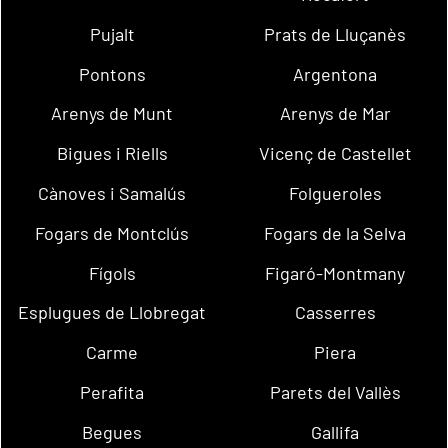
Pujalt
Prats de Lluçanès
Pontons
Argentona
Arenys de Munt
Arenys de Mar
Bigues i Riells
Vicenç de Castellet
Cànoves i Samalús
Folgueroles
Fogars de Montclús
Fogars de la Selva
Fígols
Figaró-Montmany
Esplugues de Llobregat
Casserres
Carme
Piera
Perafita
Parets del Vallès
Begues
Gallifa