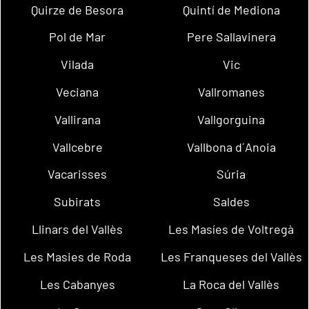
Quirze de Besora
Quintí de Mediona
Pol de Mar
Pere Sallavinera
Vilada
Vic
Veciana
Vallromanes
Vallirana
Vallgorguina
Vallcebre
Vallbona d´Anoia
Vacarisses
Súria
Subirats
Saldes
Llinars del Vallès
Les Masíes de Voltregà
Les Masies de Roda
Les Franqueses del Vallès
Les Cabanyes
La Roca del Vallès