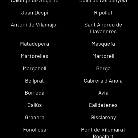
Joan Despí
Ripollet
Antoni de Vilamajor
Sant Andreu de
Llavaneres
Matadepera
Masquefa
Martorelles
Martorell
Marganell
Berga
Bellprat
Cabrera d´Anoia
Borredà
Avià
Callús
Calldetenes
Granera
Gisclareny
Fonollosa
Pont de Vilomara i
Rocafort