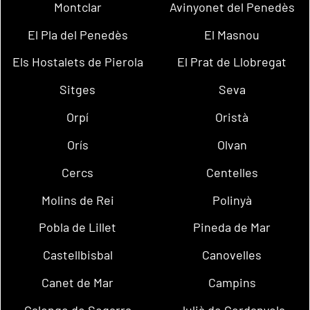
Montclar
Avinyonet del Penedès
El Pla del Penedès
El Masnou
Els Hostalets de Pierola
El Prat de Llobregat
Sitges
Seva
Orpí
Oristà
Orís
Olvan
Cercs
Centelles
Molins de Rei
Polinyà
Pobla de Lillet
Pineda de Mar
Castellbisbal
Canovelles
Canet de Mar
Campins
Calonge de Segarra
Julià de Cerdanyola