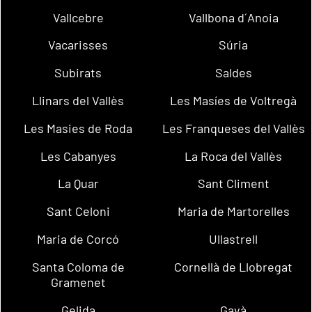
Vallcebre
Vallbona d´Anoia
Vacarisses
Súria
Subirats
Saldes
Llinars del Vallès
Les Masíes de Voltregà
Les Masies de Roda
Les Franqueses del Vallès
Les Cabanyes
La Roca del Vallès
La Quar
Sant Climent
Sant Celoni
Maria de Martorelles
Maria de Corcó
Ullastrell
Santa Coloma de
Cornellà de Llobregat
Gramenet
Gelida
Gavà