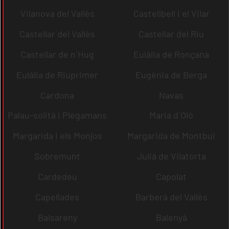
Vilanova del Vallès
Castellbell i el Vilar
Castellar del Vallès
Castellar del Riu
Castellar de n´Hug
Eulàlia de Ronçana
Eulàlia de Riuprimer
Eugènia de Berga
Cardona
Navas
Palau-solità i Plegamans
Maria d´Oló
Margarida i els Monjos
Margarida de Montbui
Sobremunt
Julià de Vilatorta
Cardedeu
Capolat
Capellades
Barberà del Vallès
Balsareny
Balenyà