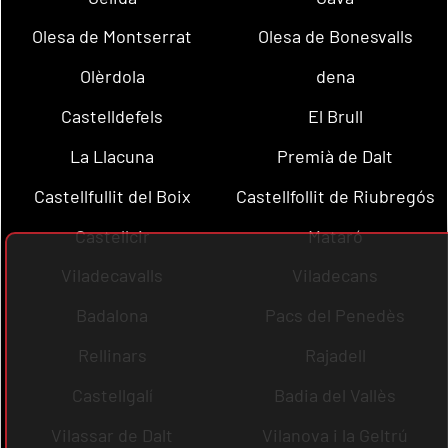
Olesa de Montserrat
Olesa de Bonesvalls
Olèrdola
dena
Castelldefels
El Brull
La Llacuna
Premià de Dalt
Castellfullit del Boix
Castellfollit de Riubregós
Castellcir
Mataró
Viladecavalls
Viladecans
Badalona
Pacs del Penedès
Rellinars
Rajadell
Castellgalí
Badia del Vallès
Vilassar de Dalt
Vilanova i la Geltrú