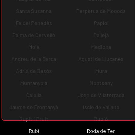
Santa Susanna
Perpètua de Mogoda
Fe del Penedès
Papiol
Palma de Cervelló
Pallejà
Moià
Mediona
Andreu de la Barca
Agustí de Lluçanès
Adrià de Besòs
Mura
Muntanyola
Montseny
Calella
Joan de Vilatorrada
Jaume de Frontanyà
Iscle de Vallalta
Rupit i Pruit
Rubió
Rubí
Roda de Ter