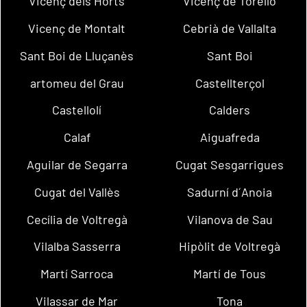
Vicenç dels Horts
Vicenç de Torelló
Vicenç de Montalt
Cebrià de Vallalta
Sant Boi de Lluçanès
Sant Boi
artomeu del Grau
Castellterçol
Castellolí
Calders
Calaf
Aiguafreda
Aguilar de Segarra
Cugat Sesgarrigues
Cugat del Vallès
Sadurní d´Anoia
Cecília de Voltregà
Vilanova de Sau
Vilalba Sasserra
Hipòlit de Voltregà
Martí Sarroca
Martí de Tous
Vilassar de Mar
Tona