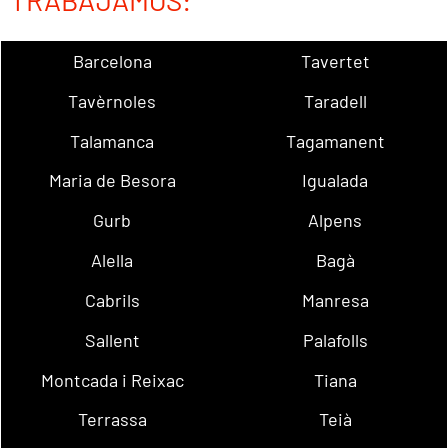
TRABAJAMOS:
Barcelona
Tavertet
Tavèrnoles
Taradell
Talamanca
Tagamanent
Maria de Besora
Igualada
Gurb
Alpens
Alella
Bagà
Cabrils
Manresa
Sallent
Palafolls
Montcada i Reixac
Tiana
Terrassa
Teià