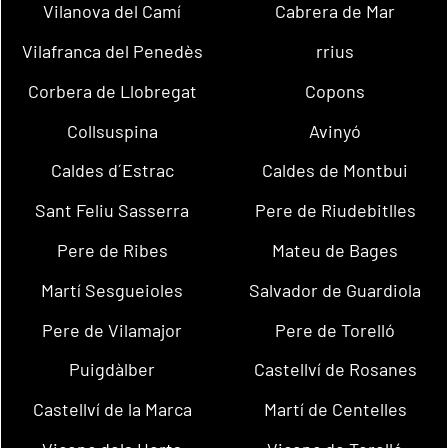
Vilanova del Camí
Cabrera de Mar
Vilafranca del Penedès
rrius
Corbera de Llobregat
Copons
Collsuspina
Avinyó
Caldes d´Estrac
Caldes de Montbui
Sant Feliu Sasserra
Pere de Riudebitlles
Pere de Ribes
Mateu de Bages
Martí Sesgueioles
Salvador de Guardiola
Pere de Vilamajor
Pere de Torelló
Puigdàlber
Castellví de Rosanes
Castellví de la Marca
Martí de Centelles