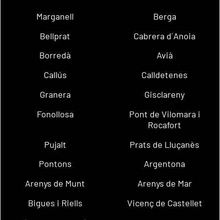
Marganell
Berga
Bellprat
Cabrera d´Anoia
Borredà
Avià
Callús
Calldetenes
Granera
Gisclareny
Fonollosa
Pont de Vilomara i
Rocafort
Pujalt
Prats de Lluçanès
Pontons
Argentona
Arenys de Munt
Arenys de Mar
Bigues i Riells
Vicenç de Castellet