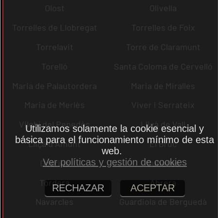
Olost
Olivella
Torrelles de Llobregat
Torrelles de Foix
Torrelavit
Torre de Claramunt
Torelló
Santa Coloma de Cervelló
Maria de Palautordera
Maria de Miralles
Maria de Merlès
Viver i Serrateix
Vilobí del Penedès
Lliçà de Vall
Utilizamos solamente la cookie esencial y
básica para el funcionamiento mínimo de esta
Lliçà d´Amunt
El Bruc
web.
Ver políticas y gestión de cookies
Dosrius
Cubelles
Tordera
Abrera
RECHAZAR
ACEPTAR
Navarcles
Guardiola de Berguedà