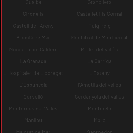
Gualba
Granollers
Gironella
Castellet i la Gornal
Castell de l´Areny
Puig-reig
Premià de Mar
Monistrol de Montserrat
Monistrol de Calders
Mollet del Vallès
La Granada
La Garriga
L´Hospitalet de Llobregat
L´Estany
L´Espunyola
l´Ametlla del Vallès
Cervelló
Cerdanyola del Vallès
Montornès del Vallès
Montmeló
Manlleu
Malla
Malgrat de Mar
Santpedor