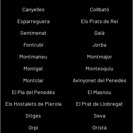
Canyelles
Collbató
Esparreguera
Els Prats de Rei
Sentmenat
Gaià
Fontrubí
Jorba
Montmaneu
Montmajor
Montgat
Montesquiu
Montclar
Avinyonet del Penedès
El Pla del Penedès
El Masnou
Els Hostalets de Pierola
El Prat de Llobregat
Sitges
Seva
Orpí
Oristà