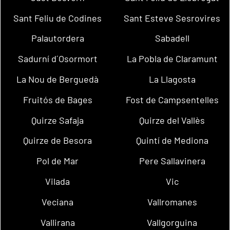
Sant Feliu de Codines
Sant Esteve Sesrovires
Palautordera
Sabadell
Sadurní d´Osormort
La Pobla de Claramunt
La Nou de Berguedà
La Llagosta
Fruitós de Bages
Fost de Campsentelles
Quirze Safaja
Quirze del Vallès
Quirze de Besora
Quintí de Mediona
Pol de Mar
Pere Sallavinera
Vilada
Vic
Veciana
Vallromanes
Vallirana
Vallgorguina