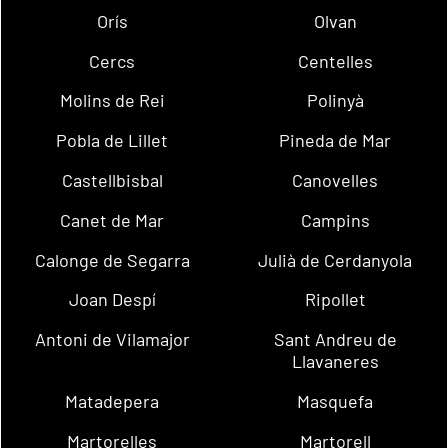
Orís
Olvan
Cercs
Centelles
Molins de Rei
Polinyà
Pobla de Lillet
Pineda de Mar
Castellbisbal
Canovelles
Canet de Mar
Campins
Calonge de Segarra
Julià de Cerdanyola
Joan Despí
Ripollet
Antoni de Vilamajor
Sant Andreu de
Llavaneres
Matadepera
Masquefa
Martorelles
Martorell