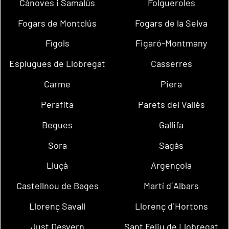
Cànoves i Samalús
Folgueroles
Fogars de Montclús
Fogars de la Selva
Fígols
Figaró-Montmany
Esplugues de Llobregat
Casserres
Carme
Piera
Perafita
Parets del Vallès
Begues
Gallifa
Sora
Sagàs
Lluçà
Argençola
Castellnou de Bages
Martí d´Albars
Llorenç Savall
Llorenç d´Hortons
Just Desvern
Sant Feliu de Llobregat