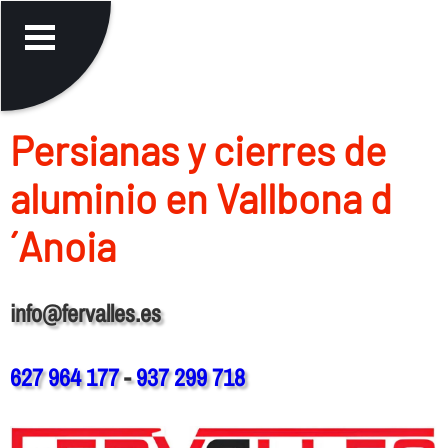
Persianas y cierres de
aluminio en Vallbona d
´Anoia
info@fervalles.es
627 964 177
-
937 299 718