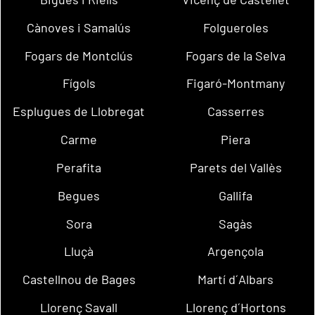
Cànoves i Samalús
Folgueroles
Fogars de Montclús
Fogars de la Selva
Fígols
Figaró-Montmany
Esplugues de Llobregat
Casserres
Carme
Piera
Perafita
Parets del Vallès
Begues
Gallifa
Sora
Sagàs
Lluçà
Argençola
Castellnou de Bages
Martí d´Albars
Llorenç Savall
Llorenç d´Hortons