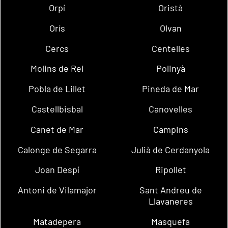
Orpí
Oristà
Orís
Olvan
Cercs
Centelles
Molins de Rei
Polinyà
Pobla de Lillet
Pineda de Mar
Castellbisbal
Canovelles
Canet de Mar
Campins
Calonge de Segarra
Julià de Cerdanyola
Joan Despí
Ripollet
Antoni de Vilamajor
Sant Andreu de
Llavaneres
Matadepera
Masquefa