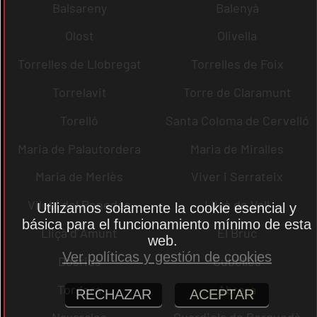
Balsareny
Balenyà
Olost
Olivella
Torrelles de Llobregat
Torrelles de Foix
Torrelavit
Torre de Claramunt
Torelló
Santa Coloma de Cervelló
Maria de Palautordera
Maria de Miralles
Maria de Merlès
Viver i Serrateix
Vilobí del Penedès
Lliçà de Vall
Utilizamos solamente la cookie esencial y
básica para el funcionamiento mínimo de esta
Lliçà d´Amunt
El Bruc
web.
Ver políticas y gestión de cookies
Dosrius
Cubelles
Tordera
Abrera
RECHAZAR
ACEPTAR