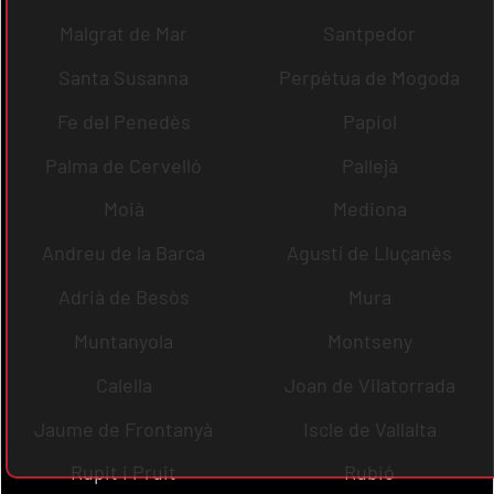
Malgrat de Mar
Santpedor
Santa Susanna
Perpètua de Mogoda
Fe del Penedès
Papiol
Palma de Cervelló
Pallejà
Moià
Mediona
Andreu de la Barca
Agustí de Lluçanès
Adrià de Besòs
Mura
Muntanyola
Montseny
Calella
Joan de Vilatorrada
Jaume de Frontanyà
Iscle de Vallalta
Rupit i Pruit
Rubió