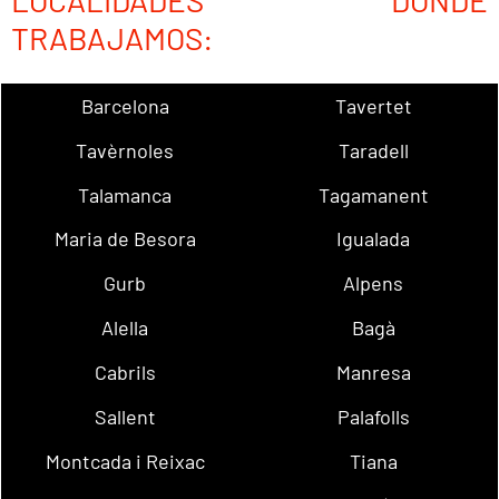
LOCALIDADES DONDE
TRABAJAMOS:
Barcelona
Tavertet
Tavèrnoles
Taradell
Talamanca
Tagamanent
Maria de Besora
Igualada
Gurb
Alpens
Alella
Bagà
Cabrils
Manresa
Sallent
Palafolls
Montcada i Reixac
Tiana