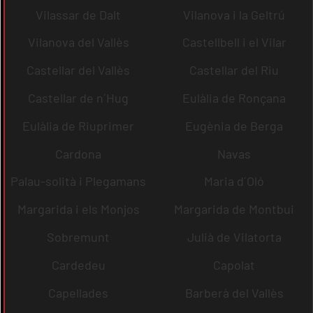
Vilassar de Dalt
Vilanova i la Geltrú
Vilanova del Vallès
Castellbell i el Vilar
Castellar del Vallès
Castellar del Riu
Castellar de n´Hug
Eulàlia de Ronçana
Eulàlia de Riuprimer
Eugènia de Berga
Cardona
Navas
Palau-solità i Plegamans
Maria d´Oló
Margarida i els Monjos
Margarida de Montbui
Sobremunt
Julià de Vilatorta
Cardedeu
Capolat
Capellades
Barberà del Vallès