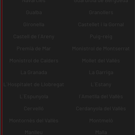
Navarcles
Guardiola de Berguedà
Gualba
Granollers
Gironella
Castellet i la Gornal
Castell de l´Areny
Puig-reig
Premià de Mar
Monistrol de Montserrat
Monistrol de Calders
Mollet del Vallès
La Granada
La Garriga
L´Hospitalet de Llobregat
L´Estany
L´Espunyola
l´Ametlla del Vallès
Cervelló
Cerdanyola del Vallès
Montornès del Vallès
Montmeló
Manlleu
Malla