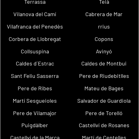
Terrassa
Teià
Vilanova del Camí
Cabrera de Mar
Vilafranca del Penedès
rrius
Corbera de Llobregat
Copons
Collsuspina
Avinyó
Caldes d´Estrac
Caldes de Montbui
Sant Feliu Sasserra
Pere de Riudebitlles
Pere de Ribes
Mateu de Bages
Martí Sesgueioles
Salvador de Guardiola
Pere de Vilamajor
Pere de Torelló
Puigdàlber
Castellví de Rosanes
Castellví de la Marca
Martí de Centelles