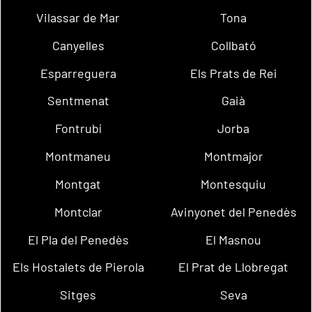
Vilassar de Mar
Tona
Canyelles
Collbató
Esparreguera
Els Prats de Rei
Sentmenat
Gaià
Fontrubí
Jorba
Montmaneu
Montmajor
Montgat
Montesquiu
Montclar
Avinyonet del Penedès
El Pla del Penedès
El Masnou
Els Hostalets de Pierola
El Prat de Llobregat
Sitges
Seva