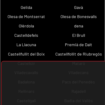
Gelida
Gavà
Olesa de Montserrat
Olesa de Bonesvalls
Olèrdola
dena
Castelldefels
El Brull
La Llacuna
Premià de Dalt
Castellfullit del Boix
Castellfollit de Riubregós
Castellcir
Mataró
Viladecavalls
Viladecans
Badalona
Pacs del Penedès
Rellinars
Rajadell
Castellgalí
Badia del Vallès