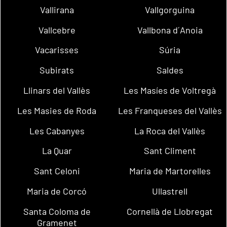
Vallirana
Vallgorguina
Vallcebre
Vallbona d´Anoia
Vacarisses
Súria
Subirats
Saldes
Llinars del Vallès
Les Masíes de Voltregà
Les Masies de Roda
Les Franqueses del Vallès
Les Cabanyes
La Roca del Vallès
La Quar
Sant Climent
Sant Celoni
Maria de Martorelles
Maria de Corcó
Ullastrell
Santa Coloma de
Cornellà de Llobregat
Gramenet