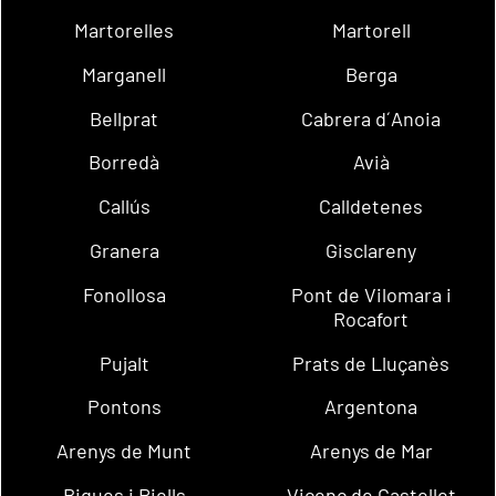
Martorelles
Martorell
Marganell
Berga
Bellprat
Cabrera d´Anoia
Borredà
Avià
Callús
Calldetenes
Granera
Gisclareny
Fonollosa
Pont de Vilomara i
Rocafort
Pujalt
Prats de Lluçanès
Pontons
Argentona
Arenys de Munt
Arenys de Mar
Bigues i Riells
Vicenç de Castellet