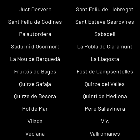
Just Desvern
Sant Feliu de Llobregat
Sant Feliu de Codines
Sant Esteve Sesrovires
Palautordera
Sabadell
Sadurní d´Osormort
La Pobla de Claramunt
La Nou de Berguedà
La Llagosta
Fruitós de Bages
Fost de Campsentelles
Quirze Safaja
Quirze del Vallès
Quirze de Besora
Quintí de Mediona
Pol de Mar
Pere Sallavinera
Vilada
Vic
Veciana
Vallromanes