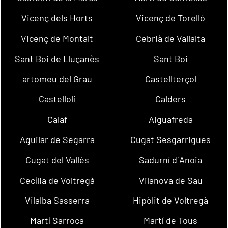
Vicenç dels Horts
Vicenç de Torelló
Vicenç de Montalt
Cebrià de Vallalta
Sant Boi de Lluçanès
Sant Boi
artomeu del Grau
Castellterçol
Castellolí
Calders
Calaf
Aiguafreda
Aguilar de Segarra
Cugat Sesgarrigues
Cugat del Vallès
Sadurní d´Anoia
Cecília de Voltregà
Vilanova de Sau
Vilalba Sasserra
Hipòlit de Voltregà
Martí Sarroca
Martí de Tous