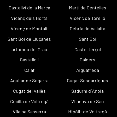
Castellví de la Marca
Martí de Centelles
Vicenç dels Horts
Vicenç de Torelló
Vicenç de Montalt
Cebrià de Vallalta
Sant Boi de Lluçanès
Sant Boi
artomeu del Grau
Castellterçol
Castellolí
Calders
Calaf
Aiguafreda
Aguilar de Segarra
Cugat Sesgarrigues
Cugat del Vallès
Sadurní d´Anoia
Cecília de Voltregà
Vilanova de Sau
Vilalba Sasserra
Hipòlit de Voltregà