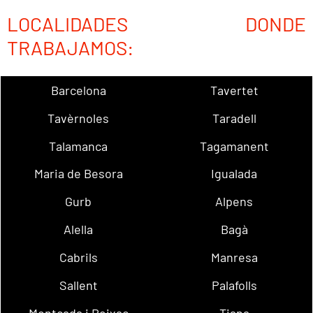
LOCALIDADES DONDE
TRABAJAMOS:
Barcelona
Tavertet
Tavèrnoles
Taradell
Talamanca
Tagamanent
Maria de Besora
Igualada
Gurb
Alpens
Alella
Bagà
Cabrils
Manresa
Sallent
Palafolls
Montcada i Reixac
Tiana