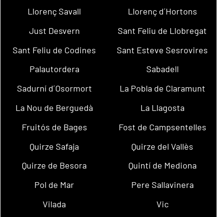
Llorenç Savall
Llorenç d´Hortons
Just Desvern
Sant Feliu de Llobregat
Sant Feliu de Codines
Sant Esteve Sesrovires
Palautordera
Sabadell
Sadurní d´Osormort
La Pobla de Claramunt
La Nou de Berguedà
La Llagosta
Fruitós de Bages
Fost de Campsentelles
Quirze Safaja
Quirze del Vallès
Quirze de Besora
Quintí de Mediona
Pol de Mar
Pere Sallavinera
Vilada
Vic