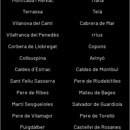
Terrassa
Teià
Vilanova del Camí
Cabrera de Mar
Vilafranca del Penedès
rrius
Corbera de Llobregat
Copons
Collsuspina
Avinyó
Caldes d´Estrac
Caldes de Montbui
Sant Feliu Sasserra
Pere de Riudebitlles
Pere de Ribes
Mateu de Bages
Martí Sesgueioles
Salvador de Guardiola
Pere de Vilamajor
Pere de Torelló
Puigdàlber
Castellví de Rosanes