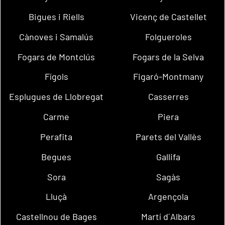
Bigues i Riells
Vicenç de Castellet
Cànoves i Samalús
Folgueroles
Fogars de Montclús
Fogars de la Selva
Fígols
Figaró-Montmany
Esplugues de Llobregat
Casserres
Carme
Piera
Perafita
Parets del Vallès
Begues
Gallifa
Sora
Sagàs
Lluçà
Argençola
Castellnou de Bages
Martí d´Albars