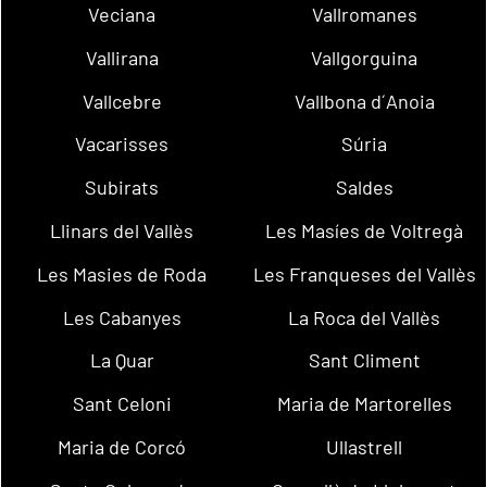
Veciana
Vallromanes
Vallirana
Vallgorguina
Vallcebre
Vallbona d´Anoia
Vacarisses
Súria
Subirats
Saldes
Llinars del Vallès
Les Masíes de Voltregà
Les Masies de Roda
Les Franqueses del Vallès
Les Cabanyes
La Roca del Vallès
La Quar
Sant Climent
Sant Celoni
Maria de Martorelles
Maria de Corcó
Ullastrell