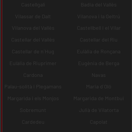
Castellgalí
Badia del Vallès
Vilassar de Dalt
Vilanova i la Geltrú
Vilanova del Vallès
Castellbell i el Vilar
Castellar del Vallès
Castellar del Riu
Castellar de n´Hug
Eulàlia de Ronçana
Eulàlia de Riuprimer
Eugènia de Berga
Cardona
Navas
Palau-solità i Plegamans
Maria d´Oló
Margarida i els Monjos
Margarida de Montbui
Sobremunt
Julià de Vilatorta
Cardedeu
Capolat