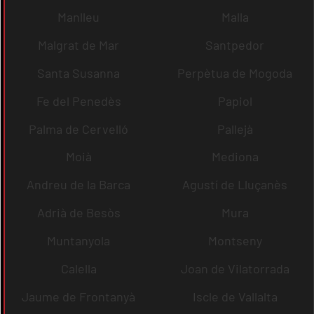
Manlleu
Malla
Malgrat de Mar
Santpedor
Santa Susanna
Perpètua de Mogoda
Fe del Penedès
Papiol
Palma de Cervelló
Pallejà
Moià
Mediona
Andreu de la Barca
Agustí de Lluçanès
Adrià de Besòs
Mura
Muntanyola
Montseny
Calella
Joan de Vilatorrada
Jaume de Frontanyà
Iscle de Vallalta