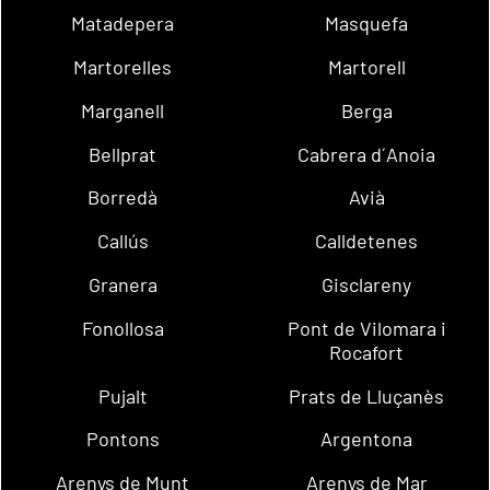
Matadepera
Masquefa
Martorelles
Martorell
Marganell
Berga
Bellprat
Cabrera d´Anoia
Borredà
Avià
Callús
Calldetenes
Granera
Gisclareny
Fonollosa
Pont de Vilomara i
Rocafort
Pujalt
Prats de Lluçanès
Pontons
Argentona
Arenys de Munt
Arenys de Mar