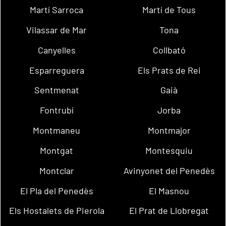
Martí Sarroca
Martí de Tous
Vilassar de Mar
Tona
Canyelles
Collbató
Esparreguera
Els Prats de Rei
Sentmenat
Gaià
Fontrubí
Jorba
Montmaneu
Montmajor
Montgat
Montesquiu
Montclar
Avinyonet del Penedès
El Pla del Penedès
El Masnou
Els Hostalets de Pierola
El Prat de Llobregat