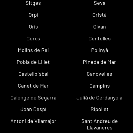
Sitges
Seva
Orpí
Oristà
Orís
Olvan
Cercs
Centelles
Molins de Rei
Polinyà
Pobla de Lillet
Pineda de Mar
Castellbisbal
Canovelles
Canet de Mar
Campins
Calonge de Segarra
Julià de Cerdanyola
Joan Despí
Ripollet
Antoni de Vilamajor
Sant Andreu de
Llavaneres