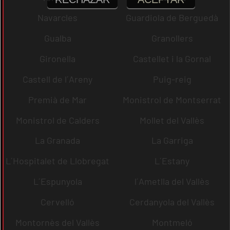
Navarcles
Guardiola de Berguedà
Gualba
Granollers
Gironella
Castellet i la Gornal
Castell de l´Areny
Puig-reig
Premià de Mar
Monistrol de Montserrat
Monistrol de Calders
Mollet del Vallès
La Granada
La Garriga
L´Hospitalet de Llobregat
L´Estany
L´Espunyola
l´Ametlla del Vallès
Cervelló
Cerdanyola del Vallès
Montornès del Vallès
Montmeló