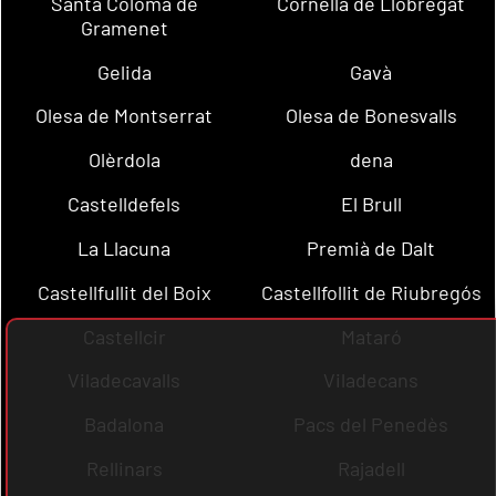
Santa Coloma de
Cornellà de Llobregat
Gramenet
Gelida
Gavà
Olesa de Montserrat
Olesa de Bonesvalls
Olèrdola
dena
Castelldefels
El Brull
La Llacuna
Premià de Dalt
Castellfullit del Boix
Castellfollit de Riubregós
Castellcir
Mataró
Viladecavalls
Viladecans
Badalona
Pacs del Penedès
Rellinars
Rajadell