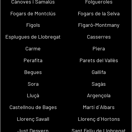
Cànoves i Samalús
Folgueroles
Fogars de Montclús
Fogars de la Selva
Fígols
Figaró-Montmany
Esplugues de Llobregat
Casserres
Carme
Piera
Perafita
Parets del Vallès
Begues
Gallifa
Sora
Sagàs
Lluçà
Argençola
Castellnou de Bages
Martí d´Albars
Llorenç Savall
Llorenç d´Hortons
Just Desvern
Sant Feliu de Llobregat