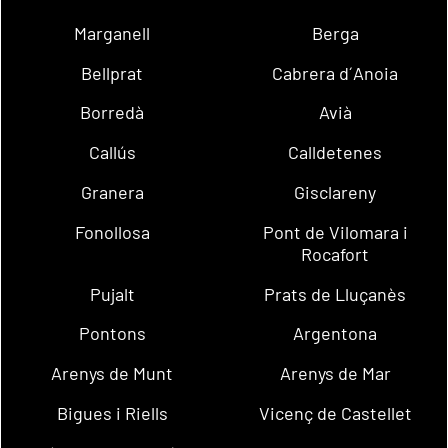
Marganell
Berga
Bellprat
Cabrera d´Anoia
Borredà
Avià
Callús
Calldetenes
Granera
Gisclareny
Fonollosa
Pont de Vilomara i
Rocafort
Pujalt
Prats de Lluçanès
Pontons
Argentona
Arenys de Munt
Arenys de Mar
Bigues i Riells
Vicenç de Castellet