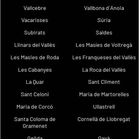
Vallcebre
Vallbona d´Anoia
Vacarisses
Súria
Subirats
Saldes
Llinars del Vallès
Les Masíes de Voltregà
Les Masies de Roda
Les Franqueses del Vallès
Les Cabanyes
La Roca del Vallès
La Quar
Sant Climent
Sant Celoni
Maria de Martorelles
Maria de Corcó
Ullastrell
Santa Coloma de
Cornellà de Llobregat
Gramenet
Gelida
Gavà