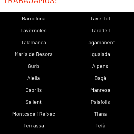
TRABAJAMOS:
Barcelona
Tavertet
Tavèrnoles
Taradell
Talamanca
Tagamanent
Maria de Besora
Igualada
Gurb
Alpens
Alella
Bagà
Cabrils
Manresa
Sallent
Palafolls
Montcada i Reixac
Tiana
Terrassa
Teià