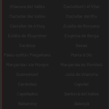
Vilanova del Vallès
Castellbell i el Vilar
Castellar del Vallès
Castellar del Riu
Castellar de n´Hug
Eulàlia de Ronçana
Eulàlia de Riuprimer
Eugènia de Berga
Cardona
Navas
Palau-solità i Plegamans
Maria d´Oló
Margarida i els Monjos
Margarida de Montbui
Sobremunt
Julià de Vilatorta
Cardedeu
Capolat
Capellades
Barberà del Vallès
Balsareny
Balenyà