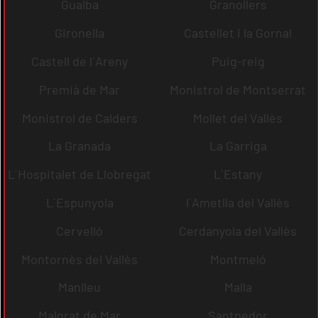
Gualba
Granollers
Gironella
Castellet i la Gornal
Castell de l´Areny
Puig-reig
Premià de Mar
Monistrol de Montserrat
Monistrol de Calders
Mollet del Vallès
La Granada
La Garriga
L´Hospitalet de Llobregat
L´Estany
L´Espunyola
l´Ametlla del Vallès
Cervelló
Cerdanyola del Vallès
Montornès del Vallès
Montmeló
Manlleu
Malla
Malgrat de Mar
Santpedor