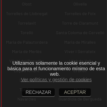
Olost
Olivella
Torrelles de Llobregat
Torrelles de Foix
Torrelavit
Torre de Claramunt
Torelló
Santa Coloma de Cervelló
Maria de Palautordera
Maria de Miralles
Maria de Merlès
Viver i Serrateix
Vilobí del Penedès
Lliçà de Vall
Utilizamos solamente la cookie esencial y
básica para el funcionamiento mínimo de esta
Lliçà d´Amunt
El Bruc
web.
Ver políticas y gestión de cookies
Dosrius
Cubelles
Tordera
Abrera
RECHAZAR
ACEPTAR
Navarcles
Guardiola de Berguedà