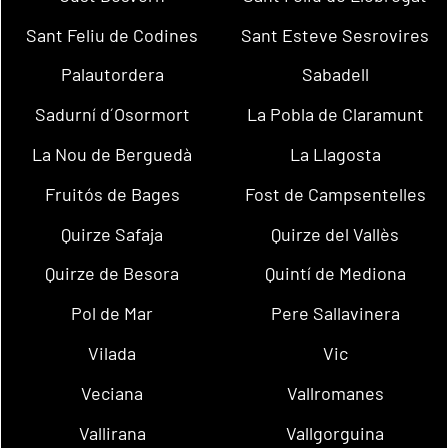
Sant Feliu de Codines
Sant Esteve Sesrovires
Palautordera
Sabadell
Sadurní d´Osormort
La Pobla de Claramunt
La Nou de Berguedà
La Llagosta
Fruitós de Bages
Fost de Campsentelles
Quirze Safaja
Quirze del Vallès
Quirze de Besora
Quintí de Mediona
Pol de Mar
Pere Sallavinera
Vilada
Vic
Veciana
Vallromanes
Vallirana
Vallgorguina