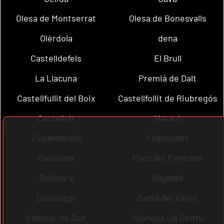
Olesa de Montserrat
Olesa de Bonesvalls
Olèrdola
dena
Castelldefels
El Brull
La Llacuna
Premià de Dalt
Castellfullit del Boix
Castellfollit de Riubregós
Castellcir
Mataró
Viladecavalls
Viladecans
Badalona
Pacs del Penedès
Rellinars
Rajadell
Castellgalí
Badia del Vallès
Vilassar de Dalt
Vilanova i la Geltrú