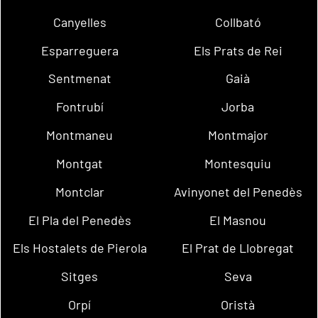
Canyelles
Collbató
Esparreguera
Els Prats de Rei
Sentmenat
Gaià
Fontrubí
Jorba
Montmaneu
Montmajor
Montgat
Montesquiu
Montclar
Avinyonet del Penedès
El Pla del Penedès
El Masnou
Els Hostalets de Pierola
El Prat de Llobregat
Sitges
Seva
Orpí
Oristà