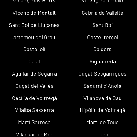
Vicenç dels Horts
Vicenç de Torelló
Vicenç de Montalt
Cebrià de Vallalta
Sant Boi de Lluçanès
Sant Boi
artomeu del Grau
Castellterçol
Castellolí
Calders
Calaf
Aiguafreda
Aguilar de Segarra
Cugat Sesgarrigues
Cugat del Vallès
Sadurní d´Anoia
Cecília de Voltregà
Vilanova de Sau
Vilalba Sasserra
Hipòlit de Voltregà
Martí Sarroca
Martí de Tous
Vilassar de Mar
Tona