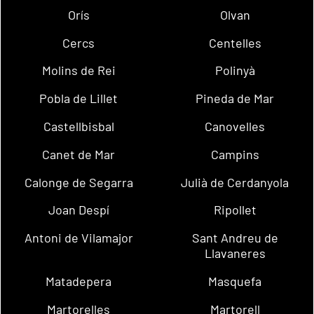
Orís
Olvan
Cercs
Centelles
Molins de Rei
Polinyà
Pobla de Lillet
Pineda de Mar
Castellbisbal
Canovelles
Canet de Mar
Campins
Calonge de Segarra
Julià de Cerdanyola
Joan Despí
Ripollet
Antoni de Vilamajor
Sant Andreu de
Llavaneres
Matadepera
Masquefa
Martorelles
Martorell