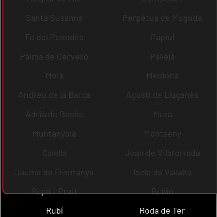
Santa Susanna
Perpètua de Mogoda
Fe del Penedès
Papiol
Palma de Cervelló
Pallejà
Moià
Mediona
Andreu de la Barca
Agustí de Lluçanès
Adrià de Besòs
Mura
Muntanyola
Montseny
Calella
Joan de Vilatorrada
Jaume de Frontanyà
Iscle de Vallalta
Rupit i Pruit
Rubió
Rubí
Roda de Ter