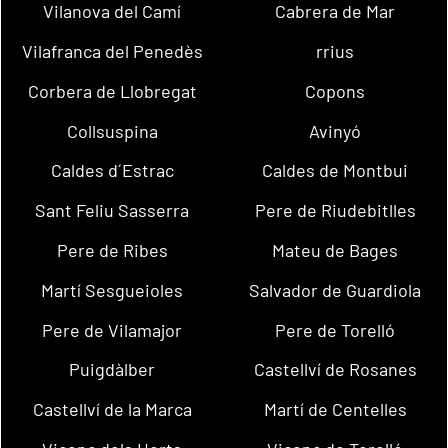
Vilanova del Camí
Cabrera de Mar
Vilafranca del Penedès
rrius
Corbera de Llobregat
Copons
Collsuspina
Avinyó
Caldes d´Estrac
Caldes de Montbui
Sant Feliu Sasserra
Pere de Riudebitlles
Pere de Ribes
Mateu de Bages
Martí Sesgueioles
Salvador de Guardiola
Pere de Vilamajor
Pere de Torelló
Puigdàlber
Castellví de Rosanes
Castellví de la Marca
Martí de Centelles