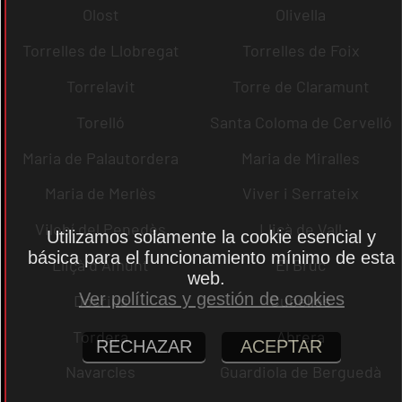
Olost
Olivella
Torrelles de Llobregat
Torrelles de Foix
Torrelavit
Torre de Claramunt
Torelló
Santa Coloma de Cervelló
Maria de Palautordera
Maria de Miralles
Maria de Merlès
Viver i Serrateix
Vilobí del Penedès
Lliçà de Vall
Utilizamos solamente la cookie esencial y
básica para el funcionamiento mínimo de esta
Lliçà d´Amunt
El Bruc
web.
Ver políticas y gestión de cookies
Dosrius
Cubelles
Tordera
Abrera
RECHAZAR
ACEPTAR
Navarcles
Guardiola de Berguedà