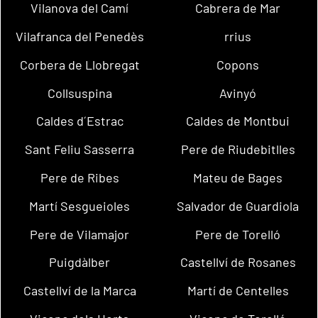
Vilanova del Camí
Cabrera de Mar
Vilafranca del Penedès
rrius
Corbera de Llobregat
Copons
Collsuspina
Avinyó
Caldes d´Estrac
Caldes de Montbui
Sant Feliu Sasserra
Pere de Riudebitlles
Pere de Ribes
Mateu de Bages
Martí Sesgueioles
Salvador de Guardiola
Pere de Vilamajor
Pere de Torelló
Puigdàlber
Castellví de Rosanes
Castellví de la Marca
Martí de Centelles