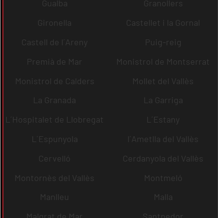
Gualba
Granollers
Gironella
Castellet i la Gornal
Castell de l´Areny
Puig-reig
Premià de Mar
Monistrol de Montserrat
Monistrol de Calders
Mollet del Vallès
La Granada
La Garriga
L´Hospitalet de Llobregat
L´Estany
L´Espunyola
l´Ametlla del Vallès
Cervelló
Cerdanyola del Vallès
Montornès del Vallès
Montmeló
Manlleu
Malla
Malgrat de Mar
Santpedor