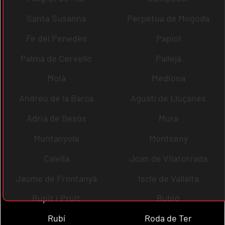
Santa Susanna
Perpètua de Mogoda
Fe del Penedès
Papiol
Palma de Cervelló
Pallejà
Moià
Mediona
Andreu de la Barca
Agustí de Lluçanès
Adrià de Besòs
Mura
Muntanyola
Montseny
Calella
Joan de Vilatorrada
Jaume de Frontanyà
Iscle de Vallalta
Rupit i Pruit
Rubió
Rubí
Roda de Ter