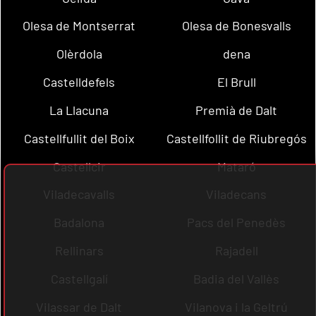
Olesa de Montserrat
Olesa de Bonesvalls
Olèrdola
dena
Castelldefels
El Brull
La Llacuna
Premià de Dalt
Castellfullit del Boix
Castellfollit de Riubregós
Castellcir
Mataró
Viladecavalls
Viladecans
Badalona
Pacs del Penedès
Rellinars
Rajadell
Castellgalí
Badia del Vallès
Vilassar de Dalt
Vilanova i la Geltrú