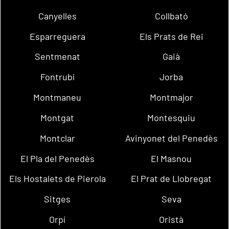
Canyelles
Collbató
Esparreguera
Els Prats de Rei
Sentmenat
Gaià
Fontrubí
Jorba
Montmaneu
Montmajor
Montgat
Montesquiu
Montclar
Avinyonet del Penedès
El Pla del Penedès
El Masnou
Els Hostalets de Pierola
El Prat de Llobregat
Sitges
Seva
Orpí
Oristà