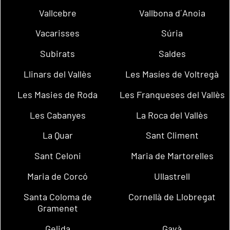
Vallcebre
Vallbona d´Anoia
Vacarisses
Súria
Subirats
Saldes
Llinars del Vallès
Les Masíes de Voltregà
Les Masies de Roda
Les Franqueses del Vallès
Les Cabanyes
La Roca del Vallès
La Quar
Sant Climent
Sant Celoni
Maria de Martorelles
Maria de Corcó
Ullastrell
Santa Coloma de
Cornellà de Llobregat
Gramenet
Gelida
Gavà