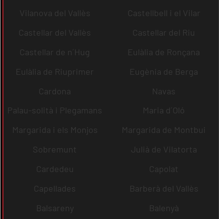
Vilanova del Vallès
Castellbell i el Vilar
Castellar del Vallès
Castellar del Riu
Castellar de n´Hug
Eulàlia de Ronçana
Eulàlia de Riuprimer
Eugènia de Berga
Cardona
Navas
Palau-solità i Plegamans
Maria d´Oló
Margarida i els Monjos
Margarida de Montbui
Sobremunt
Julià de Vilatorta
Cardedeu
Capolat
Capellades
Barberà del Vallès
Balsareny
Balenyà