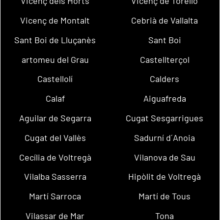
Vicenç dels Horts
Vicenç de Torelló
Vicenç de Montalt
Cebrià de Vallalta
Sant Boi de Lluçanès
Sant Boi
artomeu del Grau
Castellterçol
Castellolí
Calders
Calaf
Aiguafreda
Aguilar de Segarra
Cugat Sesgarrigues
Cugat del Vallès
Sadurní d´Anoia
Cecília de Voltregà
Vilanova de Sau
Vilalba Sasserra
Hipòlit de Voltregà
Martí Sarroca
Martí de Tous
Vilassar de Mar
Tona