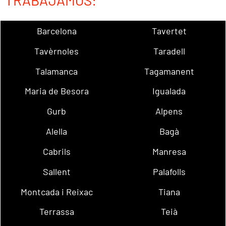
TRABAJAMOS:
Barcelona
Tavertet
Tavèrnoles
Taradell
Talamanca
Tagamanent
Maria de Besora
Igualada
Gurb
Alpens
Alella
Bagà
Cabrils
Manresa
Sallent
Palafolls
Montcada i Reixac
Tiana
Terrassa
Teià