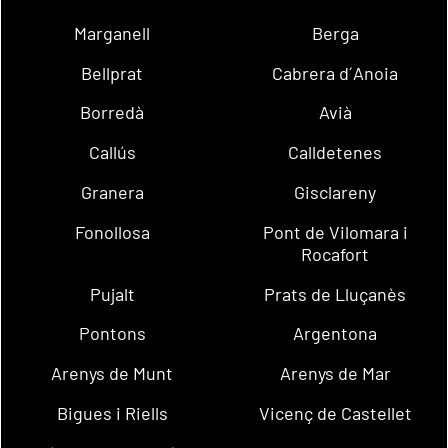
Marganell
Berga
Bellprat
Cabrera d´Anoia
Borredà
Avià
Callús
Calldetenes
Granera
Gisclareny
Fonollosa
Pont de Vilomara i
Rocafort
Pujalt
Prats de Lluçanès
Pontons
Argentona
Arenys de Munt
Arenys de Mar
Bigues i Riells
Vicenç de Castellet