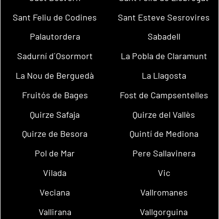
Sant Feliu de Codines
Sant Esteve Sesrovires
Palautordera
Sabadell
Sadurní d´Osormort
La Pobla de Claramunt
La Nou de Berguedà
La Llagosta
Fruitós de Bages
Fost de Campsentelles
Quirze Safaja
Quirze del Vallès
Quirze de Besora
Quintí de Mediona
Pol de Mar
Pere Sallavinera
Vilada
Vic
Veciana
Vallromanes
Vallirana
Vallgorguina