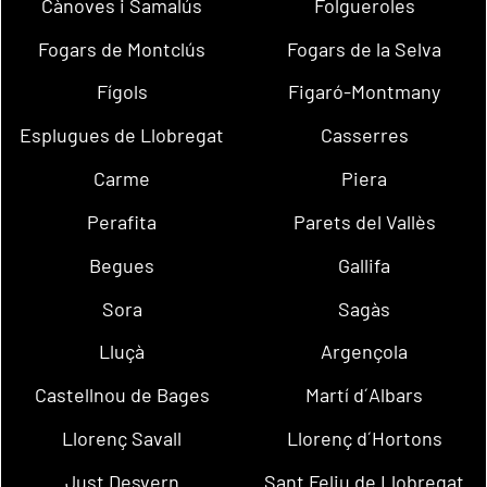
Cànoves i Samalús
Folgueroles
Fogars de Montclús
Fogars de la Selva
Fígols
Figaró-Montmany
Esplugues de Llobregat
Casserres
Carme
Piera
Perafita
Parets del Vallès
Begues
Gallifa
Sora
Sagàs
Lluçà
Argençola
Castellnou de Bages
Martí d´Albars
Llorenç Savall
Llorenç d´Hortons
Just Desvern
Sant Feliu de Llobregat