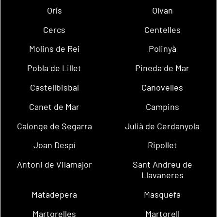
Orís
Olvan
Cercs
Centelles
Molins de Rei
Polinyà
Pobla de Lillet
Pineda de Mar
Castellbisbal
Canovelles
Canet de Mar
Campins
Calonge de Segarra
Julià de Cerdanyola
Joan Despí
Ripollet
Antoni de Vilamajor
Sant Andreu de
Llavaneres
Matadepera
Masquefa
Martorelles
Martorell