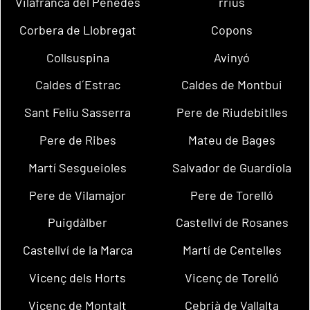
Vilafranca del Penedès
rrius
Corbera de Llobregat
Copons
Collsuspina
Avinyó
Caldes d´Estrac
Caldes de Montbui
Sant Feliu Sasserra
Pere de Riudebitlles
Pere de Ribes
Mateu de Bages
Martí Sesgueioles
Salvador de Guardiola
Pere de Vilamajor
Pere de Torelló
Puigdàlber
Castellví de Rosanes
Castellví de la Marca
Martí de Centelles
Vicenç dels Horts
Vicenç de Torelló
Vicenç de Montalt
Cebrià de Vallalta