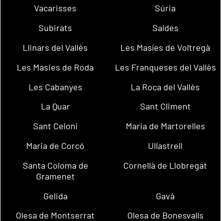
Vacarisses
Súria
Subirats
Saldes
Llinars del Vallès
Les Masíes de Voltregà
Les Masies de Roda
Les Franqueses del Vallès
Les Cabanyes
La Roca del Vallès
La Quar
Sant Climent
Sant Celoni
Maria de Martorelles
Maria de Corcó
Ullastrell
Santa Coloma de
Cornellà de Llobregat
Gramenet
Gelida
Gavà
Olesa de Montserrat
Olesa de Bonesvalls