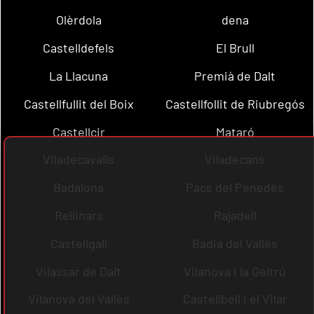
Olèrdola
dena
Castelldefels
El Brull
La Llacuna
Premià de Dalt
Castellfullit del Boix
Castellfollit de Riubregós
Castellcir
Mataró
Viladecavalls
Viladecans
Badalona
Pacs del Penedès
Rellinars
Rajadell
Castellgalí
Badia del Vallès
Vilassar de Dalt
Vilanova i la Geltrú
Vilanova del Vallès
Castellbell i el Vilar