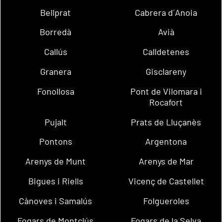
Bellprat
Cabrera d´Anoia
Borredà
Avià
Callús
Calldetenes
Granera
Gisclareny
Fonollosa
Pont de Vilomara i
Rocafort
Pujalt
Prats de Lluçanès
Pontons
Argentona
Arenys de Munt
Arenys de Mar
Bigues i Riells
Vicenç de Castellet
Cànoves i Samalús
Folgueroles
Fogars de Montclús
Fogars de la Selva