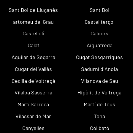
Sant Boi de Lluçanès
Sant Boi
artomeu del Grau
Castellterçol
Castellolí
Calders
Calaf
Aiguafreda
Aguilar de Segarra
Cugat Sesgarrigues
Cugat del Vallès
Sadurní d´Anoia
Cecília de Voltregà
Vilanova de Sau
Vilalba Sasserra
Hipòlit de Voltregà
Martí Sarroca
Martí de Tous
Vilassar de Mar
Tona
Canyelles
Collbató