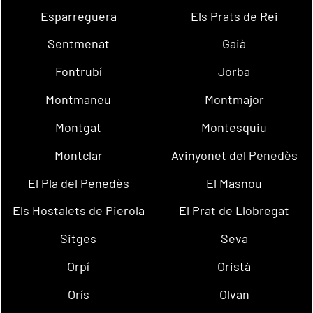
Esparreguera
Els Prats de Rei
Sentmenat
Gaià
Fontrubí
Jorba
Montmaneu
Montmajor
Montgat
Montesquiu
Montclar
Avinyonet del Penedès
El Pla del Penedès
El Masnou
Els Hostalets de Pierola
El Prat de Llobregat
Sitges
Seva
Orpí
Oristà
Orís
Olvan