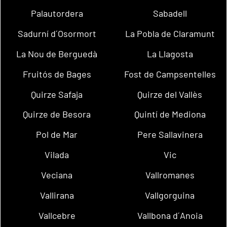
Palautordera
Sabadell
Sadurní d´Osormort
La Pobla de Claramunt
La Nou de Berguedà
La Llagosta
Fruitós de Bages
Fost de Campsentelles
Quirze Safaja
Quirze del Vallès
Quirze de Besora
Quintí de Mediona
Pol de Mar
Pere Sallavinera
Vilada
Vic
Veciana
Vallromanes
Vallirana
Vallgorguina
Vallcebre
Vallbona d´Anoia