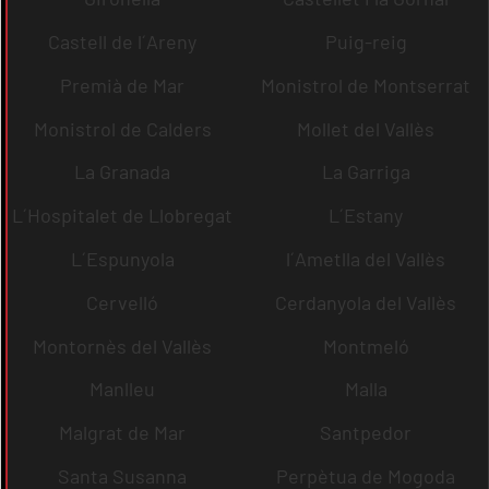
Castell de l´Areny
Puig-reig
Premià de Mar
Monistrol de Montserrat
Monistrol de Calders
Mollet del Vallès
La Granada
La Garriga
L´Hospitalet de Llobregat
L´Estany
L´Espunyola
l´Ametlla del Vallès
Cervelló
Cerdanyola del Vallès
Montornès del Vallès
Montmeló
Manlleu
Malla
Malgrat de Mar
Santpedor
Santa Susanna
Perpètua de Mogoda