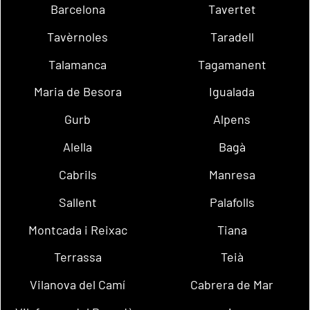
Barcelona
Tavertet
Tavèrnoles
Taradell
Talamanca
Tagamanent
Maria de Besora
Igualada
Gurb
Alpens
Alella
Bagà
Cabrils
Manresa
Sallent
Palafolls
Montcada i Reixac
Tiana
Terrassa
Teià
Vilanova del Camí
Cabrera de Mar