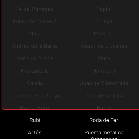
Fe del Penedès
Papiol
Palma de Cervelló
Pallejà
Moià
Mediona
Andreu de la Barca
Agustí de Lluçanès
Adrià de Besòs
Mura
Muntanyola
Montseny
Calella
Joan de Vilatorrada
Jaume de Frontanyà
Iscle de Vallalta
Rupit i Pruit
Rubió
Rubí
Roda de Ter
Artés
Puerta metalica
Santpedor