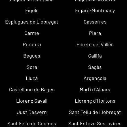
Fígols
Figaró-Montmany
Esplugues de Llobregat
Casserres
Carme
Piera
Perafita
Parets del Vallès
Begues
Gallifa
Sora
Sagàs
Lluçà
Argençola
Castellnou de Bages
Martí d´Albars
Llorenç Savall
Llorenç d´Hortons
Just Desvern
Sant Feliu de Llobregat
Sant Feliu de Codines
Sant Esteve Sesrovires