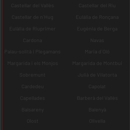
Castellar del Vallès
Castellar del Riu
Castellar de n´Hug
Eulàlia de Ronçana
Eulàlia de Riuprimer
Eugènia de Berga
Cardona
Navas
Palau-solità i Plegamans
Maria d´Oló
Margarida i els Monjos
Margarida de Montbui
Sobremunt
Julià de Vilatorta
Cardedeu
Capolat
Capellades
Barberà del Vallès
Balsareny
Balenyà
Olost
Olivella