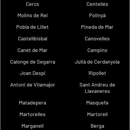
Cercs
Centelles
Molins de Rei
Polinyà
Pobla de Lillet
Pineda de Mar
Castellbisbal
Canovelles
Canet de Mar
Campins
Calonge de Segarra
Julià de Cerdanyola
Joan Despí
Ripollet
Antoni de Vilamajor
Sant Andreu de
Llavaneres
Matadepera
Masquefa
Martorelles
Martorell
Marganell
Berga