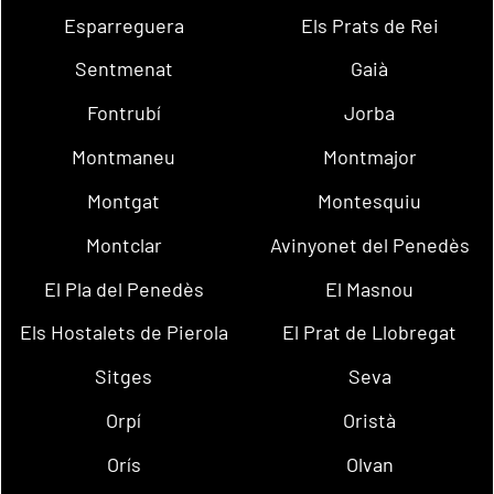
Esparreguera
Els Prats de Rei
Sentmenat
Gaià
Fontrubí
Jorba
Montmaneu
Montmajor
Montgat
Montesquiu
Montclar
Avinyonet del Penedès
El Pla del Penedès
El Masnou
Els Hostalets de Pierola
El Prat de Llobregat
Sitges
Seva
Orpí
Oristà
Orís
Olvan