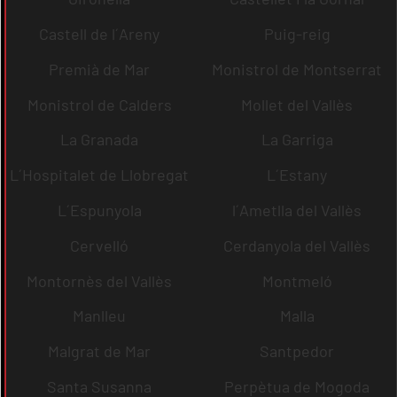
Castell de l´Areny
Puig-reig
Premià de Mar
Monistrol de Montserrat
Monistrol de Calders
Mollet del Vallès
La Granada
La Garriga
L´Hospitalet de Llobregat
L´Estany
L´Espunyola
l´Ametlla del Vallès
Cervelló
Cerdanyola del Vallès
Montornès del Vallès
Montmeló
Manlleu
Malla
Malgrat de Mar
Santpedor
Santa Susanna
Perpètua de Mogoda