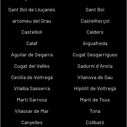
Sant Boi de Lluçanès
Sant Boi
artomeu del Grau
Castellterçol
Castellolí
Calders
Calaf
Aiguafreda
Aguilar de Segarra
Cugat Sesgarrigues
Cugat del Vallès
Sadurní d´Anoia
Cecília de Voltregà
Vilanova de Sau
Vilalba Sasserra
Hipòlit de Voltregà
Martí Sarroca
Martí de Tous
Vilassar de Mar
Tona
Canyelles
Collbató