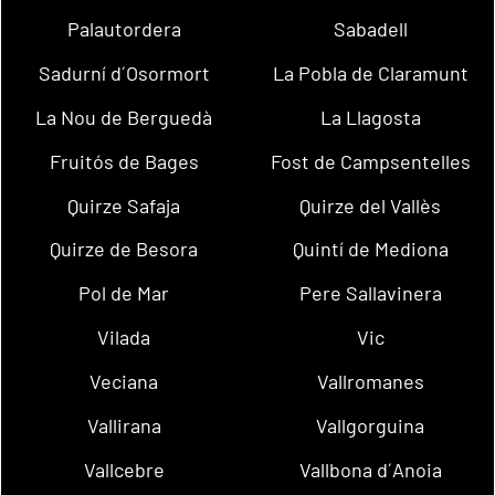
Palautordera
Sabadell
Sadurní d´Osormort
La Pobla de Claramunt
La Nou de Berguedà
La Llagosta
Fruitós de Bages
Fost de Campsentelles
Quirze Safaja
Quirze del Vallès
Quirze de Besora
Quintí de Mediona
Pol de Mar
Pere Sallavinera
Vilada
Vic
Veciana
Vallromanes
Vallirana
Vallgorguina
Vallcebre
Vallbona d´Anoia