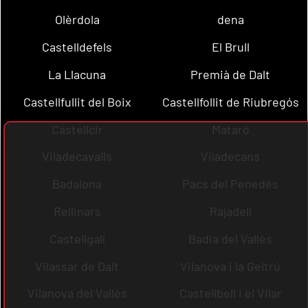
Olèrdola
dena
Castelldefels
El Brull
La Llacuna
Premià de Dalt
Castellfullit del Boix
Castellfollit de Riubregós
Castellcir
Mataró
Viladecavalls
Viladecans
Badalona
Pacs del Penedès
Rellinars
Rajadell
Castellgalí
Badia del Vallès
Vilassar de Dalt
Vilanova i la Geltrú
Vilanova del Vallès
Castellbell i el Vilar