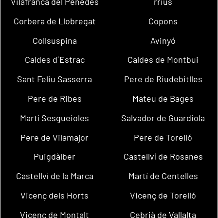
Vilafranca del Penedès
rrius
Corbera de Llobregat
Copons
Collsuspina
Avinyó
Caldes d´Estrac
Caldes de Montbui
Sant Feliu Sasserra
Pere de Riudebitlles
Pere de Ribes
Mateu de Bages
Martí Sesgueioles
Salvador de Guardiola
Pere de Vilamajor
Pere de Torelló
Puigdàlber
Castellví de Rosanes
Castellví de la Marca
Martí de Centelles
Vicenç dels Horts
Vicenç de Torelló
Vicenç de Montalt
Cebrià de Vallalta