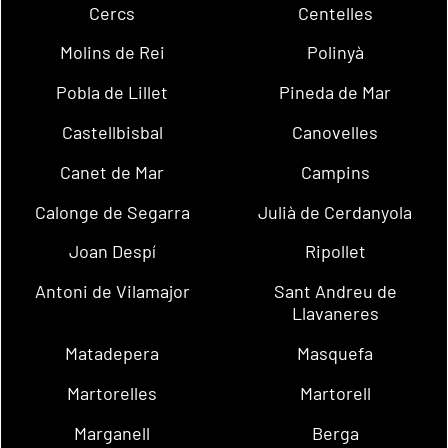
Cercs
Centelles
Molins de Rei
Polinyà
Pobla de Lillet
Pineda de Mar
Castellbisbal
Canovelles
Canet de Mar
Campins
Calonge de Segarra
Julià de Cerdanyola
Joan Despí
Ripollet
Antoni de Vilamajor
Sant Andreu de
Llavaneres
Matadepera
Masquefa
Martorelles
Martorell
Marganell
Berga