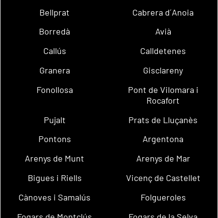
Bellprat
Cabrera d´Anoia
Borredà
Avià
Callús
Calldetenes
Granera
Gisclareny
Fonollosa
Pont de Vilomara i
Rocafort
Pujalt
Prats de Lluçanès
Pontons
Argentona
Arenys de Munt
Arenys de Mar
Bigues i Riells
Vicenç de Castellet
Cànoves i Samalús
Folgueroles
Fogars de Montclús
Fogars de la Selva