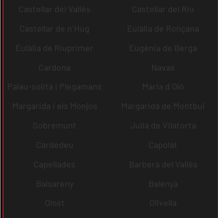
Castellar del Vallès
Castellar del Riu
Castellar de n´Hug
Eulàlia de Ronçana
Eulàlia de Riuprimer
Eugènia de Berga
Cardona
Navas
Palau-solità i Plegamans
Maria d´Oló
Margarida i els Monjos
Margarida de Montbui
Sobremunt
Julià de Vilatorta
Cardedeu
Capolat
Capellades
Barberà del Vallès
Balsareny
Balenyà
Olost
Olivella