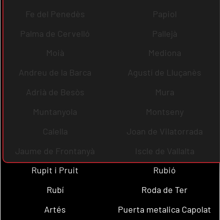
Fe del Penedès
Papiol
Palma de Cervelló
Pallejà
Moià
Mediona
Andreu de la Barca
Agustí de Lluçanès
Adrià de Besòs
Mura
Muntanyola
Montseny
Calella
Joan de Vilatorrada
Jaume de Frontanyà
Iscle de Vallalta
Rupit i Pruit
Rubió
Rubí
Roda de Ter
Artés
Puerta metalica Capolat