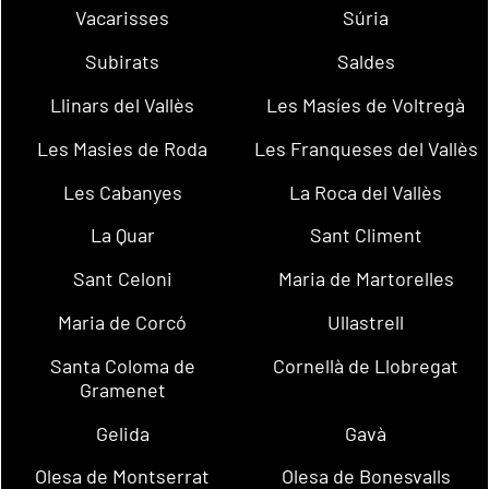
Vacarisses
Súria
Subirats
Saldes
Llinars del Vallès
Les Masíes de Voltregà
Les Masies de Roda
Les Franqueses del Vallès
Les Cabanyes
La Roca del Vallès
La Quar
Sant Climent
Sant Celoni
Maria de Martorelles
Maria de Corcó
Ullastrell
Santa Coloma de
Cornellà de Llobregat
Gramenet
Gelida
Gavà
Olesa de Montserrat
Olesa de Bonesvalls