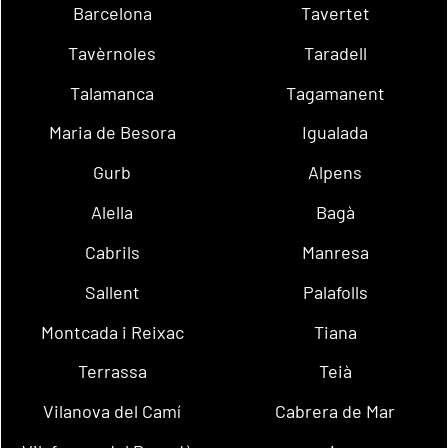
Barcelona
Tavertet
Tavèrnoles
Taradell
Talamanca
Tagamanent
Maria de Besora
Igualada
Gurb
Alpens
Alella
Bagà
Cabrils
Manresa
Sallent
Palafolls
Montcada i Reixac
Tiana
Terrassa
Teià
Vilanova del Camí
Cabrera de Mar