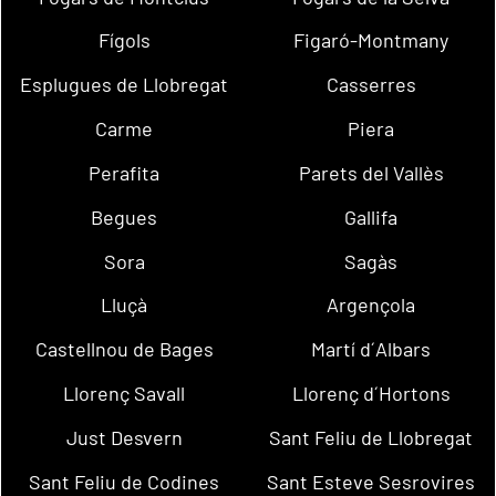
Fígols
Figaró-Montmany
Esplugues de Llobregat
Casserres
Carme
Piera
Perafita
Parets del Vallès
Begues
Gallifa
Sora
Sagàs
Lluçà
Argençola
Castellnou de Bages
Martí d´Albars
Llorenç Savall
Llorenç d´Hortons
Just Desvern
Sant Feliu de Llobregat
Sant Feliu de Codines
Sant Esteve Sesrovires