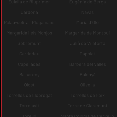
Eulàlia de Riuprimer
Eugènia de Berga
Cardona
Navas
Palau-solità i Plegamans
Maria d´Oló
Margarida i els Monjos
Margarida de Montbui
Sobremunt
Julià de Vilatorta
Cardedeu
Capolat
Capellades
Barberà del Vallès
Balsareny
Balenyà
Olost
Olivella
Torrelles de Llobregat
Torrelles de Foix
Torrelavit
Torre de Claramunt
Torelló
Santa Coloma de Cervelló