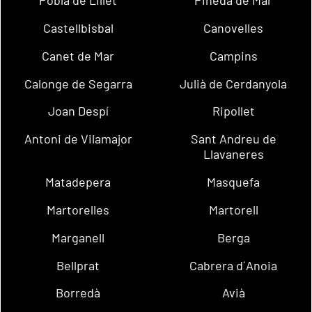
Pobla de Lillet
Pineda de Mar
Castellbisbal
Canovelles
Canet de Mar
Campins
Calonge de Segarra
Julià de Cerdanyola
Joan Despí
Ripollet
Antoni de Vilamajor
Sant Andreu de
Llavaneres
Matadepera
Masquefa
Martorelles
Martorell
Marganell
Berga
Bellprat
Cabrera d´Anoia
Borredà
Avià