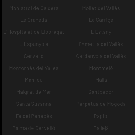
Monistrol de Calders
Mollet del Vallès
La Granada
La Garriga
L´Hospitalet de Llobregat
L´Estany
L´Espunyola
l´Ametlla del Vallès
Cervelló
Cerdanyola del Vallès
Montornès del Vallès
Montmeló
Manlleu
Malla
Malgrat de Mar
Santpedor
Santa Susanna
Perpètua de Mogoda
Fe del Penedès
Papiol
Palma de Cervelló
Pallejà