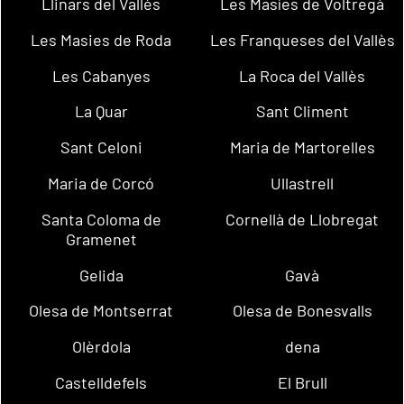
Llinars del Vallès
Les Masíes de Voltregà
Les Masies de Roda
Les Franqueses del Vallès
Les Cabanyes
La Roca del Vallès
La Quar
Sant Climent
Sant Celoni
Maria de Martorelles
Maria de Corcó
Ullastrell
Santa Coloma de
Cornellà de Llobregat
Gramenet
Gelida
Gavà
Olesa de Montserrat
Olesa de Bonesvalls
Olèrdola
dena
Castelldefels
El Brull