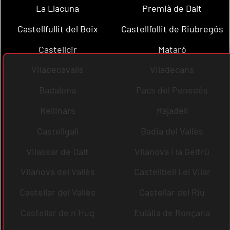
La Llacuna
Premià de Dalt
Castellfullit del Boix
Castellfollit de Riubregós
Castellcir
Mataró
Viladecavalls
Viladecans
Badalona
Pacs del Penedès
Rellinars
Rajadell
Castellgalí
Badia del Vallès
Vilassar de Dalt
Vilanova i la Geltrú
Vilanova del Vallès
Castellbell i el Vilar
Castellar del Vallès
Castellar del Riu
Castellar de n´Hug
Eulàlia de Ronçana