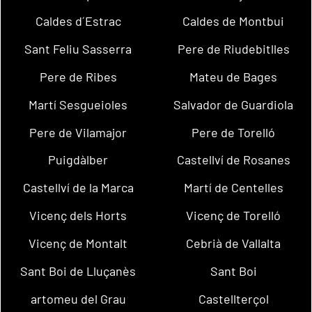
Caldes d´Estrac
Caldes de Montbui
Sant Feliu Sasserra
Pere de Riudebitlles
Pere de Ribes
Mateu de Bages
Martí Sesgueioles
Salvador de Guardiola
Pere de Vilamajor
Pere de Torelló
Puigdàlber
Castellví de Rosanes
Castellví de la Marca
Martí de Centelles
Vicenç dels Horts
Vicenç de Torelló
Vicenç de Montalt
Cebrià de Vallalta
Sant Boi de Lluçanès
Sant Boi
artomeu del Grau
Castellterçol