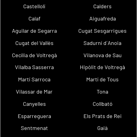
Castellolí
Calders
Calaf
Aiguafreda
Aguilar de Segarra
Cugat Sesgarrigues
Cugat del Vallès
Sadurní d´Anoia
Cecília de Voltregà
Vilanova de Sau
Vilalba Sasserra
Hipòlit de Voltregà
Martí Sarroca
Martí de Tous
Vilassar de Mar
Tona
Canyelles
Collbató
Esparreguera
Els Prats de Rei
Sentmenat
Gaià