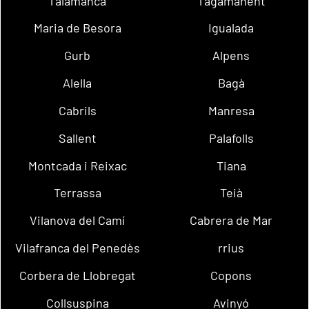
Talamanca
Tagamanent
Maria de Besora
Igualada
Gurb
Alpens
Alella
Bagà
Cabrils
Manresa
Sallent
Palafolls
Montcada i Reixac
Tiana
Terrassa
Teià
Vilanova del Camí
Cabrera de Mar
Vilafranca del Penedès
rrius
Corbera de Llobregat
Copons
Collsuspina
Avinyó