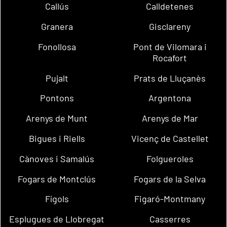
Callús
Calldetenes
Granera
Gisclareny
Fonollosa
Pont de Vilomara i
Rocafort
Pujalt
Prats de Lluçanès
Pontons
Argentona
Arenys de Munt
Arenys de Mar
Bigues i Riells
Vicenç de Castellet
Cànoves i Samalús
Folgueroles
Fogars de Montclús
Fogars de la Selva
Fígols
Figaró-Montmany
Esplugues de Llobregat
Casserres