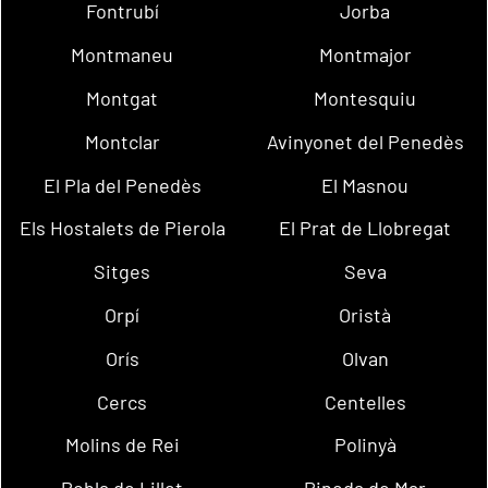
Fontrubí
Jorba
Montmaneu
Montmajor
Montgat
Montesquiu
Montclar
Avinyonet del Penedès
El Pla del Penedès
El Masnou
Els Hostalets de Pierola
El Prat de Llobregat
Sitges
Seva
Orpí
Oristà
Orís
Olvan
Cercs
Centelles
Molins de Rei
Polinyà