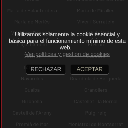
Maria de Palautordera
Maria de Miralles
Maria de Merlès
Viver i Serrateix
Vilobí del Penedès
Lliçà de Vall
Utilizamos solamente la cookie esencial y
básica para el funcionamiento mínimo de esta
Lliçà d´Amunt
El Bruc
web.
Ver políticas y gestión de cookies
Dosrius
Cubelles
Tordera
Abrera
RECHAZAR
ACEPTAR
Navarcles
Guardiola de Berguedà
Gualba
Granollers
Gironella
Castellet i la Gornal
Castell de l´Areny
Puig-reig
Premià de Mar
Monistrol de Montserrat