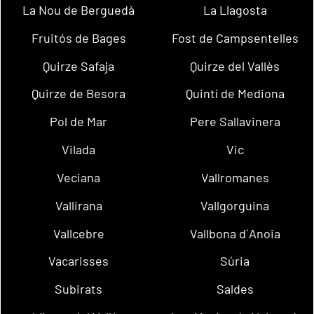
La Nou de Berguedà
La Llagosta
Fruitós de Bages
Fost de Campsentelles
Quirze Safaja
Quirze del Vallès
Quirze de Besora
Quintí de Mediona
Pol de Mar
Pere Sallavinera
Vilada
Vic
Veciana
Vallromanes
Vallirana
Vallgorguina
Vallcebre
Vallbona d´Anoia
Vacarisses
Súria
Subirats
Saldes