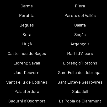
Carme
Piera
Perafita
Parets del Vallès
Begues
Gallifa
Sora
Sagàs
Lluçà
Argençola
Castellnou de Bages
Martí d´Albars
Llorenç Savall
Llorenç d´Hortons
Just Desvern
Sant Feliu de Llobregat
Sant Feliu de Codines
Sant Esteve Sesrovires
Palautordera
Sabadell
Sadurní d´Osormort
La Pobla de Claramunt