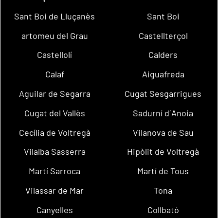
Sant Boi de Lluçanès
Sant Boi
artomeu del Grau
Castellterçol
Castellolí
Calders
Calaf
Aiguafreda
Aguilar de Segarra
Cugat Sesgarrigues
Cugat del Vallès
Sadurní d´Anoia
Cecília de Voltregà
Vilanova de Sau
Vilalba Sasserra
Hipòlit de Voltregà
Martí Sarroca
Martí de Tous
Vilassar de Mar
Tona
Canyelles
Collbató