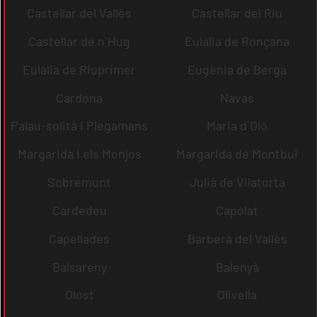
Castellar del Vallès
Castellar del Riu
Castellar de n´Hug
Eulàlia de Ronçana
Eulàlia de Riuprimer
Eugènia de Berga
Cardona
Navas
Palau-solità i Plegamans
Maria d´Oló
Margarida i els Monjos
Margarida de Montbui
Sobremunt
Julià de Vilatorta
Cardedeu
Capolat
Capellades
Barberà del Vallès
Balsareny
Balenyà
Olost
Olivella