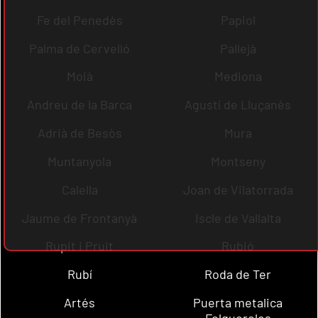
Fe del Penedès
Papiol
Palma de Cervelló
Pallejà
Moià
Mediona
Andreu de la Barca
Agustí de Lluçanès
Adrià de Besòs
Mura
Muntanyola
Montseny
Calella
Joan de Vilatorrada
Jaume de Frontanyà
Iscle de Vallalta
Rupit i Pruit
Rubió
Rubí
Roda de Ter
Artés
Puerta metalica
Folgueroles