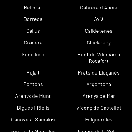
Bellprat
Cabrera d´Anoia
Borredà
Avià
Callús
Calldetenes
Granera
Gisclareny
Fonollosa
Pont de Vilomara i
Rocafort
Pujalt
Prats de Lluçanès
Pontons
Argentona
Arenys de Munt
Arenys de Mar
Bigues i Riells
Vicenç de Castellet
Cànoves i Samalús
Folgueroles
Fogars de Montclús
Fogars de la Selva