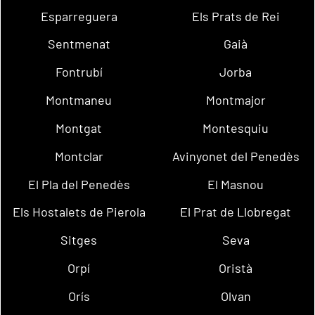
Esparreguera
Els Prats de Rei
Sentmenat
Gaià
Fontrubí
Jorba
Montmaneu
Montmajor
Montgat
Montesquiu
Montclar
Avinyonet del Penedès
El Pla del Penedès
El Masnou
Els Hostalets de Pierola
El Prat de Llobregat
Sitges
Seva
Orpí
Oristà
Orís
Olvan