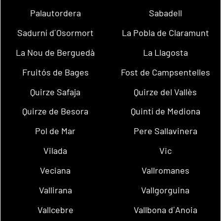
Palautordera
Sabadell
Sadurní d´Osormort
La Pobla de Claramunt
La Nou de Berguedà
La Llagosta
Fruitós de Bages
Fost de Campsentelles
Quirze Safaja
Quirze del Vallès
Quirze de Besora
Quintí de Mediona
Pol de Mar
Pere Sallavinera
Vilada
Vic
Veciana
Vallromanes
Vallirana
Vallgorguina
Vallcebre
Vallbona d´Anoia