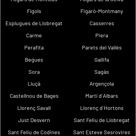
Fígols
Figaró-Montmany
Esplugues de Llobregat
Casserres
Carme
Piera
Perafita
Parets del Vallès
Begues
Gallifa
Sora
Sagàs
Lluçà
Argençola
Castellnou de Bages
Martí d´Albars
Llorenç Savall
Llorenç d´Hortons
Just Desvern
Sant Feliu de Llobregat
Sant Feliu de Codines
Sant Esteve Sesrovires