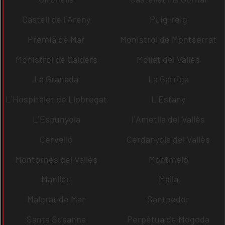
Castell de l´Areny
Puig-reig
Premià de Mar
Monistrol de Montserrat
Monistrol de Calders
Mollet del Vallès
La Granada
La Garriga
L´Hospitalet de Llobregat
L´Estany
L´Espunyola
l´Ametlla del Vallès
Cervelló
Cerdanyola del Vallès
Montornès del Vallès
Montmeló
Manlleu
Malla
Malgrat de Mar
Santpedor
Santa Susanna
Perpètua de Mogoda