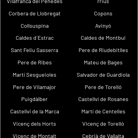
Vilafranca del Penedès
rrius
Corbera de Llobregat
Copons
Collsuspina
Avinyó
Caldes d´Estrac
Caldes de Montbui
Sant Feliu Sasserra
Pere de Riudebitlles
Pere de Ribes
Mateu de Bages
Martí Sesgueioles
Salvador de Guardiola
Pere de Vilamajor
Pere de Torelló
Puigdàlber
Castellví de Rosanes
Castellví de la Marca
Martí de Centelles
Vicenç dels Horts
Vicenç de Torelló
Vicenç de Montalt
Cebrià de Vallalta