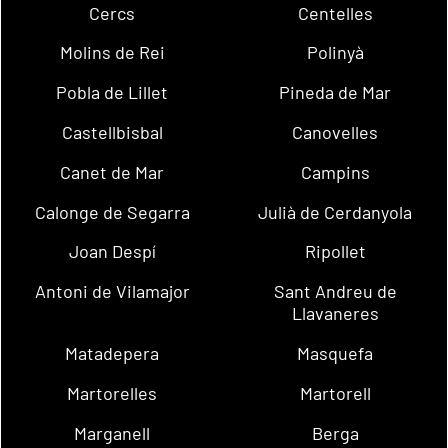
Cercs
Centelles
Molins de Rei
Polinyà
Pobla de Lillet
Pineda de Mar
Castellbisbal
Canovelles
Canet de Mar
Campins
Calonge de Segarra
Julià de Cerdanyola
Joan Despí
Ripollet
Antoni de Vilamajor
Sant Andreu de
Llavaneres
Matadepera
Masquefa
Martorelles
Martorell
Marganell
Berga