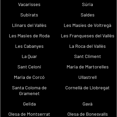
Vacarisses
Súria
Subirats
Saldes
Llinars del Vallès
Les Masíes de Voltregà
Les Masies de Roda
Les Franqueses del Vallès
Les Cabanyes
La Roca del Vallès
La Quar
Sant Climent
Sant Celoni
Maria de Martorelles
Maria de Corcó
Ullastrell
Santa Coloma de
Cornellà de Llobregat
Gramenet
Gelida
Gavà
Olesa de Montserrat
Olesa de Bonesvalls