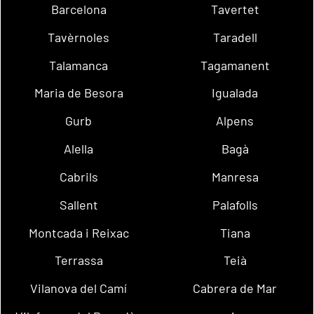
Barcelona
Tavertet
Tavèrnoles
Taradell
Talamanca
Tagamanent
Maria de Besora
Igualada
Gurb
Alpens
Alella
Bagà
Cabrils
Manresa
Sallent
Palafolls
Montcada i Reixac
Tiana
Terrassa
Teià
Vilanova del Camí
Cabrera de Mar