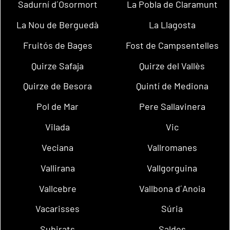
Sadurní d´Osormort
La Pobla de Claramunt
La Nou de Berguedà
La Llagosta
Fruitós de Bages
Fost de Campsentelles
Quirze Safaja
Quirze del Vallès
Quirze de Besora
Quintí de Mediona
Pol de Mar
Pere Sallavinera
Vilada
Vic
Veciana
Vallromanes
Vallirana
Vallgorguina
Vallcebre
Vallbona d´Anoia
Vacarisses
Súria
Subirats
Saldes