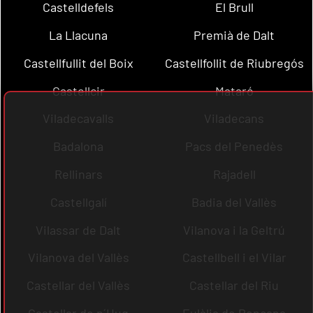
Castelldefels
El Brull
La Llacuna
Premià de Dalt
Castellfullit del Boix
Castellfollit de Riubregós
Castellcir
Mataró
Viladecavalls
Viladecans
Badalona
Pacs del Penedès
Rellinars
Rajadell
Castellgalí
Badia del Vallès
Vilassar de Dalt
Vilanova i la Geltrú
Vilanova del Vallès
Castellbell i el Vilar
Castellar del Vallès
Castellar del Riu