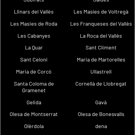
Llinars del Vallès
Les Masíes de Voltregà
Les Masies de Roda
Les Franqueses del Vallès
Les Cabanyes
La Roca del Vallès
La Quar
Sant Climent
Sant Celoni
Maria de Martorelles
Maria de Corcó
Ullastrell
Santa Coloma de
Cornellà de Llobregat
Gramenet
Gelida
Gavà
Olesa de Montserrat
Olesa de Bonesvalls
Olèrdola
dena