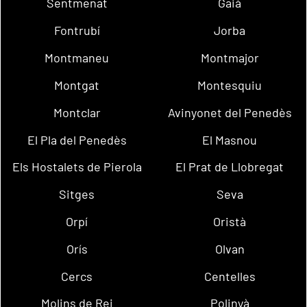
Sentmenat
Gaià
Fontrubí
Jorba
Montmaneu
Montmajor
Montgat
Montesquiu
Montclar
Avinyonet del Penedès
El Pla del Penedès
El Masnou
Els Hostalets de Pierola
El Prat de Llobregat
Sitges
Seva
Orpí
Oristà
Orís
Olvan
Cercs
Centelles
Molins de Rei
Polinyà