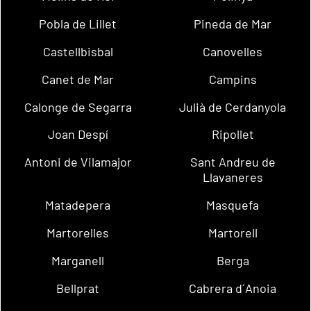
Pobla de Lillet
Pineda de Mar
Castellbisbal
Canovelles
Canet de Mar
Campins
Calonge de Segarra
Julià de Cerdanyola
Joan Despí
Ripollet
Antoni de Vilamajor
Sant Andreu de
Llavaneres
Matadepera
Masquefa
Martorelles
Martorell
Marganell
Berga
Bellprat
Cabrera d´Anoia