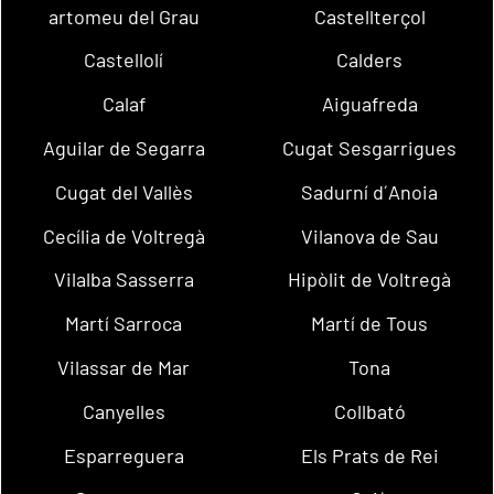
artomeu del Grau
Castellterçol
Castellolí
Calders
Calaf
Aiguafreda
Aguilar de Segarra
Cugat Sesgarrigues
Cugat del Vallès
Sadurní d´Anoia
Cecília de Voltregà
Vilanova de Sau
Vilalba Sasserra
Hipòlit de Voltregà
Martí Sarroca
Martí de Tous
Vilassar de Mar
Tona
Canyelles
Collbató
Esparreguera
Els Prats de Rei