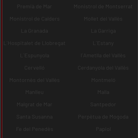
Premià de Mar
Monistrol de Montserrat
Monistrol de Calders
Mollet del Vallès
La Granada
La Garriga
L´Hospitalet de Llobregat
L´Estany
L´Espunyola
l´Ametlla del Vallès
Cervelló
Cerdanyola del Vallès
Montornès del Vallès
Montmeló
Manlleu
Malla
Malgrat de Mar
Santpedor
Santa Susanna
Perpètua de Mogoda
Fe del Penedès
Papiol