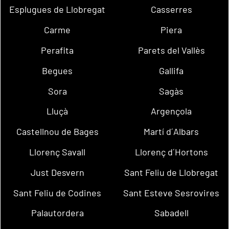
Esplugues de Llobregat
Casserres
Carme
Piera
Perafita
Parets del Vallès
Begues
Gallifa
Sora
Sagàs
Lluçà
Argençola
Castellnou de Bages
Martí d´Albars
Llorenç Savall
Llorenç d´Hortons
Just Desvern
Sant Feliu de Llobregat
Sant Feliu de Codines
Sant Esteve Sesrovires
Palautordera
Sabadell