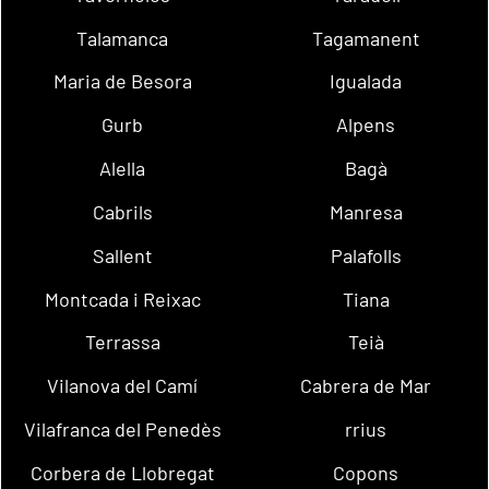
Talamanca
Tagamanent
Maria de Besora
Igualada
Gurb
Alpens
Alella
Bagà
Cabrils
Manresa
Sallent
Palafolls
Montcada i Reixac
Tiana
Terrassa
Teià
Vilanova del Camí
Cabrera de Mar
Vilafranca del Penedès
rrius
Corbera de Llobregat
Copons