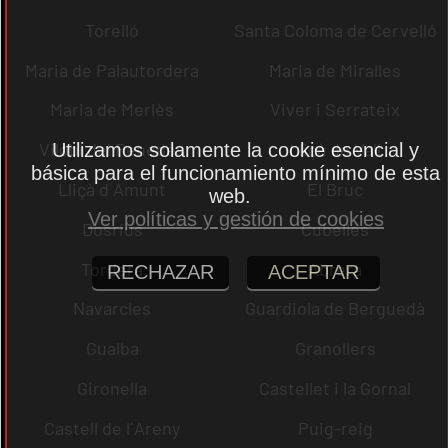
Torelló
Santa Coloma de Cervelló
Maria de Palautordera
Maria de Miralles
Maria de Merlès
Viver i Serrateix
Vilobí del Penedès
Lliçà de Vall
Utilizamos solamente la cookie esencial y
básica para el funcionamiento mínimo de esta
Lliçà d´Amunt
El Bruc
web.
Ver políticas y gestión de cookies
Dosrius
Cubelles
Tordera
Abrera
RECHAZAR
ACEPTAR
Navarcles
Guardiola de Berguedà
Gualba
Granollers
Gironella
Castellet i la Gornal
Castell de l´Areny
Puig-reig