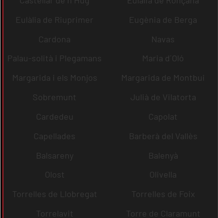
Castellar de n´Hug
Eulàlia de Ronçana
Eulàlia de Riuprimer
Eugènia de Berga
Cardona
Navas
Palau-solità i Plegamans
Maria d´Oló
Margarida i els Monjos
Margarida de Montbui
Sobremunt
Julià de Vilatorta
Cardedeu
Capolat
Capellades
Barberà del Vallès
Balsareny
Balenyà
Olost
Olivella
Torrelles de Llobregat
Torrelles de Foix
Torrelavit
Torre de Claramunt