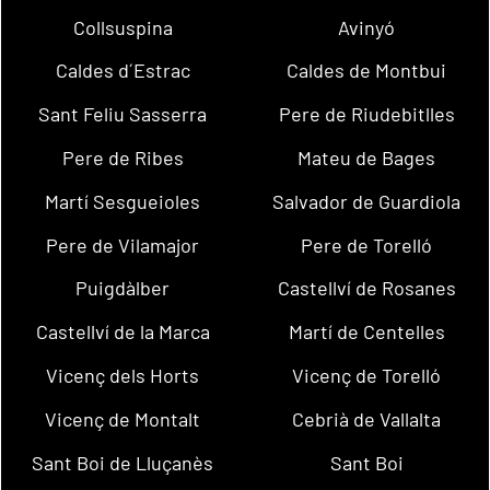
Collsuspina
Avinyó
Caldes d´Estrac
Caldes de Montbui
Sant Feliu Sasserra
Pere de Riudebitlles
Pere de Ribes
Mateu de Bages
Martí Sesgueioles
Salvador de Guardiola
Pere de Vilamajor
Pere de Torelló
Puigdàlber
Castellví de Rosanes
Castellví de la Marca
Martí de Centelles
Vicenç dels Horts
Vicenç de Torelló
Vicenç de Montalt
Cebrià de Vallalta
Sant Boi de Lluçanès
Sant Boi