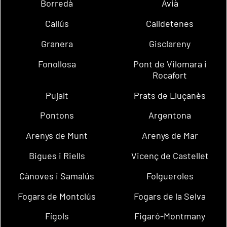
Borredà
Avià
Callús
Calldetenes
Granera
Gisclareny
Fonollosa
Pont de Vilomara i
Rocafort
Pujalt
Prats de Lluçanès
Pontons
Argentona
Arenys de Munt
Arenys de Mar
Bigues i Riells
Vicenç de Castellet
Cànoves i Samalús
Folgueroles
Fogars de Montclús
Fogars de la Selva
Fígols
Figaró-Montmany