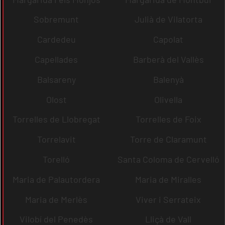
Sobremunt
Julià de Vilatorta
Cardedeu
Capolat
Capellades
Barberà del Vallès
Balsareny
Balenyà
Olost
Olivella
Torrelles de Llobregat
Torrelles de Foix
Torrelavit
Torre de Claramunt
Torelló
Santa Coloma de Cervelló
Maria de Palautordera
Maria de Miralles
Maria de Merlès
Viver i Serrateix
Vilobí del Penedès
Lliçà de Vall