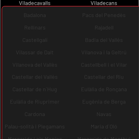
Viladecavalls
Viladecans
Badalona
Pacs del Penedès
Rellinars
Rajadell
Castellgalí
Badia del Vallès
Vilassar de Dalt
Vilanova i la Geltrú
Vilanova del Vallès
Castellbell i el Vilar
Castellar del Vallès
Castellar del Riu
Castellar de n´Hug
Eulàlia de Ronçana
Eulàlia de Riuprimer
Eugènia de Berga
Cardona
Navas
Palau-solità i Plegamans
Maria d´Oló
Margarida i els Monjos
Margarida de Montbui