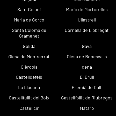
Sant Celoni
Maria de Martorelles
Maria de Corcó
Ullastrell
Santa Coloma de
Cornellà de Llobregat
Gramenet
Gelida
Gavà
Olesa de Montserrat
Olesa de Bonesvalls
Olèrdola
dena
Castelldefels
El Brull
La Llacuna
Premià de Dalt
Castellfullit del Boix
Castellfollit de Riubregós
Castellcir
Mataró