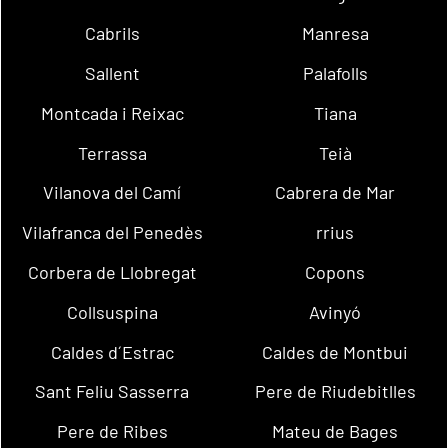
Cabrils
Manresa
Sallent
Palafolls
Montcada i Reixac
Tiana
Terrassa
Teià
Vilanova del Camí
Cabrera de Mar
Vilafranca del Penedès
rrius
Corbera de Llobregat
Copons
Collsuspina
Avinyó
Caldes d´Estrac
Caldes de Montbui
Sant Feliu Sasserra
Pere de Riudebitlles
Pere de Ribes
Mateu de Bages