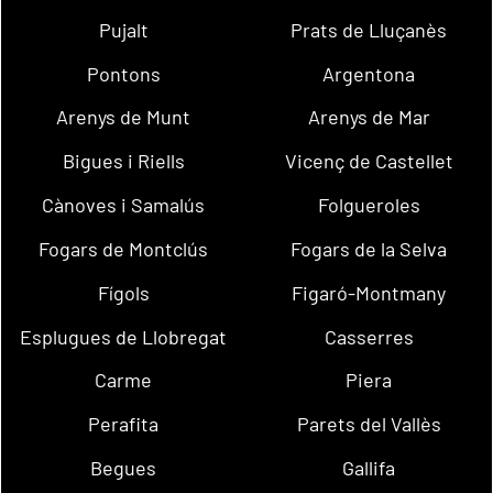
Pujalt
Prats de Lluçanès
Pontons
Argentona
Arenys de Munt
Arenys de Mar
Bigues i Riells
Vicenç de Castellet
Cànoves i Samalús
Folgueroles
Fogars de Montclús
Fogars de la Selva
Fígols
Figaró-Montmany
Esplugues de Llobregat
Casserres
Carme
Piera
Perafita
Parets del Vallès
Begues
Gallifa