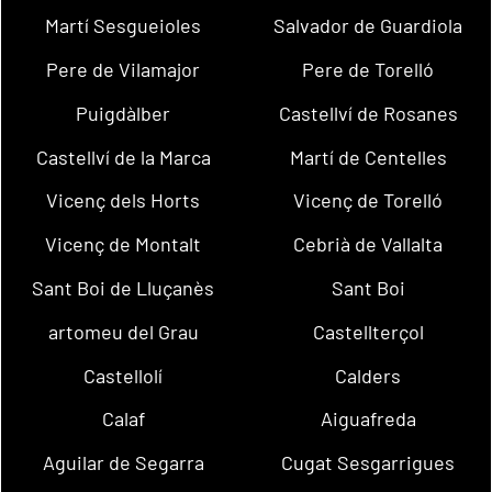
Martí Sesgueioles
Salvador de Guardiola
Pere de Vilamajor
Pere de Torelló
Puigdàlber
Castellví de Rosanes
Castellví de la Marca
Martí de Centelles
Vicenç dels Horts
Vicenç de Torelló
Vicenç de Montalt
Cebrià de Vallalta
Sant Boi de Lluçanès
Sant Boi
artomeu del Grau
Castellterçol
Castellolí
Calders
Calaf
Aiguafreda
Aguilar de Segarra
Cugat Sesgarrigues