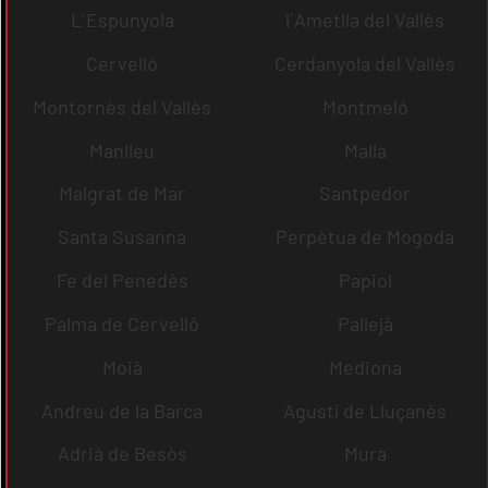
L´Espunyola
l´Ametlla del Vallès
Cervelló
Cerdanyola del Vallès
Montornès del Vallès
Montmeló
Manlleu
Malla
Malgrat de Mar
Santpedor
Santa Susanna
Perpètua de Mogoda
Fe del Penedès
Papiol
Palma de Cervelló
Pallejà
Moià
Mediona
Andreu de la Barca
Agustí de Lluçanès
Adrià de Besòs
Mura