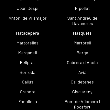
Joan Despí
Ripollet
Antoni de Vilamajor
Sant Andreu de
Llavaneres
Matadepera
Masquefa
Martorelles
Martorell
Marganell
Berga
Bellprat
Cabrera d´Anoia
Borredà
Avià
Callús
Calldetenes
Granera
Gisclareny
Fonollosa
Pont de Vilomara i
Rocafort