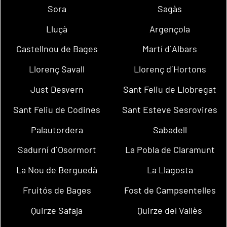
Sora
Sagàs
Lluçà
Argençola
Castellnou de Bages
Martí d´Albars
Llorenç Savall
Llorenç d´Hortons
Just Desvern
Sant Feliu de Llobregat
Sant Feliu de Codines
Sant Esteve Sesrovires
Palautordera
Sabadell
Sadurní d´Osormort
La Pobla de Claramunt
La Nou de Berguedà
La Llagosta
Fruitós de Bages
Fost de Campsentelles
Quirze Safaja
Quirze del Vallès