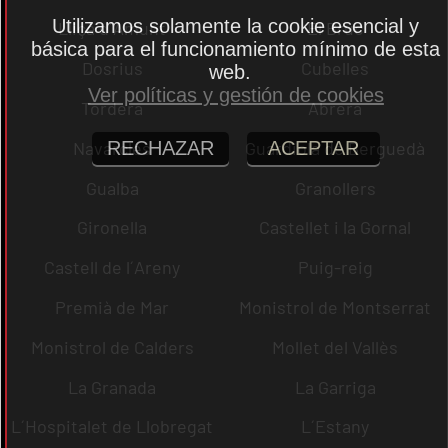
Utilizamos solamente la cookie esencial y
Lliçà d´Amunt
El Bruc
básica para el funcionamiento mínimo de esta
Dosrius
Cubelles
web.
Ver políticas y gestión de cookies
Tordera
Abrera
Navarcles
Guardiola de Berguedà
RECHAZAR
ACEPTAR
Gualba
Granollers
Gironella
Castellet i la Gornal
Castell de l´Areny
Puig-reig
Premià de Mar
Monistrol de Montserrat
Monistrol de Calders
Mollet del Vallès
La Granada
La Garriga
L´Hospitalet de Llobregat
L´Estany