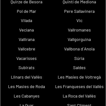
Quirze de Besora
Quintí de Mediona
Pol de Mar
Pere Sallavinera
Vilada
Vic
Veciana
Vallromanes
Vallirana
Vallgorguina
Vallcebre
Vallbona d´Anoia
Vacarisses
Súria
Subirats
Saldes
Llinars del Vallès
Les Masíes de Voltregà
Les Masies de Roda
Les Franqueses del Vallès
Les Cabanyes
La Roca del Vallès
La Quar
Sant Climent