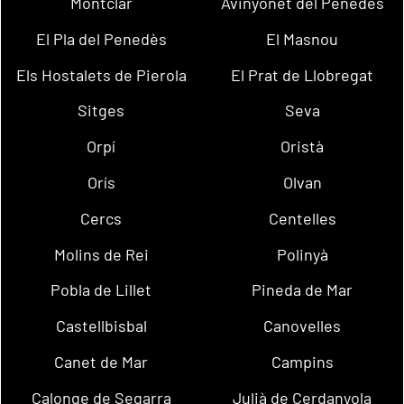
Montclar
Avinyonet del Penedès
El Pla del Penedès
El Masnou
Els Hostalets de Pierola
El Prat de Llobregat
Sitges
Seva
Orpí
Oristà
Orís
Olvan
Cercs
Centelles
Molins de Rei
Polinyà
Pobla de Lillet
Pineda de Mar
Castellbisbal
Canovelles
Canet de Mar
Campins
Calonge de Segarra
Julià de Cerdanyola