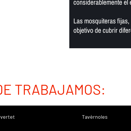
considerablemente el e
Las mosquiteras fijas, 
objetivo de cubrir dife
DE TRABAJAMOS:
vertet
Tavèrnoles