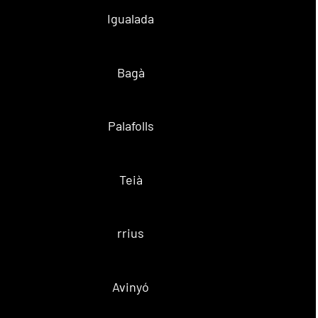
Igualada
Bagà
Palafolls
Teià
rrius
Avinyó