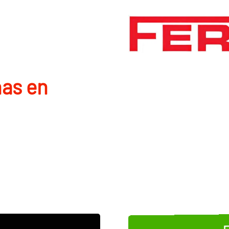
nas en
E