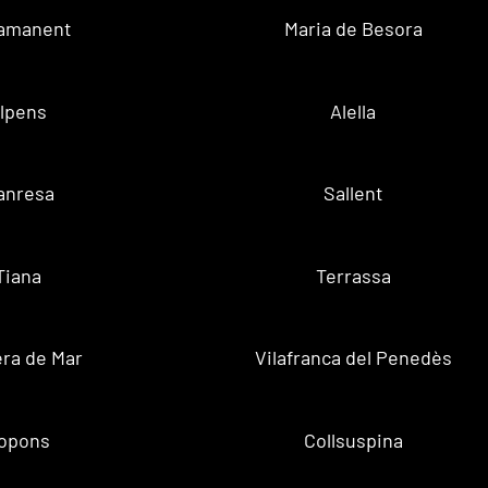
amanent
Maria de Besora
lpens
Alella
anresa
Sallent
Tiana
Terrassa
ra de Mar
Vilafranca del Penedès
opons
Collsuspina