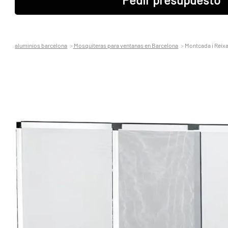
aluminios barcelona
Mosquiteras para ventanas en Barcelona
Montcada i Reix