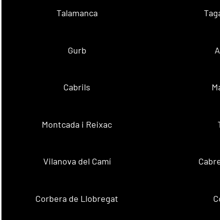
Talamanca
Tag
Gurb
A
Cabrils
M
Montcada i Reixac
Vilanova del Camí
Cabre
Corbera de Llobregat
C