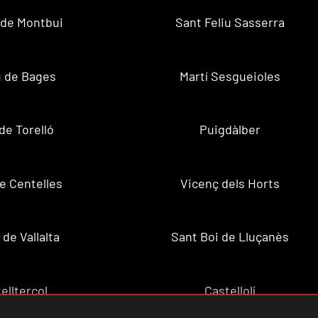
 de Montbui
Sant Feliu Sasserra
 de Bages
Martí Sesgueioles
de Torelló
Puigdàlber
de Centelles
Vicenç dels Horts
 de Vallalta
Sant Boi de Lluçanès
ellterçol
Castellolí