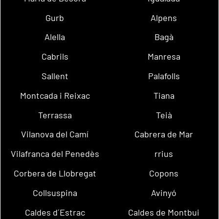
Gurb
Alpens
Alella
Bagà
Cabrils
Manresa
Sallent
Palafolls
Montcada i Reixac
Tiana
Terrassa
Teià
Vilanova del Camí
Cabrera de Mar
Vilafranca del Penedès
rrius
Corbera de Llobregat
Copons
Collsuspina
Avinyó
Caldes d´Estrac
Caldes de Montbui