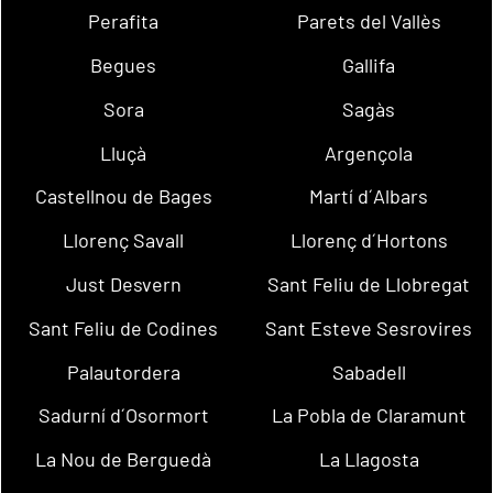
Perafita
Parets del Vallès
Begues
Gallifa
Sora
Sagàs
Lluçà
Argençola
Castellnou de Bages
Martí d´Albars
Llorenç Savall
Llorenç d´Hortons
Just Desvern
Sant Feliu de Llobregat
Sant Feliu de Codines
Sant Esteve Sesrovires
Palautordera
Sabadell
Sadurní d´Osormort
La Pobla de Claramunt
La Nou de Berguedà
La Llagosta