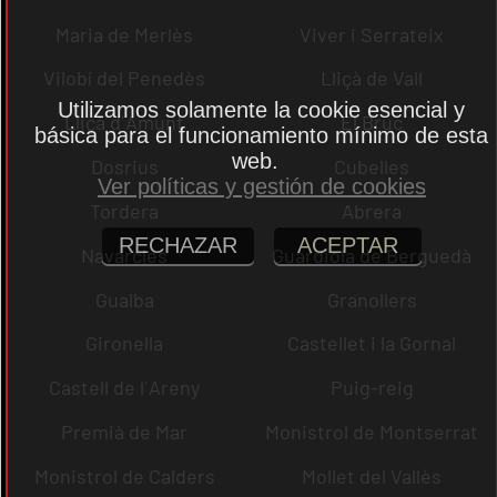
Maria de Merlès
Viver i Serrateix
Vilobí del Penedès
Lliçà de Vall
Utilizamos solamente la cookie esencial y
Lliçà d´Amunt
El Bruc
básica para el funcionamiento mínimo de esta
web.
Dosrius
Cubelles
Ver políticas y gestión de cookies
Tordera
Abrera
RECHAZAR
ACEPTAR
Navarcles
Guardiola de Berguedà
Gualba
Granollers
Gironella
Castellet i la Gornal
Castell de l´Areny
Puig-reig
Premià de Mar
Monistrol de Montserrat
Monistrol de Calders
Mollet del Vallès