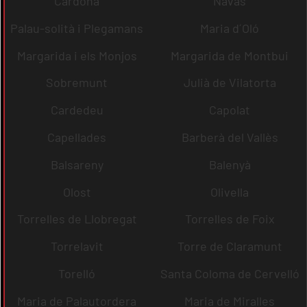
Cardona
Navas
Palau-solità i Plegamans
Maria d´Oló
Margarida i els Monjos
Margarida de Montbui
Sobremunt
Julià de Vilatorta
Cardedeu
Capolat
Capellades
Barberà del Vallès
Balsareny
Balenyà
Olost
Olivella
Torrelles de Llobregat
Torrelles de Foix
Torrelavit
Torre de Claramunt
Torelló
Santa Coloma de Cervelló
Maria de Palautordera
Maria de Miralles