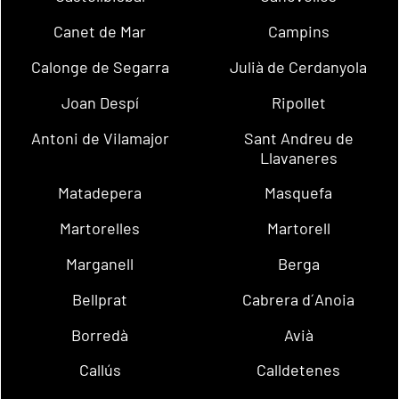
Canet de Mar
Campins
Calonge de Segarra
Julià de Cerdanyola
Joan Despí
Ripollet
Antoni de Vilamajor
Sant Andreu de
Llavaneres
Matadepera
Masquefa
Martorelles
Martorell
Marganell
Berga
Bellprat
Cabrera d´Anoia
Borredà
Avià
Callús
Calldetenes