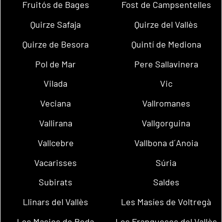
Fruitós de Bages
Fost de Campsentelles
Quirze Safaja
Quirze del Vallès
Quirze de Besora
Quintí de Mediona
Pol de Mar
Pere Sallavinera
Vilada
Vic
Veciana
Vallromanes
Vallirana
Vallgorguina
Vallcebre
Vallbona d´Anoia
Vacarisses
Súria
Subirats
Saldes
Llinars del Vallès
Les Masíes de Voltregà
Les Masies de Roda
Les Franqueses del Vallès