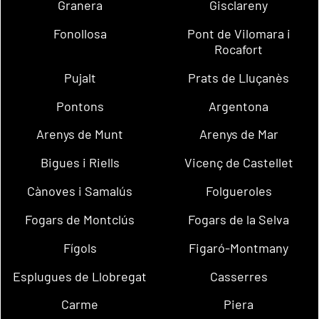
Granera
Gisclareny
Fonollosa
Pont de Vilomara i
Rocafort
Pujalt
Prats de Lluçanès
Pontons
Argentona
Arenys de Munt
Arenys de Mar
Bigues i Riells
Vicenç de Castellet
Cànoves i Samalús
Folgueroles
Fogars de Montclús
Fogars de la Selva
Fígols
Figaró-Montmany
Esplugues de Llobregat
Casserres
Carme
Piera