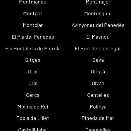
Montmaneu
Montmajor
Montgat
Montesquiu
Montclar
Avinyonet del Penedès
El Pla del Penedès
El Masnou
Els Hostalets de Pierola
El Prat de Llobregat
Sitges
Seva
Orpí
Oristà
Orís
Olvan
Cercs
Centelles
Molins de Rei
Polinyà
Pobla de Lillet
Pineda de Mar
Castellbisbal
Canovelles