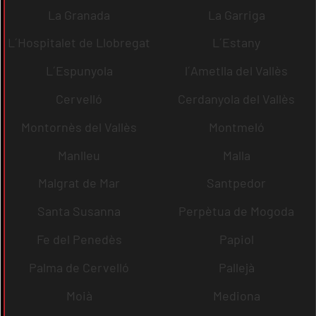
La Granada
La Garriga
L´Hospitalet de Llobregat
L´Estany
L´Espunyola
l´Ametlla del Vallès
Cervelló
Cerdanyola del Vallès
Montornès del Vallès
Montmeló
Manlleu
Malla
Malgrat de Mar
Santpedor
Santa Susanna
Perpètua de Mogoda
Fe del Penedès
Papiol
Palma de Cervelló
Pallejà
Moià
Mediona