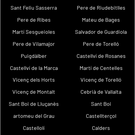
Sant Feliu Sasserra
Pere de Riudebitlles
Pere de Ribes
Mateu de Bages
Martí Sesgueioles
Salvador de Guardiola
Pere de Vilamajor
Pere de Torelló
Puigdàlber
Castellví de Rosanes
Castellví de la Marca
Martí de Centelles
Vicenç dels Horts
Vicenç de Torelló
Vicenç de Montalt
Cebrià de Vallalta
Sant Boi de Lluçanès
Sant Boi
artomeu del Grau
Castellterçol
Castellolí
Calders