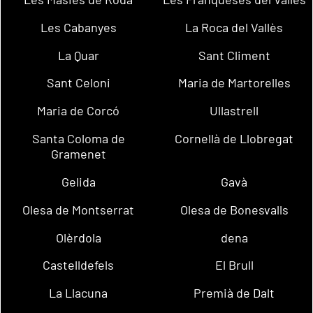
Les Cabanyes
La Roca del Vallès
La Quar
Sant Climent
Sant Celoni
Maria de Martorelles
Maria de Corcó
Ullastrell
Santa Coloma de
Cornellà de Llobregat
Gramenet
Gelida
Gavà
Olesa de Montserrat
Olesa de Bonesvalls
Olèrdola
dena
Castelldefels
El Brull
La Llacuna
Premià de Dalt