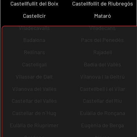
Castellfullit del Boix
Castellfollit de Riubregós
Castellcir
Mataró
Viladecavalls
Viladecans
Badalona
Pacs del Penedès
Rellinars
Rajadell
Castellgalí
Badia del Vallès
Vilassar de Dalt
Vilanova i la Geltrú
Vilanova del Vallès
Castellbell i el Vilar
Castellar del Vallès
Castellar del Riu
Castellar de n´Hug
Eulàlia de Ronçana
Eulàlia de Riuprimer
Eugènia de Berga