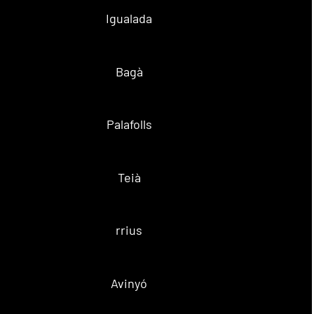
Igualada
Bagà
Palafolls
Teià
rrius
Avinyó