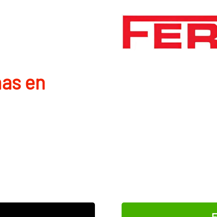
nas en
E