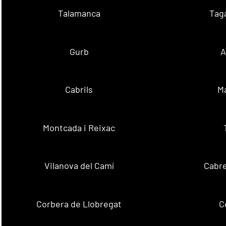
Talamanca
Tag
Gurb
A
Cabrils
M
Montcada i Reixac
Vilanova del Camí
Cabre
Corbera de Llobregat
C