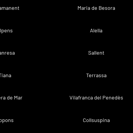
amanent
Maria de Besora
lpens
Alella
anresa
Sallent
Tiana
Terrassa
ra de Mar
Vilafranca del Penedès
opons
Collsuspina