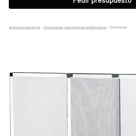
aluminios barcelona
Mosquiteras para ventanas en Barcelona
Sentmenat