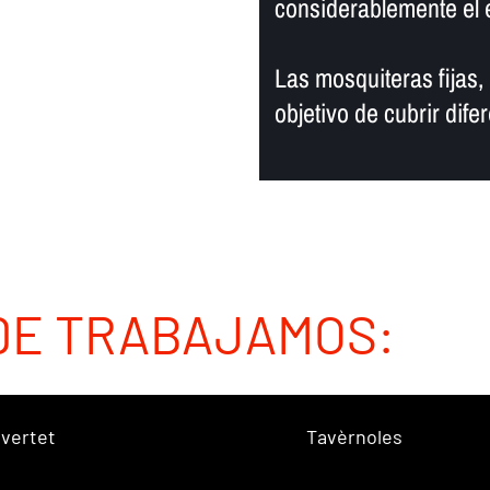
considerablemente el e
Las mosquiteras fijas, 
objetivo de cubrir dife
DE TRABAJAMOS:
vertet
Tavèrnoles