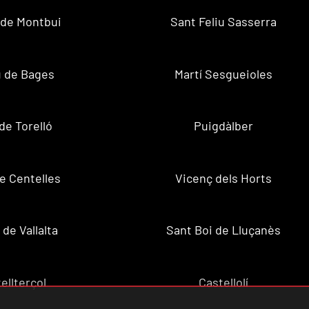
 de Montbui
Sant Feliu Sasserra
 de Bages
Martí Sesgueioles
de Torelló
Puigdàlber
de Centelles
Vicenç dels Horts
 de Vallalta
Sant Boi de Lluçanès
ellterçol
Castellolí