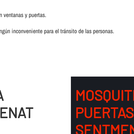
n ventanas y puertas.
ingún inconveniente para el tránsito de las personas.
A
MOSQUIT
MENAT
PUERTAS
SENTME