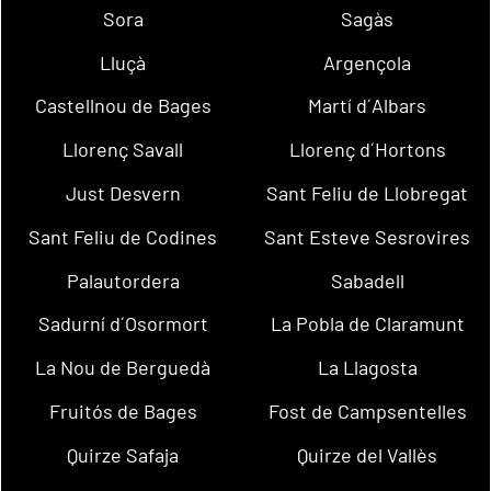
Sora
Sagàs
Lluçà
Argençola
Castellnou de Bages
Martí d´Albars
Llorenç Savall
Llorenç d´Hortons
Just Desvern
Sant Feliu de Llobregat
Sant Feliu de Codines
Sant Esteve Sesrovires
Palautordera
Sabadell
Sadurní d´Osormort
La Pobla de Claramunt
La Nou de Berguedà
La Llagosta
Fruitós de Bages
Fost de Campsentelles
Quirze Safaja
Quirze del Vallès