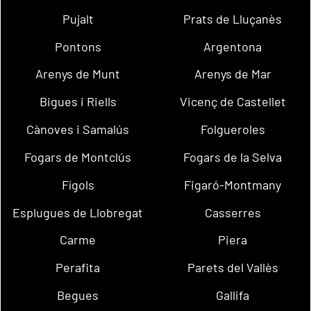
Pujalt
Prats de Lluçanès
Pontons
Argentona
Arenys de Munt
Arenys de Mar
Bigues i Riells
Vicenç de Castellet
Cànoves i Samalús
Folgueroles
Fogars de Montclús
Fogars de la Selva
Fígols
Figaró-Montmany
Esplugues de Llobregat
Casserres
Carme
Piera
Perafita
Parets del Vallès
Begues
Gallifa