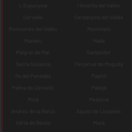
L´Espunyola
l´Ametlla del Vallès
Cervelló
Cerdanyola del Vallès
Montornès del Vallès
Montmeló
Manlleu
Malla
Malgrat de Mar
Santpedor
Santa Susanna
Perpètua de Mogoda
Fe del Penedès
Papiol
Palma de Cervelló
Pallejà
Moià
Mediona
Andreu de la Barca
Agustí de Lluçanès
Adrià de Besòs
Mura