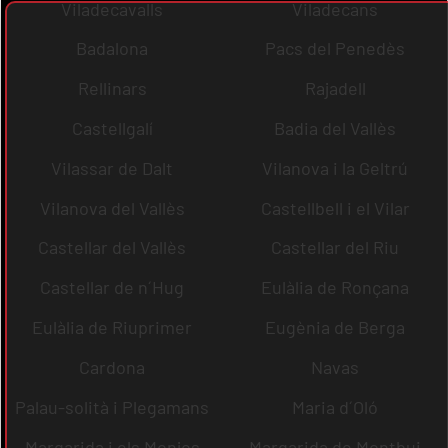
Viladecavalls
Viladecans
Badalona
Pacs del Penedès
Rellinars
Rajadell
Castellgalí
Badia del Vallès
Vilassar de Dalt
Vilanova i la Geltrú
Vilanova del Vallès
Castellbell i el Vilar
Castellar del Vallès
Castellar del Riu
Castellar de n´Hug
Eulàlia de Ronçana
Eulàlia de Riuprimer
Eugènia de Berga
Cardona
Navas
Palau-solità i Plegamans
Maria d´Oló
Margarida i els Monjos
Margarida de Montbui