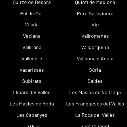
Quirze de Besora
Quintí de Mediona
Pol de Mar
Pere Sallavinera
Vilada
Vic
Veciana
Vallromanes
Vallirana
Vallgorguina
Vallcebre
Vallbona d´Anoia
Vacarisses
Súria
Subirats
Saldes
Llinars del Vallès
Les Masíes de Voltregà
Les Masies de Roda
Les Franqueses del Vallès
Les Cabanyes
La Roca del Vallès
La Quar
Sant Climent