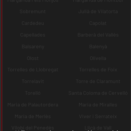
Sobremunt
Julià de Vilatorta
Cardedeu
Capolat
Capellades
Barberà del Vallès
Balsareny
Balenyà
Olost
Olivella
Torrelles de Llobregat
Torrelles de Foix
Torrelavit
Torre de Claramunt
Torelló
Santa Coloma de Cervelló
Maria de Palautordera
Maria de Miralles
Maria de Merlès
Viver i Serrateix
Vilobí del Penedès
Lliçà de Vall