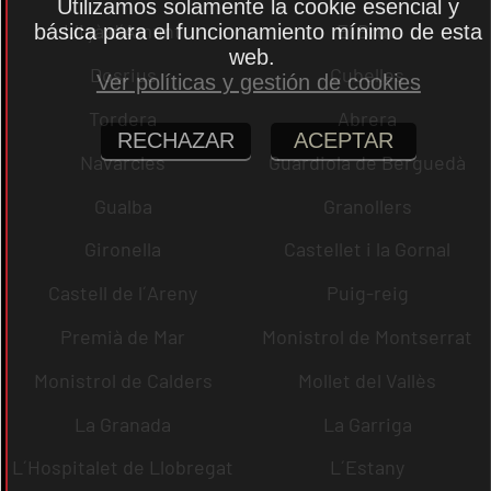
Utilizamos solamente la cookie esencial y
Lliçà d´Amunt
El Bruc
básica para el funcionamiento mínimo de esta
web.
Dosrius
Cubelles
Ver políticas y gestión de cookies
Tordera
Abrera
RECHAZAR
ACEPTAR
Navarcles
Guardiola de Berguedà
Gualba
Granollers
Gironella
Castellet i la Gornal
Castell de l´Areny
Puig-reig
Premià de Mar
Monistrol de Montserrat
Monistrol de Calders
Mollet del Vallès
La Granada
La Garriga
L´Hospitalet de Llobregat
L´Estany