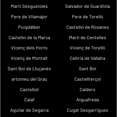
Martí Sesgueioles
Salvador de Guardiola
Pere de Vilamajor
Pere de Torelló
Puigdàlber
Castellví de Rosanes
Castellví de la Marca
Martí de Centelles
Vicenç dels Horts
Vicenç de Torelló
Vicenç de Montalt
Cebrià de Vallalta
Sant Boi de Lluçanès
Sant Boi
artomeu del Grau
Castellterçol
Castellolí
Calders
Calaf
Aiguafreda
Aguilar de Segarra
Cugat Sesgarrigues