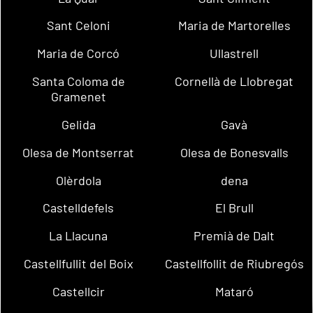
Sant Celoni
Maria de Martorelles
Maria de Corcó
Ullastrell
Santa Coloma de
Cornellà de Llobregat
Gramenet
Gelida
Gavà
Olesa de Montserrat
Olesa de Bonesvalls
Olèrdola
dena
Castelldefels
El Brull
La Llacuna
Premià de Dalt
Castellfullit del Boix
Castellfollit de Riubregós
Castellcir
Mataró