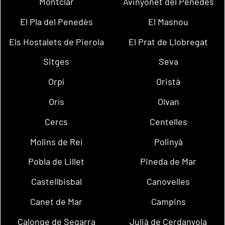
Montclar
Avinyonet del Penedès
El Pla del Penedès
El Masnou
Els Hostalets de Pierola
El Prat de Llobregat
Sitges
Seva
Orpí
Oristà
Orís
Olvan
Cercs
Centelles
Molins de Rei
Polinyà
Pobla de Lillet
Pineda de Mar
Castellbisbal
Canovelles
Canet de Mar
Campins
Calonge de Segarra
Julià de Cerdanyola