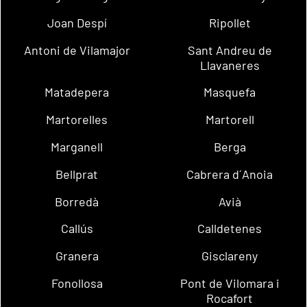
Joan Despí
Ripollet
Antoni de Vilamajor
Sant Andreu de
Llavaneres
Matadepera
Masquefa
Martorelles
Martorell
Marganell
Berga
Bellprat
Cabrera d´Anoia
Borredà
Avià
Callús
Calldetenes
Granera
Gisclareny
Fonollosa
Pont de Vilomara i
Rocafort