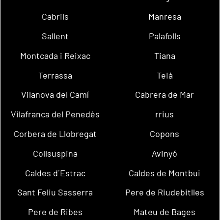
Cabrils
Manresa
Sallent
Palafolls
Montcada i Reixac
Tiana
Terrassa
Teià
Vilanova del Camí
Cabrera de Mar
Vilafranca del Penedès
rrius
Corbera de Llobregat
Copons
Collsuspina
Avinyó
Caldes d´Estrac
Caldes de Montbui
Sant Feliu Sasserra
Pere de Riudebitlles
Pere de Ribes
Mateu de Bages