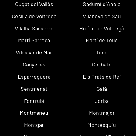
Cugat del Vallès
Sadurní d´Anoia
Cecília de Voltregà
Vilanova de Sau
Vilalba Sasserra
Hipòlit de Voltregà
Martí Sarroca
Martí de Tous
Vilassar de Mar
Tona
Canyelles
Collbató
Esparreguera
Els Prats de Rei
Sentmenat
Gaià
Fontrubí
Jorba
Montmaneu
Montmajor
Montgat
Montesquiu