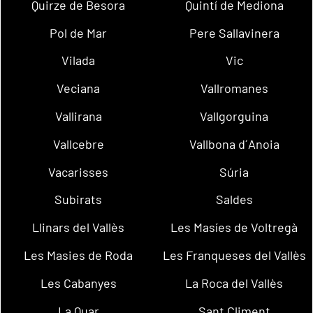
Quirze de Besora
Quintí de Mediona
Pol de Mar
Pere Sallavinera
Vilada
Vic
Veciana
Vallromanes
Vallirana
Vallgorguina
Vallcebre
Vallbona d´Anoia
Vacarisses
Súria
Subirats
Saldes
Llinars del Vallès
Les Masíes de Voltregà
Les Masies de Roda
Les Franqueses del Vallès
Les Cabanyes
La Roca del Vallès
La Quar
Sant Climent