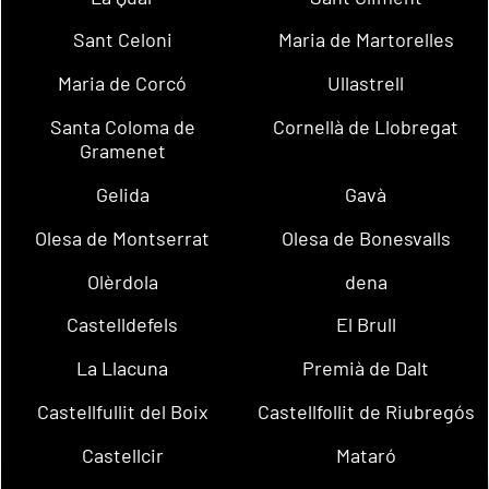
Sant Celoni
Maria de Martorelles
Maria de Corcó
Ullastrell
Santa Coloma de
Cornellà de Llobregat
Gramenet
Gelida
Gavà
Olesa de Montserrat
Olesa de Bonesvalls
Olèrdola
dena
Castelldefels
El Brull
La Llacuna
Premià de Dalt
Castellfullit del Boix
Castellfollit de Riubregós
Castellcir
Mataró