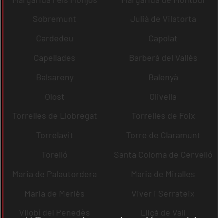
Sobremunt
Julià de Vilatorta
Cardedeu
Capolat
Capellades
Barberà del Vallès
Balsareny
Balenyà
Olost
Olivella
Torrelles de Llobregat
Torrelles de Foix
Torrelavit
Torre de Claramunt
Torelló
Santa Coloma de Cervelló
Maria de Palautordera
Maria de Miralles
Maria de Merlès
Viver i Serrateix
Vilobí del Penedès
Lliçà de Vall