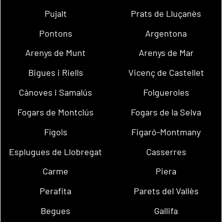
Pujalt
Prats de Lluçanès
Pontons
Argentona
Arenys de Munt
Arenys de Mar
Bigues i Riells
Vicenç de Castellet
Cànoves i Samalús
Folgueroles
Fogars de Montclús
Fogars de la Selva
Fígols
Figaró-Montmany
Esplugues de Llobregat
Casserres
Carme
Piera
Perafita
Parets del Vallès
Begues
Gallifa