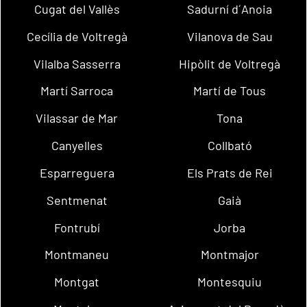
Cugat del Vallès
Sadurní d´Anoia
Cecília de Voltregà
Vilanova de Sau
Vilalba Sasserra
Hipòlit de Voltregà
Martí Sarroca
Martí de Tous
Vilassar de Mar
Tona
Canyelles
Collbató
Esparreguera
Els Prats de Rei
Sentmenat
Gaià
Fontrubí
Jorba
Montmaneu
Montmajor
Montgat
Montesquiu