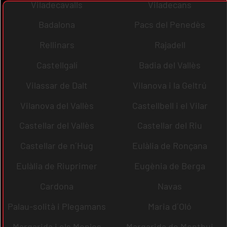
Viladecavalls
Viladecans
Badalona
Pacs del Penedès
Rellinars
Rajadell
Castellgalí
Badia del Vallès
Vilassar de Dalt
Vilanova i la Geltrú
Vilanova del Vallès
Castellbell i el Vilar
Castellar del Vallès
Castellar del Riu
Castellar de n´Hug
Eulàlia de Ronçana
Eulàlia de Riuprimer
Eugènia de Berga
Cardona
Navas
Palau-solità i Plegamans
Maria d´Oló
Margarida i els Monjos
Margarida de Montbui