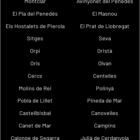
Montclar
Avinyonet del Penedès
El Pla del Penedès
El Masnou
Els Hostalets de Pierola
El Prat de Llobregat
Sitges
Seva
Orpí
Oristà
Orís
Olvan
Cercs
Centelles
Molins de Rei
Polinyà
Pobla de Lillet
Pineda de Mar
Castellbisbal
Canovelles
Canet de Mar
Campins
Calonge de Segarra
Julià de Cerdanyola