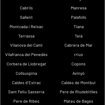
Cabrils
Manresa
Sallent
Palafolls
Montcada i Reixac
Tiana
Terrassa
Teià
Vilanova del Camí
Cabrera de Mar
Vilafranca del Penedès
rrius
Corbera de Llobregat
Copons
Collsuspina
Avinyó
Caldes d´Estrac
Caldes de Montbui
Sant Feliu Sasserra
Pere de Riudebitlles
Pere de Ribes
Mateu de Bages