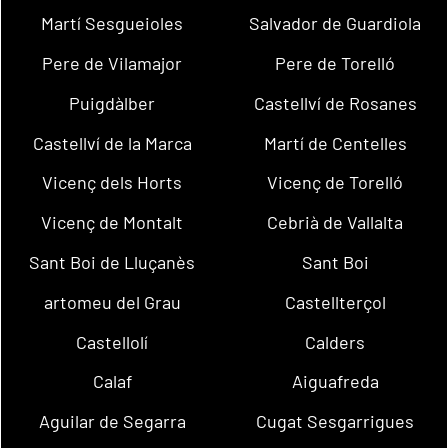
Martí Sesgueioles
Salvador de Guardiola
Pere de Vilamajor
Pere de Torelló
Puigdàlber
Castellví de Rosanes
Castellví de la Marca
Martí de Centelles
Vicenç dels Horts
Vicenç de Torelló
Vicenç de Montalt
Cebrià de Vallalta
Sant Boi de Lluçanès
Sant Boi
artomeu del Grau
Castellterçol
Castellolí
Calders
Calaf
Aiguafreda
Aguilar de Segarra
Cugat Sesgarrigues