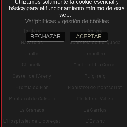
Utilizamos solamente la cookie esencial y
Lliçà d´Amunt
El Bruc
básica para el funcionamiento mínimo de esta
web.
Dosrius
Cubelles
Ver políticas y gestión de cookies
Tordera
Abrera
RECHAZAR
ACEPTAR
Navarcles
Guardiola de Berguedà
Gualba
Granollers
Gironella
Castellet i la Gornal
Castell de l´Areny
Puig-reig
Premià de Mar
Monistrol de Montserrat
Monistrol de Calders
Mollet del Vallès
La Granada
La Garriga
L´Hospitalet de Llobregat
L´Estany