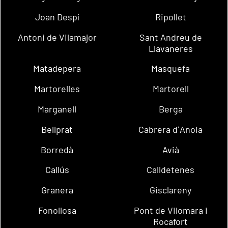
Joan Despí
Ripollet
Antoni de Vilamajor
Sant Andreu de
Llavaneres
Matadepera
Masquefa
Martorelles
Martorell
Marganell
Berga
Bellprat
Cabrera d´Anoia
Borredà
Avià
Callús
Calldetenes
Granera
Gisclareny
Fonollosa
Pont de Vilomara i
Rocafort