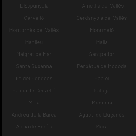
L´Espunyola
l´Ametlla del Vallès
Cervelló
Cerdanyola del Vallès
Montornès del Vallès
Montmeló
Manlleu
Malla
Malgrat de Mar
Santpedor
Santa Susanna
Perpètua de Mogoda
Fe del Penedès
Papiol
Palma de Cervelló
Pallejà
Moià
Mediona
Andreu de la Barca
Agustí de Lluçanès
Adrià de Besòs
Mura