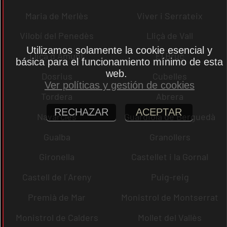
Maria de Merlès
Viver i Serrateix
Vilobí del Penedès
Lliçà de Vall
Utilizamos solamente la cookie esencial y
Lliçà d´Amunt
El Bruc
básica para el funcionamiento mínimo de esta
web.
Dosrius
Cubelles
Ver políticas y gestión de cookies
Tordera
Abrera
RECHAZAR
ACEPTAR
Navarcles
Guardiola de Berguedà
Gualba
Granollers
Gironella
Castellet i la Gornal
Castell de l´Areny
Puig-reig
Premià de Mar
Monistrol de Montserrat
Monistrol de Calders
Mollet del Vallès