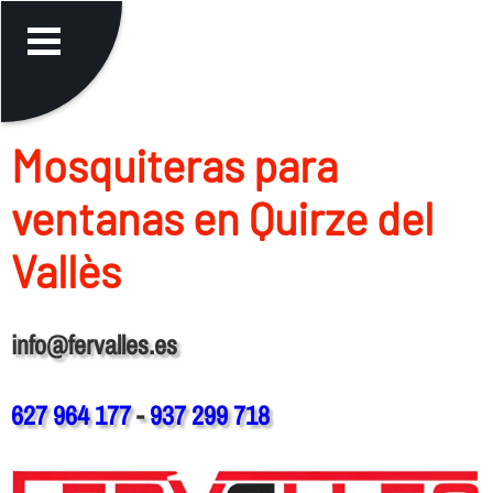
Mosquiteras para
ventanas en Quirze del
Vallès
info@fervalles.es
627 964 177
-
937 299 718