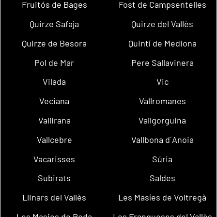
Fruitós de Bages
Fost de Campsentelles
Quirze Safaja
Quirze del Vallès
Quirze de Besora
Quintí de Mediona
Pol de Mar
Pere Sallavinera
Vilada
Vic
Veciana
Vallromanes
Vallirana
Vallgorguina
Vallcebre
Vallbona d´Anoia
Vacarisses
Súria
Subirats
Saldes
Llinars del Vallès
Les Masíes de Voltregà
Les Masies de Roda
Les Franqueses del Vallès