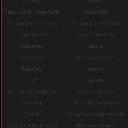
Cardona
Navas
Palau-solità i Plegamans
Maria d´Oló
Margarida i els Monjos
Margarida de Montbui
Sobremunt
Julià de Vilatorta
Cardedeu
Capolat
Capellades
Barberà del Vallès
Balsareny
Balenyà
Olost
Olivella
Torrelles de Llobregat
Torrelles de Foix
Torrelavit
Torre de Claramunt
Torelló
Santa Coloma de Cervelló
Maria de Palautordera
Maria de Miralles