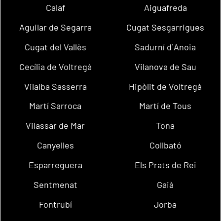
Calaf
Aiguafreda
Aguilar de Segarra
Cugat Sesgarrigues
Cugat del Vallès
Sadurní d´Anoia
Cecília de Voltregà
Vilanova de Sau
Vilalba Sasserra
Hipòlit de Voltregà
Martí Sarroca
Martí de Tous
Vilassar de Mar
Tona
Canyelles
Collbató
Esparreguera
Els Prats de Rei
Sentmenat
Gaià
Fontrubí
Jorba