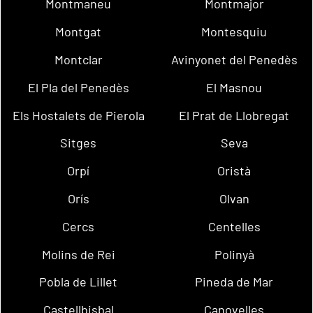
Montmaneu
Montmajor
Montgat
Montesquiu
Montclar
Avinyonet del Penedès
El Pla del Penedès
El Masnou
Els Hostalets de Pierola
El Prat de Llobregat
Sitges
Seva
Orpí
Oristà
Orís
Olvan
Cercs
Centelles
Molins de Rei
Polinyà
Pobla de Lillet
Pineda de Mar
Castellbisbal
Canovelles