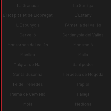
La Granada
La Garriga
L´Hospitalet de Llobregat
L´Estany
L´Espunyola
l´Ametlla del Vallès
Cervelló
Cerdanyola del Vallès
Montornès del Vallès
Montmeló
Manlleu
Malla
Malgrat de Mar
Santpedor
Santa Susanna
Perpètua de Mogoda
Fe del Penedès
Papiol
Palma de Cervelló
Pallejà
Moià
Mediona