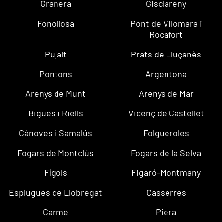
Granera
Gisclareny
Fonollosa
Pont de Vilomara i
Rocafort
Pujalt
Prats de Lluçanès
Pontons
Argentona
Arenys de Munt
Arenys de Mar
Bigues i Riells
Vicenç de Castellet
Cànoves i Samalús
Folgueroles
Fogars de Montclús
Fogars de la Selva
Fígols
Figaró-Montmany
Esplugues de Llobregat
Casserres
Carme
Piera