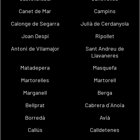
Canet de Mar
Campins
Calonge de Segarra
Julià de Cerdanyola
Joan Despí
Ripollet
Antoni de Vilamajor
Sant Andreu de
Llavaneres
Matadepera
Masquefa
Martorelles
Martorell
Marganell
Berga
Bellprat
Cabrera d´Anoia
Borredà
Avià
Callús
Calldetenes