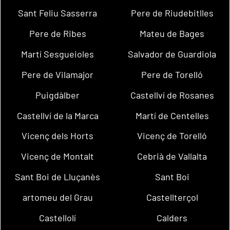
Sant Feliu Sasserra
Pere de Riudebitlles
Pere de Ribes
Mateu de Bages
Martí Sesgueioles
Salvador de Guardiola
Pere de Vilamajor
Pere de Torelló
Puigdàlber
Castellví de Rosanes
Castellví de la Marca
Martí de Centelles
Vicenç dels Horts
Vicenç de Torelló
Vicenç de Montalt
Cebrià de Vallalta
Sant Boi de Lluçanès
Sant Boi
artomeu del Grau
Castellterçol
Castellolí
Calders