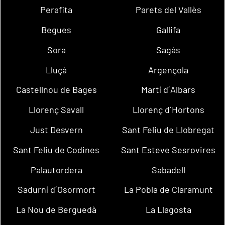
Perafita
Parets del Vallès
Begues
Gallifa
Sora
Sagàs
Lluçà
Argençola
Castellnou de Bages
Martí d´Albars
Llorenç Savall
Llorenç d´Hortons
Just Desvern
Sant Feliu de Llobregat
Sant Feliu de Codines
Sant Esteve Sesrovires
Palautordera
Sabadell
Sadurní d´Osormort
La Pobla de Claramunt
La Nou de Berguedà
La Llagosta