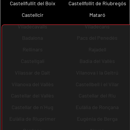
Castellfullit del Boix
Castellfollit de Riubregós
Castellcir
Mataró
Viladecavalls
Viladecans
Badalona
Pacs del Penedès
Rellinars
Rajadell
Castellgalí
Badia del Vallès
Vilassar de Dalt
Vilanova i la Geltrú
Vilanova del Vallès
Castellbell i el Vilar
Castellar del Vallès
Castellar del Riu
Castellar de n´Hug
Eulàlia de Ronçana
Eulàlia de Riuprimer
Eugènia de Berga