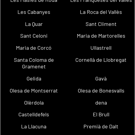
Les Cabanyes
La Roca del Vallès
La Quar
Sant Climent
Sant Celoni
Maria de Martorelles
Maria de Corcó
Ullastrell
Santa Coloma de
Cornellà de Llobregat
Gramenet
Gelida
Gavà
Olesa de Montserrat
Olesa de Bonesvalls
Olèrdola
dena
Castelldefels
El Brull
La Llacuna
Premià de Dalt