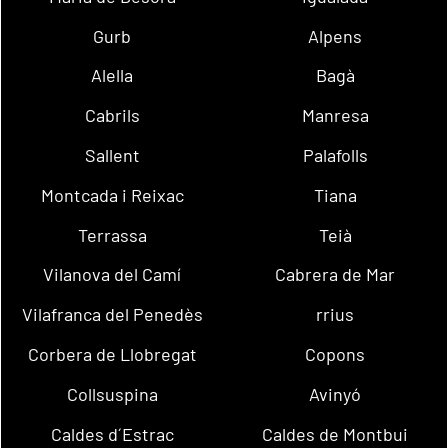
Gurb
Alpens
Alella
Bagà
Cabrils
Manresa
Sallent
Palafolls
Montcada i Reixac
Tiana
Terrassa
Teià
Vilanova del Camí
Cabrera de Mar
Vilafranca del Penedès
rrius
Corbera de Llobregat
Copons
Collsuspina
Avinyó
Caldes d´Estrac
Caldes de Montbui