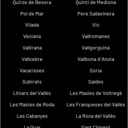
Quirze de Besora
Quintí de Mediona
Pol de Mar
Pere Sallavinera
Vilada
Vic
Veciana
Vallromanes
Vallirana
Vallgorguina
Vallcebre
Vallbona d´Anoia
Vacarisses
Súria
Subirats
Saldes
Llinars del Vallès
Les Masíes de Voltregà
Les Masies de Roda
Les Franqueses del Vallès
Les Cabanyes
La Roca del Vallès
La Quar
Sant Climent