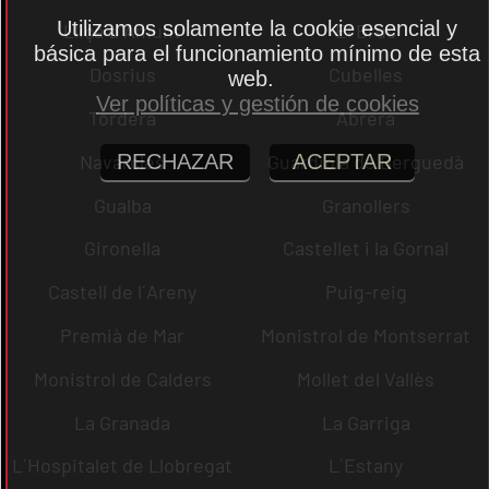
Utilizamos solamente la cookie esencial y
Lliçà d´Amunt
El Bruc
básica para el funcionamiento mínimo de esta
Dosrius
Cubelles
web.
Ver políticas y gestión de cookies
Tordera
Abrera
Navarcles
Guardiola de Berguedà
RECHAZAR
ACEPTAR
Gualba
Granollers
Gironella
Castellet i la Gornal
Castell de l´Areny
Puig-reig
Premià de Mar
Monistrol de Montserrat
Monistrol de Calders
Mollet del Vallès
La Granada
La Garriga
L´Hospitalet de Llobregat
L´Estany