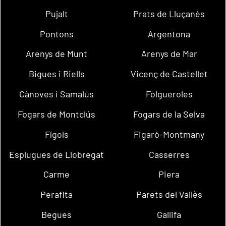
Pujalt
Prats de Lluçanès
Pontons
Argentona
Arenys de Munt
Arenys de Mar
Bigues i Riells
Vicenç de Castellet
Cànoves i Samalús
Folgueroles
Fogars de Montclús
Fogars de la Selva
Fígols
Figaró-Montmany
Esplugues de Llobregat
Casserres
Carme
Piera
Perafita
Parets del Vallès
Begues
Gallifa