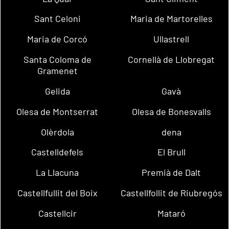
Sant Celoni
Maria de Martorelles
Maria de Corcó
Ullastrell
Santa Coloma de
Cornellà de Llobregat
Gramenet
Gelida
Gavà
Olesa de Montserrat
Olesa de Bonesvalls
Olèrdola
dena
Castelldefels
El Brull
La Llacuna
Premià de Dalt
Castellfullit del Boix
Castellfollit de Riubregós
Castellcir
Mataró