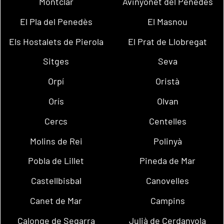
Montclar
Avinyonet del Penedès
El Pla del Penedès
El Masnou
Els Hostalets de Pierola
El Prat de Llobregat
Sitges
Seva
Orpí
Oristà
Orís
Olvan
Cercs
Centelles
Molins de Rei
Polinyà
Pobla de Lillet
Pineda de Mar
Castellbisbal
Canovelles
Canet de Mar
Campins
Calonge de Segarra
Julià de Cerdanyola