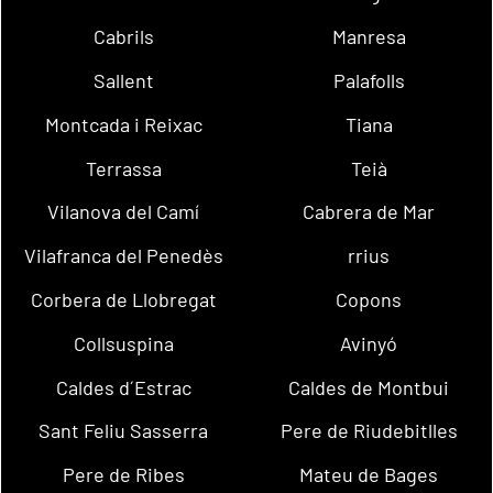
Cabrils
Manresa
Sallent
Palafolls
Montcada i Reixac
Tiana
Terrassa
Teià
Vilanova del Camí
Cabrera de Mar
Vilafranca del Penedès
rrius
Corbera de Llobregat
Copons
Collsuspina
Avinyó
Caldes d´Estrac
Caldes de Montbui
Sant Feliu Sasserra
Pere de Riudebitlles
Pere de Ribes
Mateu de Bages