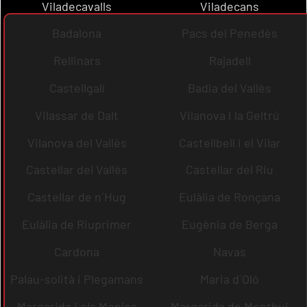
Viladecavalls
Viladecans
Badalona
Pacs del Penedès
Rellinars
Rajadell
Castellgalí
Badia del Vallès
Vilassar de Dalt
Vilanova i la Geltrú
Vilanova del Vallès
Castellbell i el Vilar
Castellar del Vallès
Castellar del Riu
Castellar de n´Hug
Eulàlia de Ronçana
Eulàlia de Riuprimer
Eugènia de Berga
Cardona
Navas
Palau-solità i Plegamans
Maria d´Oló
Margarida i els Monjos
Margarida de Montbui