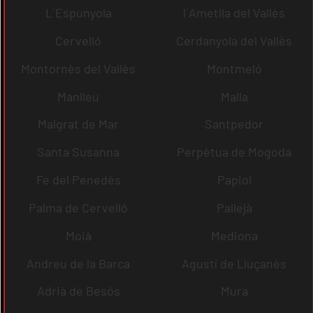
L´Espunyola
l´Ametlla del Vallès
Cervelló
Cerdanyola del Vallès
Montornès del Vallès
Montmeló
Manlleu
Malla
Malgrat de Mar
Santpedor
Santa Susanna
Perpètua de Mogoda
Fe del Penedès
Papiol
Palma de Cervelló
Pallejà
Moià
Mediona
Andreu de la Barca
Agustí de Lluçanès
Adrià de Besòs
Mura