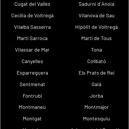
Cugat del Vallès
Sadurní d´Anoia
Cecília de Voltregà
Vilanova de Sau
Vilalba Sasserra
Hipòlit de Voltregà
Martí Sarroca
Martí de Tous
Vilassar de Mar
Tona
Canyelles
Collbató
Esparreguera
Els Prats de Rei
Sentmenat
Gaià
Fontrubí
Jorba
Montmaneu
Montmajor
Montgat
Montesquiu