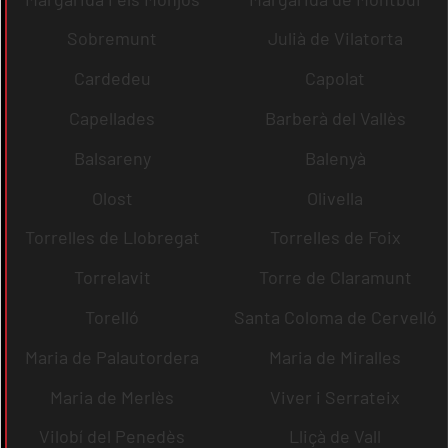
Sobremunt
Julià de Vilatorta
Cardedeu
Capolat
Capellades
Barberà del Vallès
Balsareny
Balenyà
Olost
Olivella
Torrelles de Llobregat
Torrelles de Foix
Torrelavit
Torre de Claramunt
Torelló
Santa Coloma de Cervelló
Maria de Palautordera
Maria de Miralles
Maria de Merlès
Viver i Serrateix
Vilobí del Penedès
Lliçà de Vall