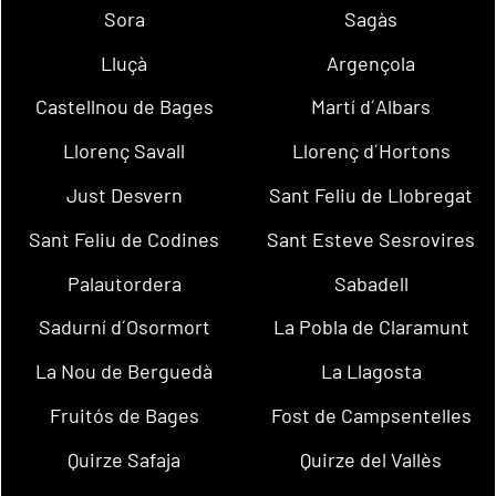
Sora
Sagàs
Lluçà
Argençola
Castellnou de Bages
Martí d´Albars
Llorenç Savall
Llorenç d´Hortons
Just Desvern
Sant Feliu de Llobregat
Sant Feliu de Codines
Sant Esteve Sesrovires
Palautordera
Sabadell
Sadurní d´Osormort
La Pobla de Claramunt
La Nou de Berguedà
La Llagosta
Fruitós de Bages
Fost de Campsentelles
Quirze Safaja
Quirze del Vallès