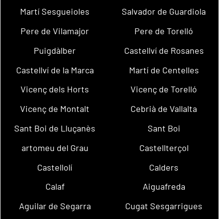
Martí Sesgueioles
Salvador de Guardiola
Pere de Vilamajor
Pere de Torelló
Puigdàlber
Castellví de Rosanes
Castellví de la Marca
Martí de Centelles
Vicenç dels Horts
Vicenç de Torelló
Vicenç de Montalt
Cebrià de Vallalta
Sant Boi de Lluçanès
Sant Boi
artomeu del Grau
Castellterçol
Castellolí
Calders
Calaf
Aiguafreda
Aguilar de Segarra
Cugat Sesgarrigues