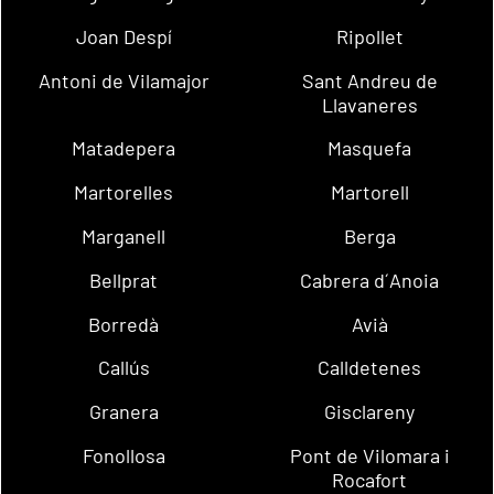
Joan Despí
Ripollet
Antoni de Vilamajor
Sant Andreu de
Llavaneres
Matadepera
Masquefa
Martorelles
Martorell
Marganell
Berga
Bellprat
Cabrera d´Anoia
Borredà
Avià
Callús
Calldetenes
Granera
Gisclareny
Fonollosa
Pont de Vilomara i
Rocafort