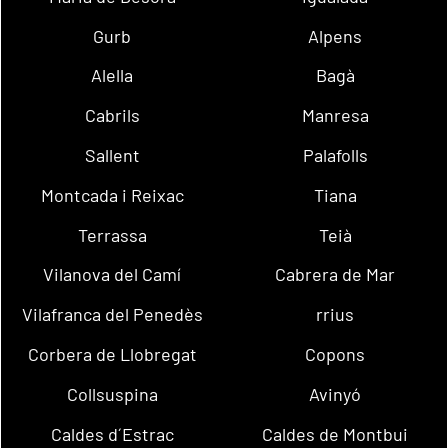
Gurb
Alpens
Alella
Bagà
Cabrils
Manresa
Sallent
Palafolls
Montcada i Reixac
Tiana
Terrassa
Teià
Vilanova del Camí
Cabrera de Mar
Vilafranca del Penedès
rrius
Corbera de Llobregat
Copons
Collsuspina
Avinyó
Caldes d´Estrac
Caldes de Montbui