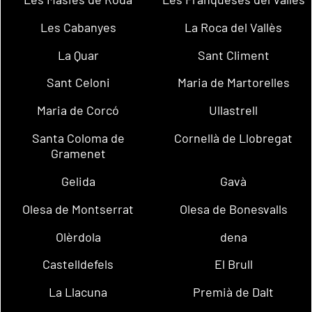
Les Cabanyes
La Roca del Vallès
La Quar
Sant Climent
Sant Celoni
Maria de Martorelles
Maria de Corcó
Ullastrell
Santa Coloma de
Cornellà de Llobregat
Gramenet
Gelida
Gavà
Olesa de Montserrat
Olesa de Bonesvalls
Olèrdola
dena
Castelldefels
El Brull
La Llacuna
Premià de Dalt