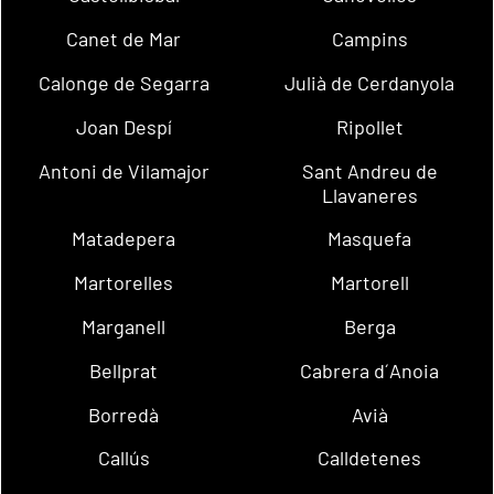
Canet de Mar
Campins
Calonge de Segarra
Julià de Cerdanyola
Joan Despí
Ripollet
Antoni de Vilamajor
Sant Andreu de
Llavaneres
Matadepera
Masquefa
Martorelles
Martorell
Marganell
Berga
Bellprat
Cabrera d´Anoia
Borredà
Avià
Callús
Calldetenes