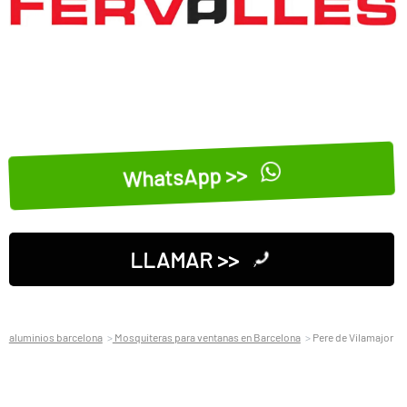
WhatsApp >>
LLAMAR >>
aluminios barcelona
Mosquiteras para ventanas en Barcelona
Pere de Vilamajor