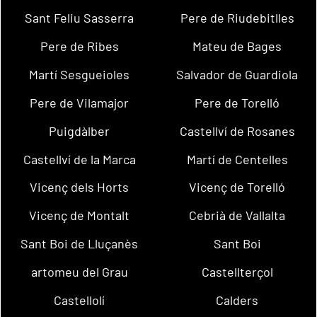
Sant Feliu Sasserra
Pere de Riudebitlles
Pere de Ribes
Mateu de Bages
Martí Sesgueioles
Salvador de Guardiola
Pere de Vilamajor
Pere de Torelló
Puigdàlber
Castellví de Rosanes
Castellví de la Marca
Martí de Centelles
Vicenç dels Horts
Vicenç de Torelló
Vicenç de Montalt
Cebrià de Vallalta
Sant Boi de Lluçanès
Sant Boi
artomeu del Grau
Castellterçol
Castellolí
Calders