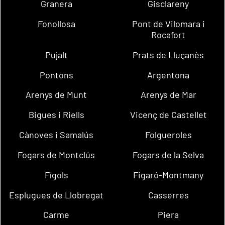
Granera
Gisclareny
Fonollosa
Pont de Vilomara i
Rocafort
Pujalt
Prats de Lluçanès
Pontons
Argentona
Arenys de Munt
Arenys de Mar
Bigues i Riells
Vicenç de Castellet
Cànoves i Samalús
Folgueroles
Fogars de Montclús
Fogars de la Selva
Fígols
Figaró-Montmany
Esplugues de Llobregat
Casserres
Carme
Piera