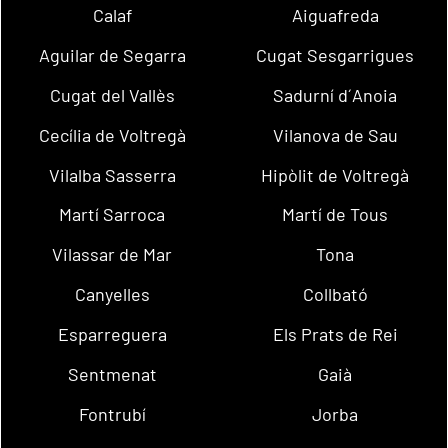
Calaf
Aiguafreda
Aguilar de Segarra
Cugat Sesgarrigues
Cugat del Vallès
Sadurní d´Anoia
Cecília de Voltregà
Vilanova de Sau
Vilalba Sasserra
Hipòlit de Voltregà
Martí Sarroca
Martí de Tous
Vilassar de Mar
Tona
Canyelles
Collbató
Esparreguera
Els Prats de Rei
Sentmenat
Gaià
Fontrubí
Jorba