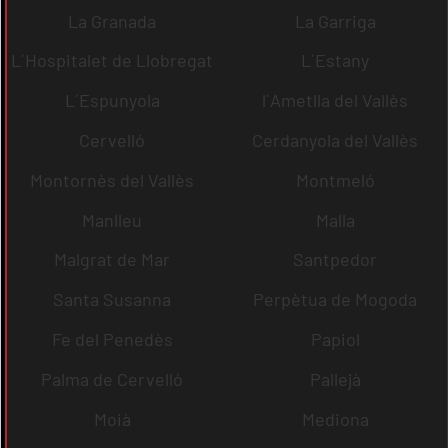
La Granada
La Garriga
L´Hospitalet de Llobregat
L´Estany
L´Espunyola
l´Ametlla del Vallès
Cervelló
Cerdanyola del Vallès
Montornès del Vallès
Montmeló
Manlleu
Malla
Malgrat de Mar
Santpedor
Santa Susanna
Perpètua de Mogoda
Fe del Penedès
Papiol
Palma de Cervelló
Pallejà
Moià
Mediona