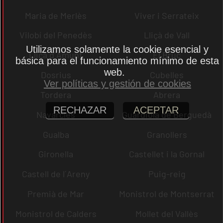
Maria de Merlès
Viver i Serrateix
Vilobí del Penedès
Lliçà de Vall
Utilizamos solamente la cookie esencial y
Lliçà d´Amunt
El Bruc
básica para el funcionamiento mínimo de esta
web.
Dosrius
Cubelles
Ver políticas y gestión de cookies
Tordera
Abrera
RECHAZAR
ACEPTAR
Navarcles
Guardiola de Berguedà
Gualba
Granollers
Gironella
Castellet i la Gornal
Castell de l´Areny
Puig-reig
Premià de Mar
Monistrol de Montserrat
Monistrol de Calders
Mollet del Vallès