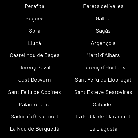
Perafita
Parets del Vallès
Begues
Gallifa
Sora
Sagàs
Lluçà
Argençola
Castellnou de Bages
Martí d´Albars
Llorenç Savall
Llorenç d´Hortons
Just Desvern
Sant Feliu de Llobregat
Sant Feliu de Codines
Sant Esteve Sesrovires
Palautordera
Sabadell
Sadurní d´Osormort
La Pobla de Claramunt
La Nou de Berguedà
La Llagosta