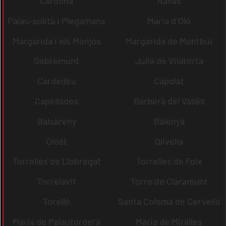
Cardona
Navas
Palau-solità i Plegamans
Maria d´Oló
Margarida i els Monjos
Margarida de Montbui
Sobremunt
Julià de Vilatorta
Cardedeu
Capolat
Capellades
Barberà del Vallès
Balsareny
Balenyà
Olost
Olivella
Torrelles de Llobregat
Torrelles de Foix
Torrelavit
Torre de Claramunt
Torelló
Santa Coloma de Cervelló
Maria de Palautordera
Maria de Miralles