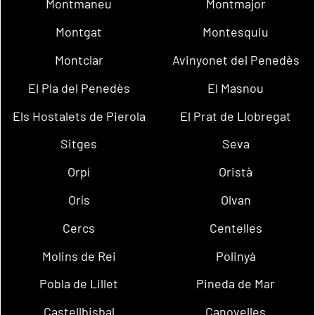
Montmaneu
Montmajor
Montgat
Montesquiu
Montclar
Avinyonet del Penedès
El Pla del Penedès
El Masnou
Els Hostalets de Pierola
El Prat de Llobregat
Sitges
Seva
Orpí
Oristà
Orís
Olvan
Cercs
Centelles
Molins de Rei
Polinyà
Pobla de Lillet
Pineda de Mar
Castellbisbal
Canovelles