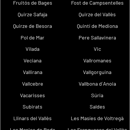
Fruitós de Bages
Fost de Campsentelles
Quirze Safaja
Quirze del Vallès
Quirze de Besora
Quintí de Mediona
Pol de Mar
Pere Sallavinera
Vilada
Vic
Veciana
Vallromanes
Vallirana
Vallgorguina
Vallcebre
Vallbona d´Anoia
Vacarisses
Súria
Subirats
Saldes
Llinars del Vallès
Les Masíes de Voltregà
Les Masies de Roda
Les Franqueses del Vallès