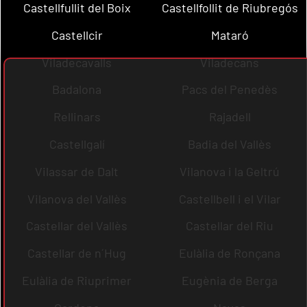
Castellfullit del Boix
Castellfollit de Riubregós
Castellcir
Mataró
Viladecavalls
Viladecans
Badalona
Pacs del Penedès
Rellinars
Rajadell
Castellgalí
Badia del Vallès
Vilassar de Dalt
Vilanova i la Geltrú
Vilanova del Vallès
Castellbell i el Vilar
Castellar del Vallès
Castellar del Riu
Castellar de n´Hug
Eulàlia de Ronçana
Eulàlia de Riuprimer
Eugènia de Berga