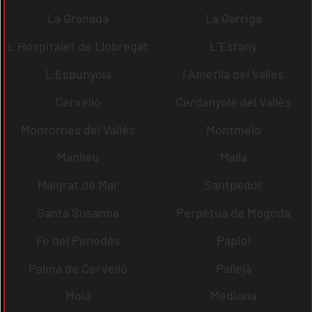
La Granada
La Garriga
L´Hospitalet de Llobregat
L´Estany
L´Espunyola
l´Ametlla del Vallès
Cervelló
Cerdanyola del Vallès
Montornès del Vallès
Montmeló
Manlleu
Malla
Malgrat de Mar
Santpedor
Santa Susanna
Perpètua de Mogoda
Fe del Penedès
Papiol
Palma de Cervelló
Pallejà
Moià
Mediona