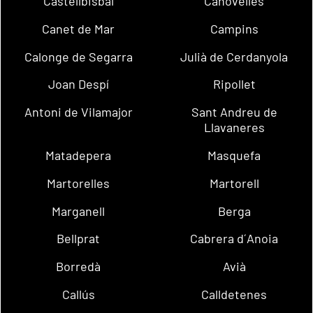
Castellbisbal
Canovelles
Canet de Mar
Campins
Calonge de Segarra
Julià de Cerdanyola
Joan Despí
Ripollet
Antoni de Vilamajor
Sant Andreu de
Llavaneres
Matadepera
Masquefa
Martorelles
Martorell
Marganell
Berga
Bellprat
Cabrera d´Anoia
Borredà
Avià
Callús
Calldetenes