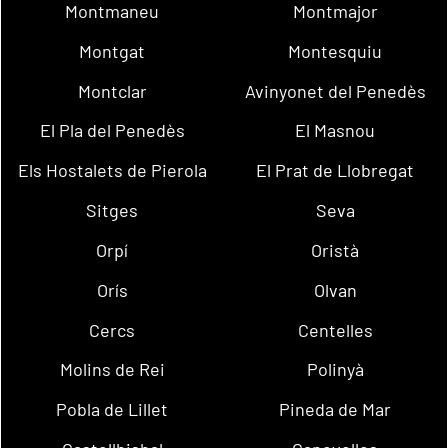
Montmaneu
Montmajor
Montgat
Montesquiu
Montclar
Avinyonet del Penedès
El Pla del Penedès
El Masnou
Els Hostalets de Pierola
El Prat de Llobregat
Sitges
Seva
Orpí
Oristà
Orís
Olvan
Cercs
Centelles
Molins de Rei
Polinyà
Pobla de Lillet
Pineda de Mar