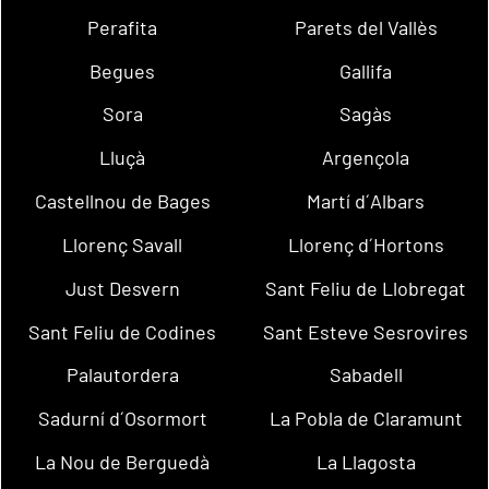
Perafita
Parets del Vallès
Begues
Gallifa
Sora
Sagàs
Lluçà
Argençola
Castellnou de Bages
Martí d´Albars
Llorenç Savall
Llorenç d´Hortons
Just Desvern
Sant Feliu de Llobregat
Sant Feliu de Codines
Sant Esteve Sesrovires
Palautordera
Sabadell
Sadurní d´Osormort
La Pobla de Claramunt
La Nou de Berguedà
La Llagosta