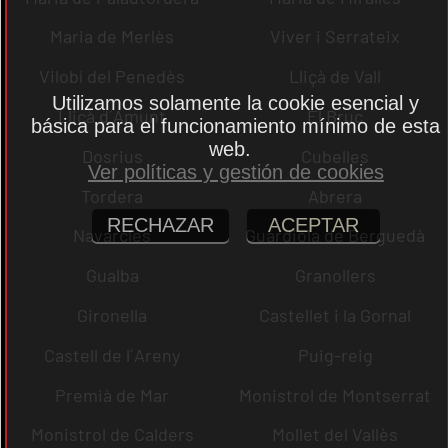
Maria de Merlès
Viver i Serrateix
Vilobí del Penedès
Lliçà de Vall
Utilizamos solamente la cookie esencial y
Lliçà d´Amunt
El Bruc
básica para el funcionamiento mínimo de esta
web.
Dosrius
Cubelles
Ver políticas y gestión de cookies
Tordera
Abrera
RECHAZAR
ACEPTAR
Navarcles
Guardiola de Berguedà
Gualba
Granollers
Gironella
Castellet i la Gornal
Castell de l´Areny
Puig-reig
Premià de Mar
Monistrol de Montserrat
Monistrol de Calders
Mollet del Vallès