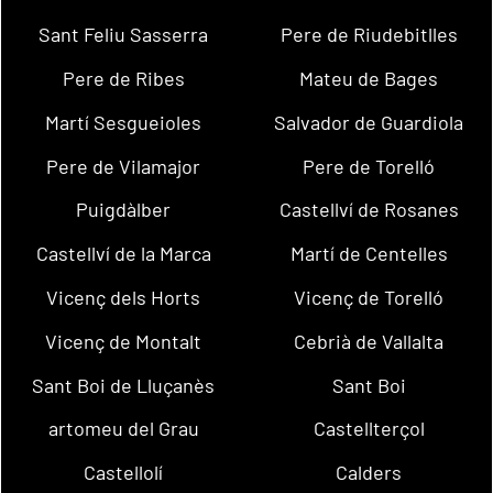
Sant Feliu Sasserra
Pere de Riudebitlles
Pere de Ribes
Mateu de Bages
Martí Sesgueioles
Salvador de Guardiola
Pere de Vilamajor
Pere de Torelló
Puigdàlber
Castellví de Rosanes
Castellví de la Marca
Martí de Centelles
Vicenç dels Horts
Vicenç de Torelló
Vicenç de Montalt
Cebrià de Vallalta
Sant Boi de Lluçanès
Sant Boi
artomeu del Grau
Castellterçol
Castellolí
Calders