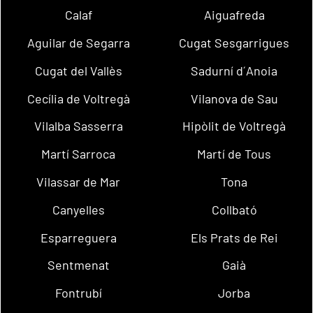
Calaf
Aiguafreda
Aguilar de Segarra
Cugat Sesgarrigues
Cugat del Vallès
Sadurní d´Anoia
Cecília de Voltregà
Vilanova de Sau
Vilalba Sasserra
Hipòlit de Voltregà
Martí Sarroca
Martí de Tous
Vilassar de Mar
Tona
Canyelles
Collbató
Esparreguera
Els Prats de Rei
Sentmenat
Gaià
Fontrubí
Jorba