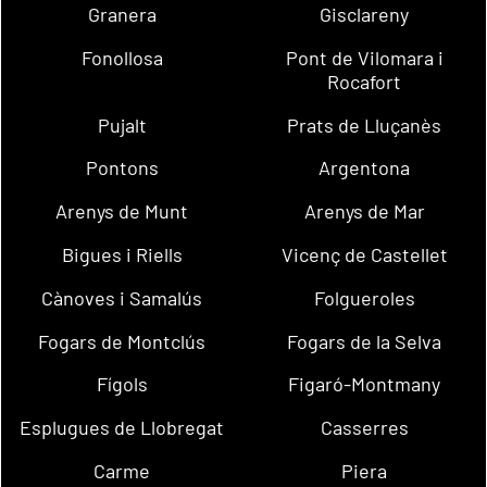
Granera
Gisclareny
Fonollosa
Pont de Vilomara i
Rocafort
Pujalt
Prats de Lluçanès
Pontons
Argentona
Arenys de Munt
Arenys de Mar
Bigues i Riells
Vicenç de Castellet
Cànoves i Samalús
Folgueroles
Fogars de Montclús
Fogars de la Selva
Fígols
Figaró-Montmany
Esplugues de Llobregat
Casserres
Carme
Piera