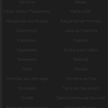
Cardona
Navas
Palau-solità i Plegamans
Maria d´Oló
Margarida i els Monjos
Margarida de Montbui
Sobremunt
Julià de Vilatorta
Cardedeu
Capolat
Capellades
Barberà del Vallès
Balsareny
Balenyà
Olost
Olivella
Torrelles de Llobregat
Torrelles de Foix
Torrelavit
Torre de Claramunt
Torelló
Santa Coloma de Cervelló
Maria de Palautordera
Maria de Miralles