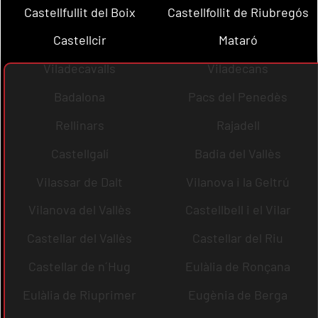
Castellfullit del Boix
Castellfollit de Riubregós
Castellcir
Mataró
Viladecavalls
Viladecans
Badalona
Pacs del Penedès
Rellinars
Rajadell
Castellgalí
Badia del Vallès
Vilassar de Dalt
Vilanova i la Geltrú
Vilanova del Vallès
Castellbell i el Vilar
Castellar del Vallès
Castellar del Riu
Castellar de n´Hug
Eulàlia de Ronçana
Eulàlia de Riuprimer
Eugènia de Berga