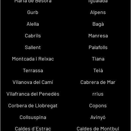
Maria de Besora
Igualada
Gurb
Alpens
Alella
Bagà
Cabrils
Manresa
Sallent
Palafolls
Montcada i Reixac
Tiana
Terrassa
Teià
Vilanova del Camí
Cabrera de Mar
Vilafranca del Penedès
rrius
Corbera de Llobregat
Copons
Collsuspina
Avinyó
Caldes d´Estrac
Caldes de Montbui