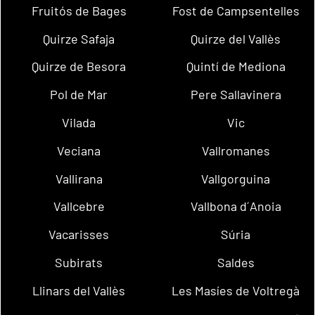
Fruitós de Bages
Fost de Campsentelles
Quirze Safaja
Quirze del Vallès
Quirze de Besora
Quintí de Mediona
Pol de Mar
Pere Sallavinera
Vilada
Vic
Veciana
Vallromanes
Vallirana
Vallgorguina
Vallcebre
Vallbona d´Anoia
Vacarisses
Súria
Subirats
Saldes
Llinars del Vallès
Les Masíes de Voltregà