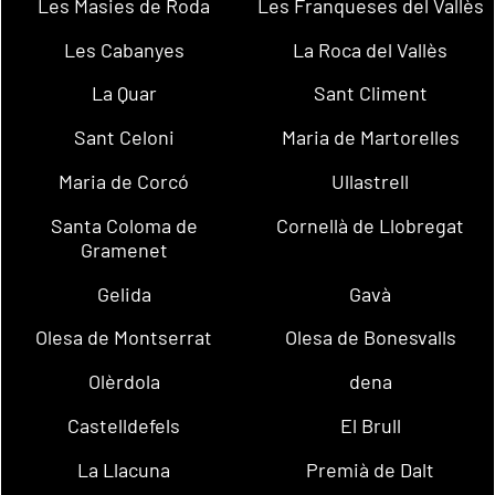
Les Masies de Roda
Les Franqueses del Vallès
Les Cabanyes
La Roca del Vallès
La Quar
Sant Climent
Sant Celoni
Maria de Martorelles
Maria de Corcó
Ullastrell
Santa Coloma de
Cornellà de Llobregat
Gramenet
Gelida
Gavà
Olesa de Montserrat
Olesa de Bonesvalls
Olèrdola
dena
Castelldefels
El Brull
La Llacuna
Premià de Dalt