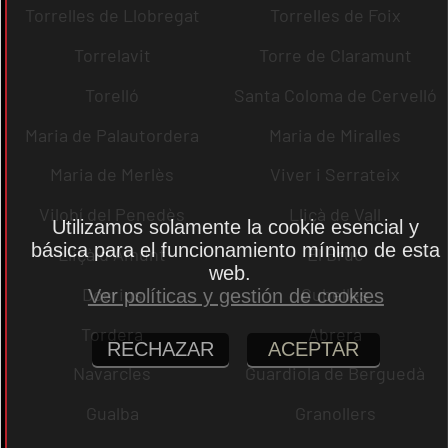
Torrelles de Llobregat
Torrelles de Foix
Torrelavit
Torre de Claramunt
Torelló
Santa Coloma de Cervelló
Maria de Palautordera
Maria de Miralles
Maria de Merlès
Viver i Serrateix
Vilobí del Penedès
Lliçà de Vall
Utilizamos solamente la cookie esencial y
básica para el funcionamiento mínimo de esta
Lliçà d´Amunt
El Bruc
web.
Dosrius
Cubelles
Ver políticas y gestión de cookies
Tordera
Abrera
RECHAZAR
ACEPTAR
Navarcles
Guardiola de Berguedà
Gualba
Granollers