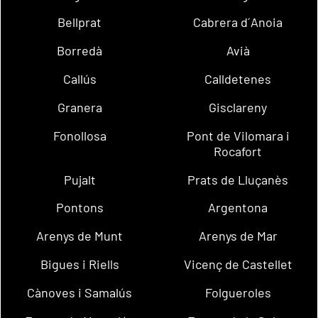
Bellprat
Cabrera d´Anoia
Borredà
Avià
Callús
Calldetenes
Granera
Gisclareny
Fonollosa
Pont de Vilomara i
Rocafort
Pujalt
Prats de Lluçanès
Pontons
Argentona
Arenys de Munt
Arenys de Mar
Bigues i Riells
Vicenç de Castellet
Cànoves i Samalús
Folgueroles