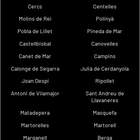
Cercs
Centelles
Molins de Rei
Polinyà
Pobla de Lillet
Pineda de Mar
Castellbisbal
Canovelles
Canet de Mar
Campins
Calonge de Segarra
Julià de Cerdanyola
Joan Despí
Ripollet
Antoni de Vilamajor
Sant Andreu de
Llavaneres
Matadepera
Masquefa
Martorelles
Martorell
Marganell
Berga