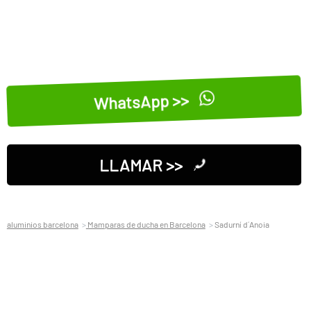
WhatsApp >>
LLAMAR >>
aluminios barcelona
Mamparas de ducha en Barcelona
Sadurní d´Anoia