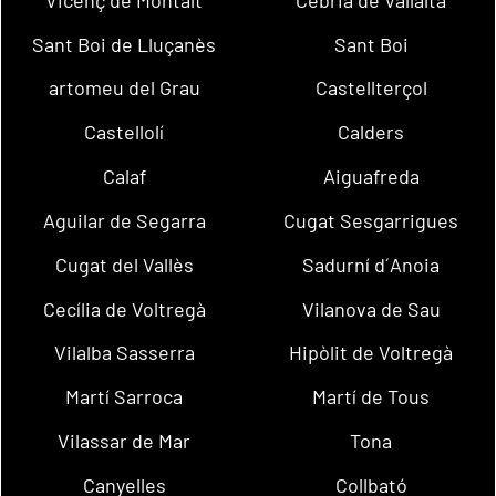
Sant Boi de Lluçanès
Sant Boi
artomeu del Grau
Castellterçol
Castellolí
Calders
Calaf
Aiguafreda
Aguilar de Segarra
Cugat Sesgarrigues
Cugat del Vallès
Sadurní d´Anoia
Cecília de Voltregà
Vilanova de Sau
Vilalba Sasserra
Hipòlit de Voltregà
Martí Sarroca
Martí de Tous
Vilassar de Mar
Tona
Canyelles
Collbató