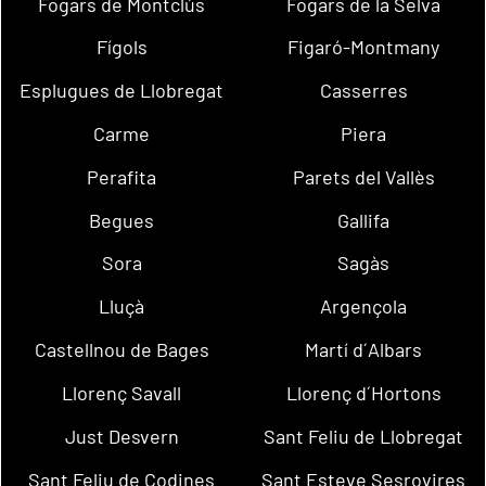
Fogars de Montclús
Fogars de la Selva
Fígols
Figaró-Montmany
Esplugues de Llobregat
Casserres
Carme
Piera
Perafita
Parets del Vallès
Begues
Gallifa
Sora
Sagàs
Lluçà
Argençola
Castellnou de Bages
Martí d´Albars
Llorenç Savall
Llorenç d´Hortons
Just Desvern
Sant Feliu de Llobregat
Sant Feliu de Codines
Sant Esteve Sesrovires