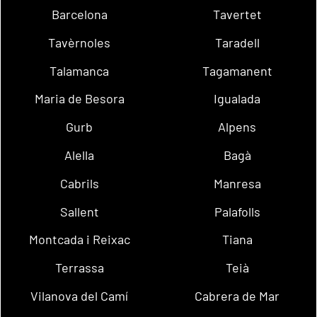
Barcelona
Tavertet
Tavèrnoles
Taradell
Talamanca
Tagamanent
Maria de Besora
Igualada
Gurb
Alpens
Alella
Bagà
Cabrils
Manresa
Sallent
Palafolls
Montcada i Reixac
Tiana
Terrassa
Teià
Vilanova del Camí
Cabrera de Mar