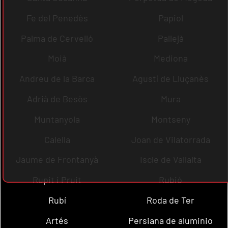
Fe del Penedès
Papiol
Palma de Cervelló
Pallejà
Moià
Mediona
Andreu de la Barca
Agustí de Lluçanès
Adrià de Besòs
Mura
Muntanyola
Montseny
Calella
Joan de Vilatorrada
Jaume de Frontanyà
Iscle de Vallalta
Rupit i Pruit
Rubió
Rubí
Roda de Ter
Artés
Persiana de aluminio