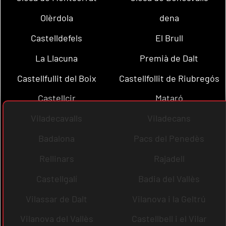
Olèrdola
dena
Castelldefels
El Brull
La Llacuna
Premià de Dalt
Castellfullit del Boix
Castellfollit de Riubregós
Castellcir
Mataró
Viladecavalls
Viladecans
Badalona
Pacs del Penedès
Rellinars
Rajadell
Castellgalí
Badia del Vallès
Vilassar de Dalt
Vilanova i la Geltrú
Vilanova del Vallès
Castellbell i el Vilar