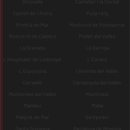
Gironella
Castellet i la Gornal
Castell de l´Areny
Puig-reig
Premià de Mar
Monistrol de Montserrat
Monistrol de Calders
Mollet del Vallès
La Granada
La Garriga
L´Hospitalet de Llobregat
L´Estany
L´Espunyola
l´Ametlla del Vallès
Cervelló
Cerdanyola del Vallès
Montornès del Vallès
Montmeló
Manlleu
Malla
Malgrat de Mar
Santpedor
Santa Susanna
Perpètua de Mogoda