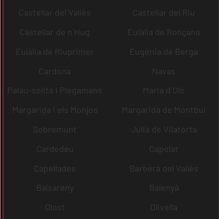
Castellar del Vallès
Castellar del Riu
Castellar de n´Hug
Eulàlia de Ronçana
Eulàlia de Riuprimer
Eugènia de Berga
Cardona
Navas
Palau-solità i Plegamans
Maria d´Oló
Margarida i els Monjos
Margarida de Montbui
Sobremunt
Julià de Vilatorta
Cardedeu
Capolat
Capellades
Barberà del Vallès
Balsareny
Balenyà
Olost
Olivella