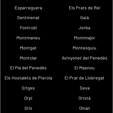
Esparreguera
Els Prats de Rei
Sentmenat
Gaià
Fontrubí
Jorba
Montmaneu
Montmajor
Montgat
Montesquiu
Montclar
Avinyonet del Penedès
El Pla del Penedès
El Masnou
Els Hostalets de Pierola
El Prat de Llobregat
Sitges
Seva
Orpí
Oristà
Orís
Olvan