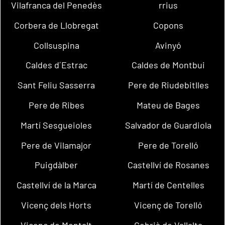
Vilafranca del Penedès
rrius
Corbera de Llobregat
Copons
Collsuspina
Avinyó
Caldes d´Estrac
Caldes de Montbui
Sant Feliu Sasserra
Pere de Riudebitlles
Pere de Ribes
Mateu de Bages
Martí Sesgueioles
Salvador de Guardiola
Pere de Vilamajor
Pere de Torelló
Puigdàlber
Castellví de Rosanes
Castellví de la Marca
Martí de Centelles
Vicenç dels Horts
Vicenç de Torelló
Vicenç de Montalt
Cebrià de Vallalta