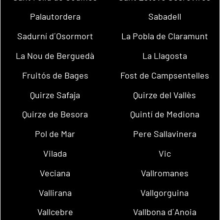
Palautordera
Sabadell
Sadurní d´Osormort
La Pobla de Claramunt
La Nou de Berguedà
La Llagosta
Fruitós de Bages
Fost de Campsentelles
Quirze Safaja
Quirze del Vallès
Quirze de Besora
Quintí de Mediona
Pol de Mar
Pere Sallavinera
Vilada
Vic
Veciana
Vallromanes
Vallirana
Vallgorguina
Vallcebre
Vallbona d´Anoia