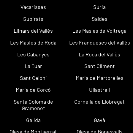
Vacarisses
Súria
Subirats
Saldes
Llinars del Vallès
Les Masíes de Voltregà
Les Masies de Roda
Les Franqueses del Vallès
Les Cabanyes
La Roca del Vallès
La Quar
Sant Climent
Sant Celoni
Maria de Martorelles
Maria de Corcó
Ullastrell
Santa Coloma de
Cornellà de Llobregat
Gramenet
Gelida
Gavà
Olesa de Montserrat
Olesa de Bonesvalls