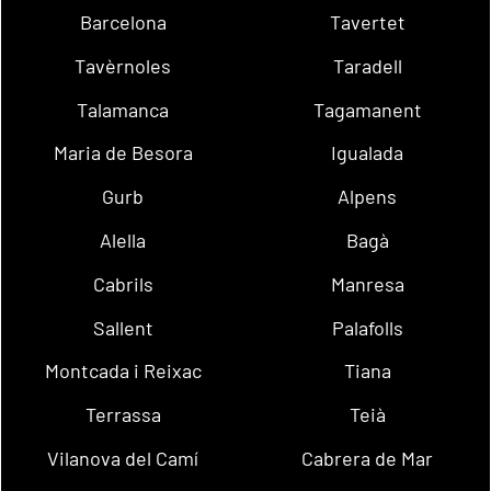
Barcelona
Tavertet
Tavèrnoles
Taradell
Talamanca
Tagamanent
Maria de Besora
Igualada
Gurb
Alpens
Alella
Bagà
Cabrils
Manresa
Sallent
Palafolls
Montcada i Reixac
Tiana
Terrassa
Teià
Vilanova del Camí
Cabrera de Mar