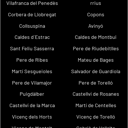
Vilafranca del Penedès
rrius
Corbera de Llobregat
Copons
Collsuspina
Avinyó
Caldes d´Estrac
Caldes de Montbui
Sant Feliu Sasserra
Pere de Riudebitlles
Pere de Ribes
Mateu de Bages
Martí Sesgueioles
Salvador de Guardiola
Pere de Vilamajor
Pere de Torelló
Puigdàlber
Castellví de Rosanes
Castellví de la Marca
Martí de Centelles
Vicenç dels Horts
Vicenç de Torelló
Vicenç de Montalt
Cebrià de Vallalta