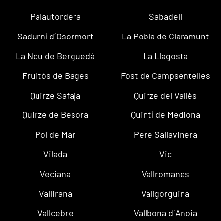
Palautordera
Sabadell
Sadurní d´Osormort
La Pobla de Claramunt
La Nou de Berguedà
La Llagosta
Fruitós de Bages
Fost de Campsentelles
Quirze Safaja
Quirze del Vallès
Quirze de Besora
Quintí de Mediona
Pol de Mar
Pere Sallavinera
Vilada
Vic
Veciana
Vallromanes
Vallirana
Vallgorguina
Vallcebre
Vallbona d´Anoia