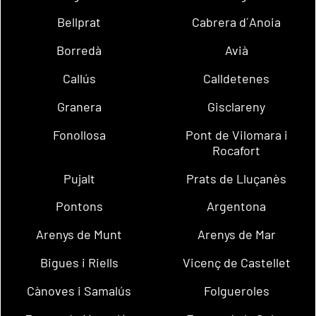
Bellprat
Cabrera d´Anoia
Borredà
Avià
Callús
Calldetenes
Granera
Gisclareny
Fonollosa
Pont de Vilomara i
Rocafort
Pujalt
Prats de Lluçanès
Pontons
Argentona
Arenys de Munt
Arenys de Mar
Bigues i Riells
Vicenç de Castellet
Cànoves i Samalús
Folgueroles