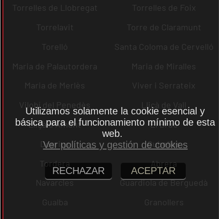
Torrelles de Llobregat
Torrelles de Foix
Torrelavit
Torre de Claramunt
Torelló
Santa Coloma de Cervelló
Maria de Palautordera
Maria de Miralles
Maria de Merlès
Viver i Serrateix
Vilobí del Penedès
Lliçà de Vall
Utilizamos solamente la cookie esencial y
básica para el funcionamiento mínimo de esta
Lliçà d´Amunt
El Bruc
web.
Dosrius
Cubelles
Ver políticas y gestión de cookies
Tordera
Abrera
RECHAZAR
ACEPTAR
Navarcles
Guardiola de Berguedà
Gualba
Granollers