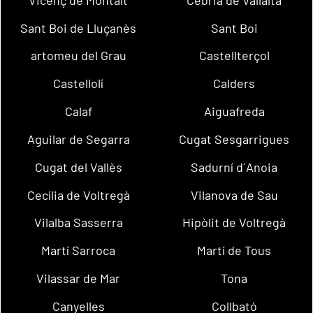
Sant Boi de Lluçanès
Sant Boi
artomeu del Grau
Castellterçol
Castellolí
Calders
Calaf
Aiguafreda
Aguilar de Segarra
Cugat Sesgarrigues
Cugat del Vallès
Sadurní d´Anoia
Cecília de Voltregà
Vilanova de Sau
Vilalba Sasserra
Hipòlit de Voltregà
Martí Sarroca
Martí de Tous
Vilassar de Mar
Tona
Canyelles
Collbató