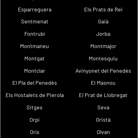
Esparreguera
Els Prats de Rei
Sentmenat
Gaià
Fontrubí
Jorba
Montmaneu
Montmajor
Montgat
Montesquiu
Montclar
Avinyonet del Penedès
El Pla del Penedès
El Masnou
Els Hostalets de Pierola
El Prat de Llobregat
Sitges
Seva
Orpí
Oristà
Orís
Olvan