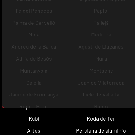
Fe del Penedès
Papiol
Palma de Cervelló
Pallejà
Moià
Mediona
Andreu de la Barca
Agustí de Lluçanès
Adrià de Besòs
Mura
Muntanyola
Montseny
Calella
Joan de Vilatorrada
Jaume de Frontanyà
Iscle de Vallalta
Rupit i Pruit
Rubió
Rubí
Roda de Ter
Artés
Persiana de aluminio