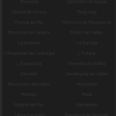
Gironella
Castellet i la Gornal
Castell de l´Areny
Puig-reig
Premià de Mar
Monistrol de Montserrat
Monistrol de Calders
Mollet del Vallès
La Granada
La Garriga
L´Hospitalet de Llobregat
L´Estany
L´Espunyola
l´Ametlla del Vallès
Cervelló
Cerdanyola del Vallès
Montornès del Vallès
Montmeló
Manlleu
Malla
Malgrat de Mar
Santpedor
Santa Susanna
Perpètua de Mogoda