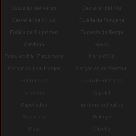
Castellar del Vallès
Castellar del Riu
Castellar de n´Hug
Eulàlia de Ronçana
Eulàlia de Riuprimer
Eugènia de Berga
Cardona
Navas
Palau-solità i Plegamans
Maria d´Oló
Margarida i els Monjos
Margarida de Montbui
Sobremunt
Julià de Vilatorta
Cardedeu
Capolat
Capellades
Barberà del Vallès
Balsareny
Balenyà
Olost
Olivella