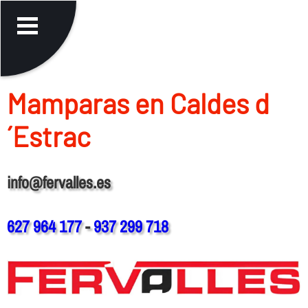
Mamparas en Caldes d
´Estrac
info@fervalles.es
627 964 177
-
937 299 718