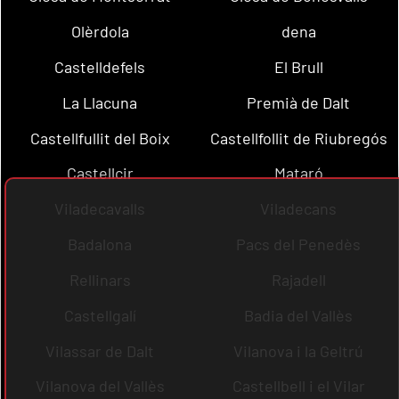
Olèrdola
dena
Castelldefels
El Brull
La Llacuna
Premià de Dalt
Castellfullit del Boix
Castellfollit de Riubregós
Castellcir
Mataró
Viladecavalls
Viladecans
Badalona
Pacs del Penedès
Rellinars
Rajadell
Castellgalí
Badia del Vallès
Vilassar de Dalt
Vilanova i la Geltrú
Vilanova del Vallès
Castellbell i el Vilar