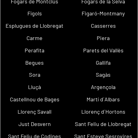
Fogars de Montclús
Fogars de la Selva
Fígols
Figaró-Montmany
Esplugues de Llobregat
Casserres
Carme
Piera
Perafita
Parets del Vallès
Begues
Gallifa
Sora
Sagàs
Lluçà
Argençola
Castellnou de Bages
Martí d´Albars
Llorenç Savall
Llorenç d´Hortons
Just Desvern
Sant Feliu de Llobregat
Sant Feliu de Codines
Sant Esteve Sesrovires