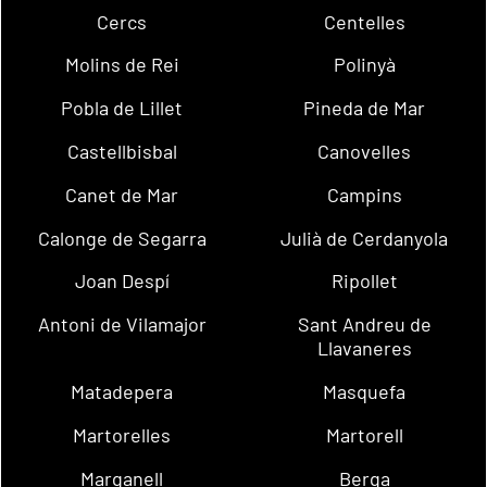
Cercs
Centelles
Molins de Rei
Polinyà
Pobla de Lillet
Pineda de Mar
Castellbisbal
Canovelles
Canet de Mar
Campins
Calonge de Segarra
Julià de Cerdanyola
Joan Despí
Ripollet
Antoni de Vilamajor
Sant Andreu de
Llavaneres
Matadepera
Masquefa
Martorelles
Martorell
Marganell
Berga