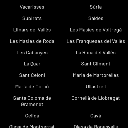
Vacarisses
Súria
Subirats
Saldes
Llinars del Vallès
Les Masíes de Voltregà
Les Masies de Roda
Les Franqueses del Vallès
Les Cabanyes
La Roca del Vallès
La Quar
Sant Climent
Sant Celoni
Maria de Martorelles
Maria de Corcó
Ullastrell
Santa Coloma de
Cornellà de Llobregat
Gramenet
Gelida
Gavà
Olesa de Montserrat
Olesa de Bonesvalls