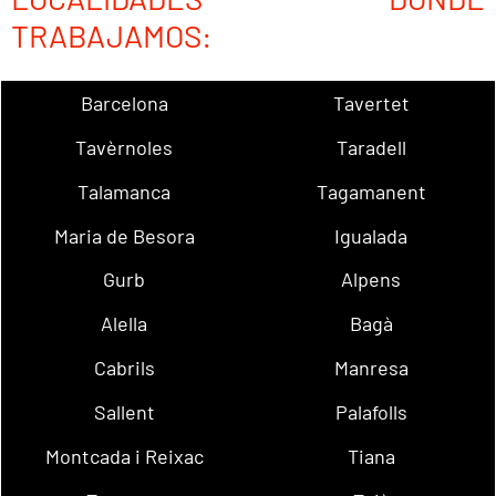
TRABAJAMOS:
Barcelona
Tavertet
Tavèrnoles
Taradell
Talamanca
Tagamanent
Maria de Besora
Igualada
Gurb
Alpens
Alella
Bagà
Cabrils
Manresa
Sallent
Palafolls
Montcada i Reixac
Tiana