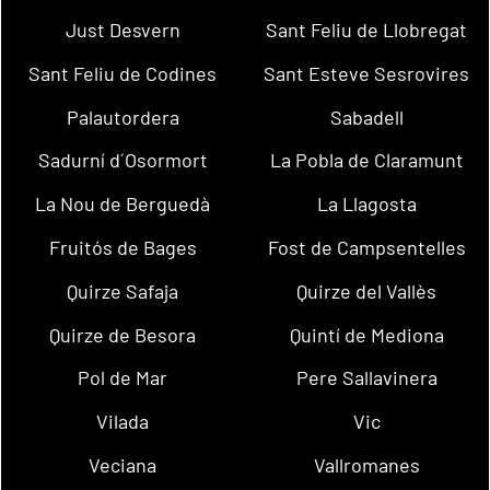
Just Desvern
Sant Feliu de Llobregat
Sant Feliu de Codines
Sant Esteve Sesrovires
Palautordera
Sabadell
Sadurní d´Osormort
La Pobla de Claramunt
La Nou de Berguedà
La Llagosta
Fruitós de Bages
Fost de Campsentelles
Quirze Safaja
Quirze del Vallès
Quirze de Besora
Quintí de Mediona
Pol de Mar
Pere Sallavinera
Vilada
Vic
Veciana
Vallromanes