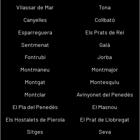
Vilassar de Mar
Tona
Canyelles
Collbató
Esparreguera
Els Prats de Rei
Sentmenat
Gaià
Fontrubí
Jorba
Montmaneu
Montmajor
Montgat
Montesquiu
Montclar
Avinyonet del Penedès
El Pla del Penedès
El Masnou
Els Hostalets de Pierola
El Prat de Llobregat
Sitges
Seva