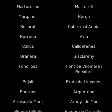
Martorelles
Martorell
Marganell
Berga
Bellprat
Cabrera d´Anoia
Borredà
Avià
Callús
Calldetenes
Granera
Gisclareny
Fonollosa
Pont de Vilomara i
Rocafort
Pujalt
Prats de Lluçanès
Pontons
Argentona
Arenys de Munt
Arenys de Mar
Bigues i Riells
Vicenç de Castellet