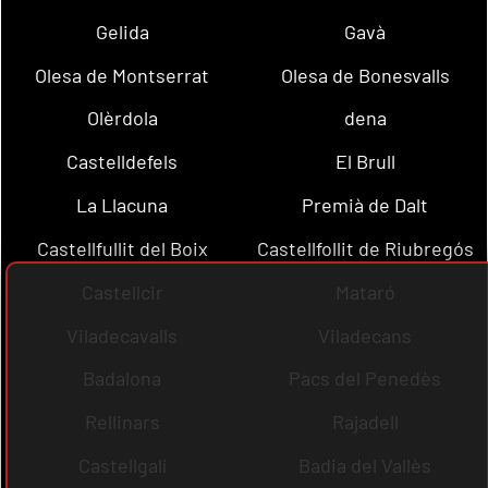
Gelida
Gavà
Olesa de Montserrat
Olesa de Bonesvalls
Olèrdola
dena
Castelldefels
El Brull
La Llacuna
Premià de Dalt
Castellfullit del Boix
Castellfollit de Riubregós
Castellcir
Mataró
Viladecavalls
Viladecans
Badalona
Pacs del Penedès
Rellinars
Rajadell
Castellgalí
Badia del Vallès