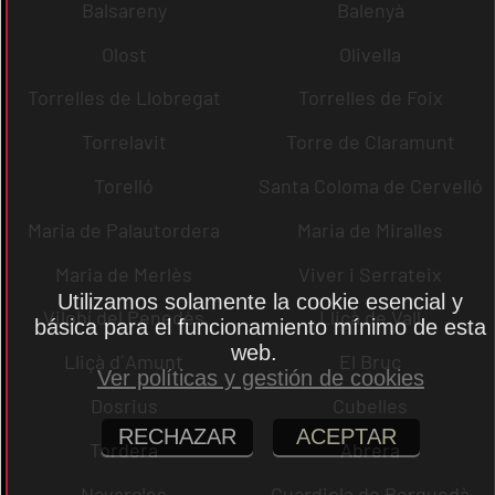
Balsareny
Balenyà
Olost
Olivella
Torrelles de Llobregat
Torrelles de Foix
Torrelavit
Torre de Claramunt
Torelló
Santa Coloma de Cervelló
Maria de Palautordera
Maria de Miralles
Maria de Merlès
Viver i Serrateix
Utilizamos solamente la cookie esencial y
Vilobí del Penedès
Lliçà de Vall
básica para el funcionamiento mínimo de esta
web.
Lliçà d´Amunt
El Bruc
Ver políticas y gestión de cookies
Dosrius
Cubelles
RECHAZAR
ACEPTAR
Tordera
Abrera
Navarcles
Guardiola de Berguedà