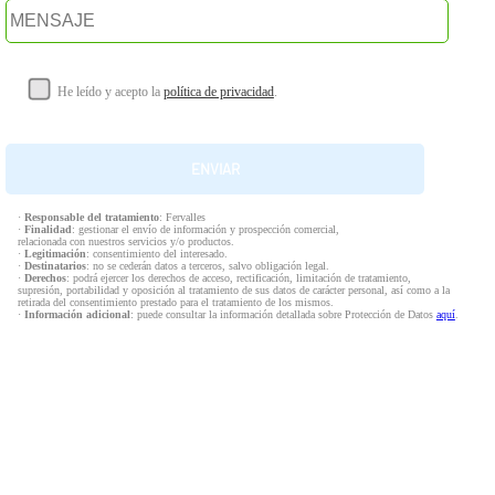
He leído y acepto la
política de privacidad
.
·
Responsable del tratamiento
: Fervalles
·
Finalidad
: gestionar el envío de información y prospección comercial,
relacionada con nuestros servicios y/o productos.
·
Legitimación
: consentimiento del interesado.
·
Destinatarios
: no se cederán datos a terceros, salvo obligación legal.
·
Derechos
: podrá ejercer los derechos de acceso, rectificación, limitación de tratamiento,
supresión, portabilidad y oposición al tratamiento de sus datos de carácter personal, así como a la
retirada del consentimiento prestado para el tratamiento de los mismos.
·
Información adicional
: puede consultar la información detallada sobre Protección de Datos
aquí
.