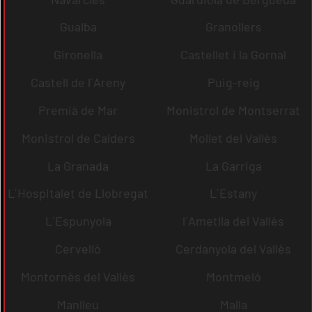
Gualba
Granollers
Gironella
Castellet i la Gornal
Castell de l´Areny
Puig-reig
Premià de Mar
Monistrol de Montserrat
Monistrol de Calders
Mollet del Vallès
La Granada
La Garriga
L´Hospitalet de Llobregat
L´Estany
L´Espunyola
l´Ametlla del Vallès
Cervelló
Cerdanyola del Vallès
Montornès del Vallès
Montmeló
Manlleu
Malla