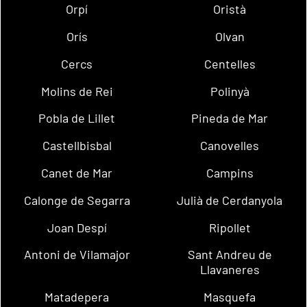
Orpí
Oristà
Orís
Olvan
Cercs
Centelles
Molins de Rei
Polinyà
Pobla de Lillet
Pineda de Mar
Castellbisbal
Canovelles
Canet de Mar
Campins
Calonge de Segarra
Julià de Cerdanyola
Joan Despí
Ripollet
Antoni de Vilamajor
Sant Andreu de
Llavaneres
Matadepera
Masquefa