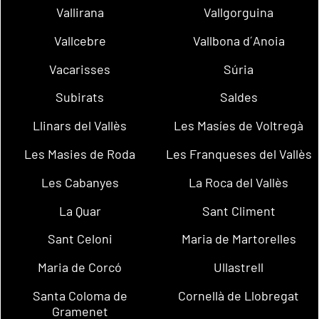
Vallirana
Vallgorguina
Vallcebre
Vallbona d´Anoia
Vacarisses
Súria
Subirats
Saldes
Llinars del Vallès
Les Masíes de Voltregà
Les Masies de Roda
Les Franqueses del Vallès
Les Cabanyes
La Roca del Vallès
La Quar
Sant Climent
Sant Celoni
Maria de Martorelles
Maria de Corcó
Ullastrell
Santa Coloma de
Cornellà de Llobregat
Gramenet