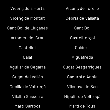
Vicenç dels Horts
Vicenç de Torelló
Vicenç de Montalt
Cebrià de Vallalta
Sant Boi de Lluçanès
Sant Boi
artomeu del Grau
Castellterçol
Castellolí
Calders
Calaf
Aiguafreda
Aguilar de Segarra
Cugat Sesgarrigues
Cugat del Vallès
Sadurní d´Anoia
Cecília de Voltregà
Vilanova de Sau
Vilalba Sasserra
Hipòlit de Voltregà
Martí Sarroca
Martí de Tous