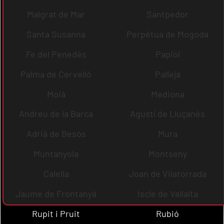
Malgrat de Mar
Santpedor
Santa Susanna
Perpètua de Mogoda
Fe del Penedès
Papiol
Palma de Cervelló
Pallejà
Moià
Mediona
Andreu de la Barca
Agustí de Lluçanès
Adrià de Besòs
Mura
Muntanyola
Montseny
Calella
Joan de Vilatorrada
Jaume de Frontanyà
Iscle de Vallalta
Rupit i Pruit
Rubió