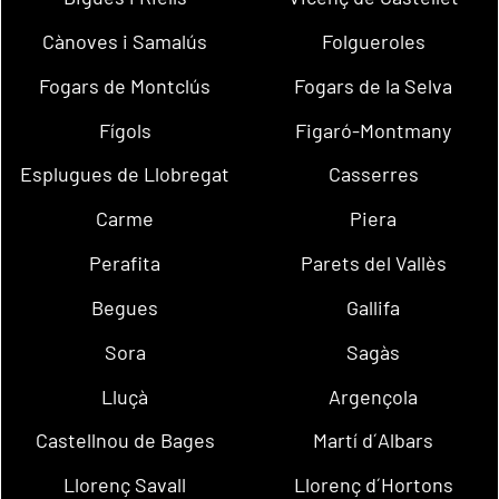
Cànoves i Samalús
Folgueroles
Fogars de Montclús
Fogars de la Selva
Fígols
Figaró-Montmany
Esplugues de Llobregat
Casserres
Carme
Piera
Perafita
Parets del Vallès
Begues
Gallifa
Sora
Sagàs
Lluçà
Argençola
Castellnou de Bages
Martí d´Albars
Llorenç Savall
Llorenç d´Hortons