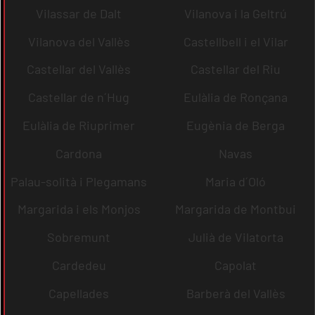
Vilassar de Dalt
Vilanova i la Geltrú
Vilanova del Vallès
Castellbell i el Vilar
Castellar del Vallès
Castellar del Riu
Castellar de n´Hug
Eulàlia de Ronçana
Eulàlia de Riuprimer
Eugènia de Berga
Cardona
Navas
Palau-solità i Plegamans
Maria d´Oló
Margarida i els Monjos
Margarida de Montbui
Sobremunt
Julià de Vilatorta
Cardedeu
Capolat
Capellades
Barberà del Vallès