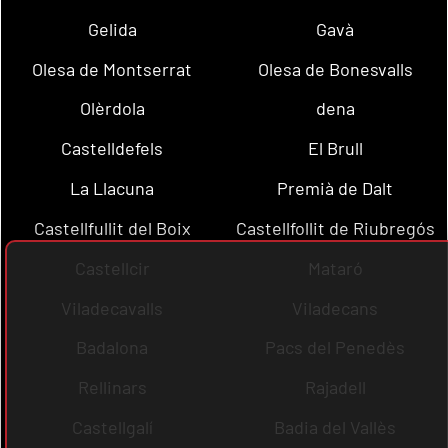
Gelida
Gavà
Olesa de Montserrat
Olesa de Bonesvalls
Olèrdola
dena
Castelldefels
El Brull
La Llacuna
Premià de Dalt
Castellfullit del Boix
Castellfollit de Riubregós
Castellcir
Mataró
Viladecavalls
Viladecans
Badalona
Pacs del Penedès
Rellinars
Rajadell
Castellgalí
Badia del Vallès