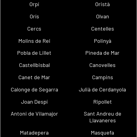
Orpí
Oristà
Orís
Olvan
Cercs
Centelles
Molins de Rei
Polinyà
Pobla de Lillet
Pineda de Mar
Castellbisbal
Canovelles
Canet de Mar
Campins
Calonge de Segarra
Julià de Cerdanyola
Joan Despí
Ripollet
Antoni de Vilamajor
Sant Andreu de
Llavaneres
Matadepera
Masquefa