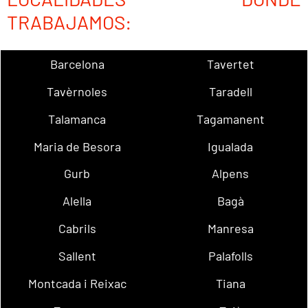
TRABAJAMOS:
Barcelona
Tavertet
Tavèrnoles
Taradell
Talamanca
Tagamanent
Maria de Besora
Igualada
Gurb
Alpens
Alella
Bagà
Cabrils
Manresa
Sallent
Palafolls
Montcada i Reixac
Tiana