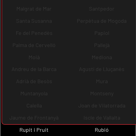
Malgrat de Mar
Santpedor
Santa Susanna
Perpètua de Mogoda
Fe del Penedès
Papiol
Palma de Cervelló
Pallejà
Moià
Mediona
Andreu de la Barca
Agustí de Lluçanès
Adrià de Besòs
Mura
Muntanyola
Montseny
Calella
Joan de Vilatorrada
Jaume de Frontanyà
Iscle de Vallalta
Rupit i Pruit
Rubió