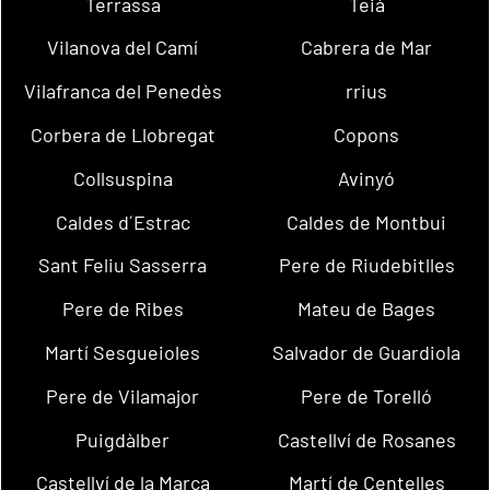
Terrassa
Teià
Vilanova del Camí
Cabrera de Mar
Vilafranca del Penedès
rrius
Corbera de Llobregat
Copons
Collsuspina
Avinyó
Caldes d´Estrac
Caldes de Montbui
Sant Feliu Sasserra
Pere de Riudebitlles
Pere de Ribes
Mateu de Bages
Martí Sesgueioles
Salvador de Guardiola
Pere de Vilamajor
Pere de Torelló
Puigdàlber
Castellví de Rosanes
Castellví de la Marca
Martí de Centelles