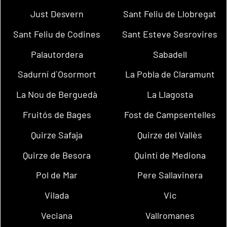
Just Desvern
Sant Feliu de Llobregat
Sant Feliu de Codines
Sant Esteve Sesrovires
Palautordera
Sabadell
Sadurní d´Osormort
La Pobla de Claramunt
La Nou de Berguedà
La Llagosta
Fruitós de Bages
Fost de Campsentelles
Quirze Safaja
Quirze del Vallès
Quirze de Besora
Quintí de Mediona
Pol de Mar
Pere Sallavinera
Vilada
Vic
Veciana
Vallromanes