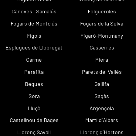
Cànoves i Samalús
Folgueroles
Fogars de Montclús
Fogars de la Selva
Fígols
Figaró-Montmany
Esplugues de Llobregat
Casserres
Carme
Piera
Perafita
Parets del Vallès
Begues
Gallifa
Sora
Sagàs
Lluçà
Argençola
Castellnou de Bages
Martí d´Albars
Llorenç Savall
Llorenç d´Hortons