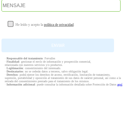
He leído y acepto la
política de privacidad
.
·
Responsable del tratamiento
: Fervalles
·
Finalidad
: gestionar el envío de información y prospección comercial,
relacionada con nuestros servicios y/o productos.
·
Legitimación
: consentimiento del interesado.
·
Destinatarios
: no se cederán datos a terceros, salvo obligación legal.
·
Derechos
: podrá ejercer los derechos de acceso, rectificación, limitación de tratamiento,
supresión, portabilidad y oposición al tratamiento de sus datos de carácter personal, así como a la
retirada del consentimiento prestado para el tratamiento de los mismos.
·
Información adicional
: puede consultar la información detallada sobre Protección de Datos
aquí
.