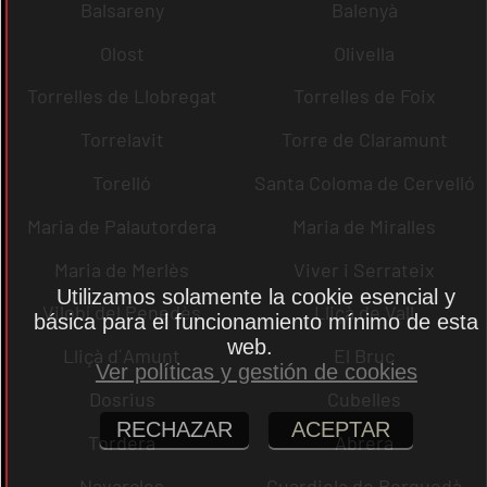
Balsareny
Balenyà
Olost
Olivella
Torrelles de Llobregat
Torrelles de Foix
Torrelavit
Torre de Claramunt
Torelló
Santa Coloma de Cervelló
Maria de Palautordera
Maria de Miralles
Maria de Merlès
Viver i Serrateix
Utilizamos solamente la cookie esencial y
Vilobí del Penedès
Lliçà de Vall
básica para el funcionamiento mínimo de esta
web.
Lliçà d´Amunt
El Bruc
Ver políticas y gestión de cookies
Dosrius
Cubelles
RECHAZAR
ACEPTAR
Tordera
Abrera
Navarcles
Guardiola de Berguedà