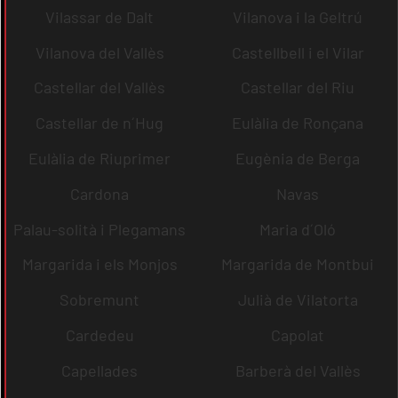
Vilassar de Dalt
Vilanova i la Geltrú
Vilanova del Vallès
Castellbell i el Vilar
Castellar del Vallès
Castellar del Riu
Castellar de n´Hug
Eulàlia de Ronçana
Eulàlia de Riuprimer
Eugènia de Berga
Cardona
Navas
Palau-solità i Plegamans
Maria d´Oló
Margarida i els Monjos
Margarida de Montbui
Sobremunt
Julià de Vilatorta
Cardedeu
Capolat
Capellades
Barberà del Vallès