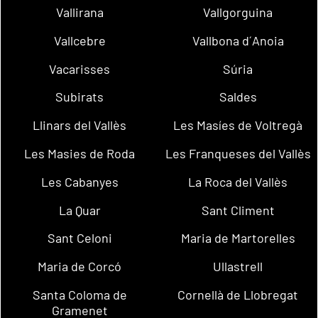
Vallirana
Vallgorguina
Vallcebre
Vallbona d´Anoia
Vacarisses
Súria
Subirats
Saldes
Llinars del Vallès
Les Masíes de Voltregà
Les Masies de Roda
Les Franqueses del Vallès
Les Cabanyes
La Roca del Vallès
La Quar
Sant Climent
Sant Celoni
Maria de Martorelles
Maria de Corcó
Ullastrell
Santa Coloma de
Cornellà de Llobregat
Gramenet