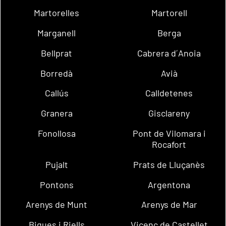
Martorelles
Martorell
Marganell
Berga
Bellprat
Cabrera d´Anoia
Borredà
Avià
Callús
Calldetenes
Granera
Gisclareny
Fonollosa
Pont de Vilomara i
Rocafort
Pujalt
Prats de Lluçanès
Pontons
Argentona
Arenys de Munt
Arenys de Mar
Bigues i Riells
Vicenç de Castellet