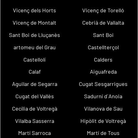
Vicenç dels Horts
Vicenç de Torelló
Vicenç de Montalt
Cebrià de Vallalta
Sant Boi de Lluçanès
Sant Boi
artomeu del Grau
Castellterçol
Castellolí
Calders
Calaf
Aiguafreda
Aguilar de Segarra
Cugat Sesgarrigues
Cugat del Vallès
Sadurní d´Anoia
Cecília de Voltregà
Vilanova de Sau
Vilalba Sasserra
Hipòlit de Voltregà
Martí Sarroca
Martí de Tous