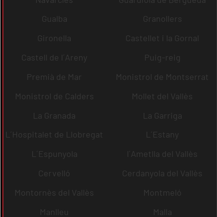
Gualba
Granollers
Gironella
Castellet i la Gornal
Castell de l´Areny
Puig-reig
Premià de Mar
Monistrol de Montserrat
Monistrol de Calders
Mollet del Vallès
La Granada
La Garriga
L´Hospitalet de Llobregat
L´Estany
L´Espunyola
l´Ametlla del Vallès
Cervelló
Cerdanyola del Vallès
Montornès del Vallès
Montmeló
Manlleu
Malla