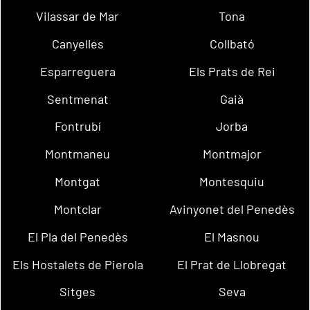
Vilassar de Mar
Tona
Canyelles
Collbató
Esparreguera
Els Prats de Rei
Sentmenat
Gaià
Fontrubí
Jorba
Montmaneu
Montmajor
Montgat
Montesquiu
Montclar
Avinyonet del Penedès
El Pla del Penedès
El Masnou
Els Hostalets de Pierola
El Prat de Llobregat
Sitges
Seva